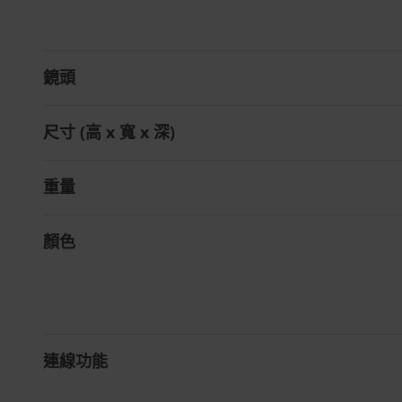
鏡頭
尺寸 (高 x 寬 x 深)
重量
顏色
連線功能