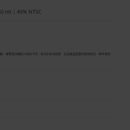
0 nit；45% NTSC
據皆為約數。實際電池續航力或有不同，取決於多項因素，包括產品配置與使用情況、軟件使用