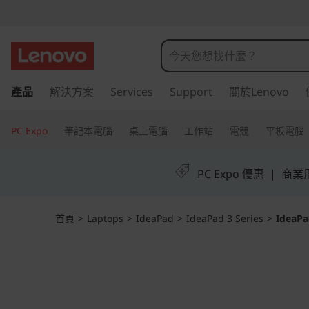
I
d
e
跳
產品
解決方案
Services
Support
關於Lenovo
至
a
主
P
要
PC Expo
筆記本電腦
桌上電腦
工作站
電競
平板電腦
內
a
容
PC Expo 優惠
|
商業用 
d
S
首頁
>
Laptops
>
IdeaPad
>
IdeaPad 3 Series
>
IdeaPad
l
i