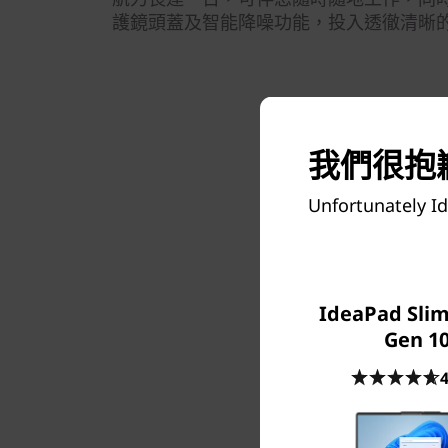
護鏡頭蓋及智能降噪功能，投入透徹清晰
我們很抱歉
Unfortunately Id
IdeaPad Slim 
Gen 10
4