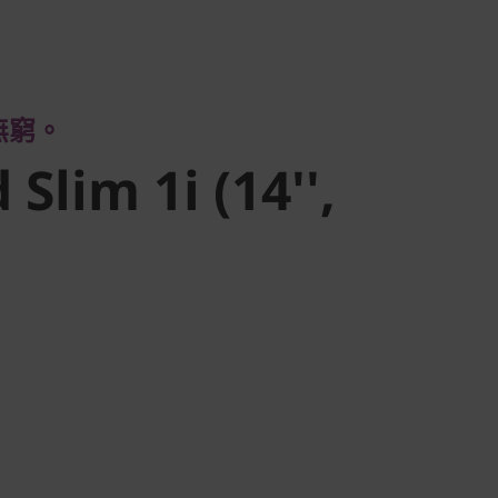
。
Slim 1i
無窮。
 7)
Slim 1i (14'',