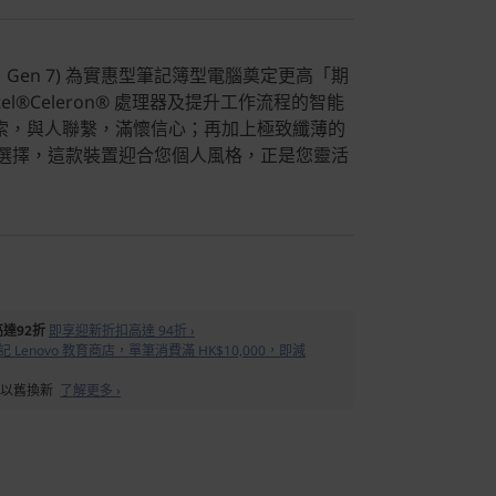
 (14 吋、Gen 7) 為實惠型筆記簿型電腦奠定更高「期
el®Celeron® 處理器及提升工作流程的智能
索，與人聯繫，滿懷信心；再加上極致纖薄的
色彩選擇，這款裝置迎合您個人風格，正是您靈活
達92折
即享迎新折扣高達 94折 ›
 Lenovo 教育商店，單筆消費滿 HK$10,000，即減
備以舊換新
了解更多 ›