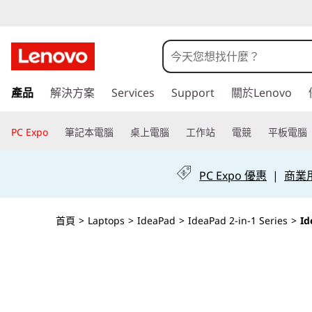
I
d
e
跳
產品
解決方案
Services
Support
關於Lenovo
至
a
主
P
要
PC Expo
筆記本電腦
桌上電腦
工作站
電競
平板電腦
內
a
容
PC Expo 優惠
|
商業用 
d
5
首頁
>
Laptops
>
IdeaPad
>
IdeaPad 2-in-1 Series
>
Id
i
2