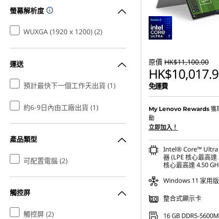
螢幕解析度
WUXGA (1920 x 1200) (2)
原價
HK$11,100.00
運送
HK$10,017.9
預計最快下一個工作天出貨 (1)
免運費
約6-9日內由工廠出貨 (1)
獲
My Lenovo Rewards
勵
立即加入！
產品類型
Intel® Core™ Ultr
器 (LPE 核心最高達 3
可配置電腦 (2)
核心最高達 4.50 GH
Windows 11 家用版
觸控屏
整合式顯示卡
觸控屏 (2)
16 GB DDR5-5600M