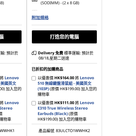
GB)
(SODIMM) - (2 x 8 GB)
42 PCIe
512 GB SSD M.2 2242 PCIe
附加規格
Gen4 QLC
腦
打造您的電腦
輸: 預計於
Delivery
免費
標準運輸: 預計於
08/18,星期二送達
已折扣的加購商品
將
Lenovo
以優惠價
HK$164.00
將
Lenovo
- 美國英文
510 無線鍵盤滑鼠組 - 美國英文
.00) 加入您的
(103P)
(原價 HK$199.00) 加入您的
購物車
將
Lenovo
以優惠價
HK$111.00
將
Lenovo
 Stereo
E310 True Wireless Stereo
價
Earbuds (Black)
(原價
您的購物車
HK$199.00) 加入您的購物車
1WWHK1
產品編號
83ULCTO1WWHK2