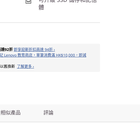
體
達92折
即享迎新折扣高達 94折 ›
 Lenovo 教育商店，單筆消費滿 HK$10,000，即減
備以舊換新
了解更多 ›
較相似產品
評論