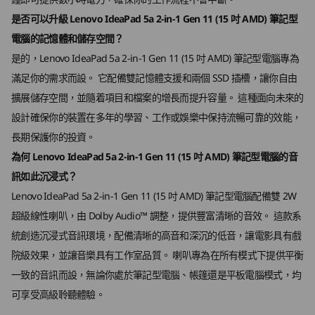
規格可能因地區/型號而異。
是否可以升級 Lenovo IdeaPad 5a 2-in-1 Gen 11 (15 吋 AMD) 筆記型
專為觸控筆、觸控和打字而設
電腦的記憶體和儲存空間？
是的，Lenovo IdeaPad 5a 2-in-1 Gen 11 (15 吋 AMD) 筆記型電腦專為
輕鬆書寫，讓創作自然流動
設計
滿足你的需求而設。 它配備雙記憶體支援和兩個 SSD 插槽，讓你自由
螢幕
擴展儲存空間，並隨着項目和檔案的增長而提升容量。 這種面向未來的
15.3 吋 WQXGA (2560 x 1600) OLED、16:10 寬高比、500
設計確保你的裝置在多年的學習、工作或娛樂中保持流暢可靠的效能，
尼特、165Hz、100% DCI-P3、VESA 認證 DisplayHDR™
長期保護你的投資。
TrueBlack 1000、TÜV 低藍光、10 指觸控
為何 Lenovo IdeaPad 5a 2-in-1 Gen 11 (15 吋 AMD) 筆記型電腦的音
15.3 吋 WUXGA (1920 x 1200) IPS LCD、16:10 寬高比、
訊如此沉浸式？
400 尼特、60Hz、45% NTSC、TÜV 低藍光、10 指觸控
Lenovo IdeaPad 5a 2-in-1 Gen 11 (15 吋 AMD) 筆記型電腦配備雙 2W
尺寸（高 x 寬 x 深）
超級線性喇叭，由 Dolby Audio™ 調整，提供豐富清晰的音效。 這款系
17.6 毫米 x 240.2 毫米 x 242 毫米 / 0.69 吋 x 9.45 吋 x
統創造沉浸式音訊環境，配備清晰的高音和深沉的低音，讓電影具有戲
9.52 吋
院級效果，並讓音樂具有工作室品質。 喇叭專為在所有模式下提供平衡
一致的音訊而設，無論你處於筆記型電腦、帳篷還是平板電腦模式，均
重量
可享受高級聆聽體驗。
起始重量為 1.62 公斤 / 3.57 磅
流暢 360° 靈活性