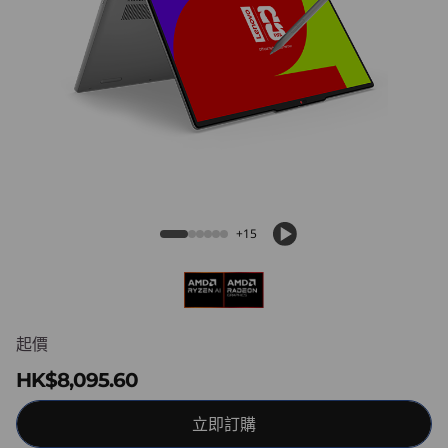
-
i
n
-
1
IdeaPad 5a 2-in-1 (15", Gen 11)
(
+15
1
5
"
起價
HK$8,095.60
,
G
立即訂購