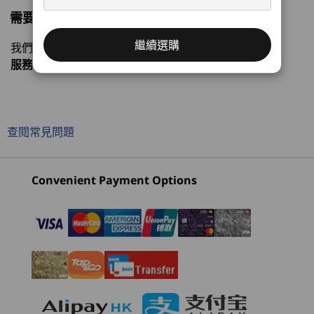
Windows 11 家用版
需要購物方面的協助嗎?
神經網絡處理器 (NPU)
處理器
作業系統
記憶體
儲存裝置
顯示器
繼續選購
我們專業銷售員隨時為您提供幫助。
高達每秒 55+ 兆次運算 (TOPS) AI 效能
1
-
HDMI® 2.1（支援解像度高達 4K@60Hz）
服務時間
Mon-Fri，09：00 AM-06：00PM
圖像
目前正在瀏覽
整合式 AMD Radeon™
2
-
耳機 / 麥克風組合
IdeaPad 5a 2-
IdeaPad 5a 2-
IdeaPad 
in-1 (15", Gen
in-1 (14", Gen
in-1 (15"
查閱常見問題
記憶體
11)
11)
3
-
2 x USB-C® (USB 10Gbps) 配備電力傳輸 3.0 及
最高 32GB DDR5 (5600MT/s)，雙通道
(5)
(4)
(2
DisplayPort™ 1.4
Convenient Payment Options
儲存空間
真正沉浸式
舒緩及
4
-
電源按鈕
最高 1TB M.2 PCIe Gen4 SSD 雙插槽 (2280 / 2242)
影院級視覺效
快
電池
5
-
Micro SD 讀卡器
84Whr
果
純
60Whr
起價
起價
起價
HK$8,095.60
HK$8,064.22
HK$10,
支援 Rapid Charge Boost（15 分鐘 = 2 小時容量）
6
-
USB-A (USB 5Gbps)