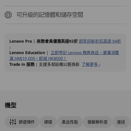
可升級的記憶體和儲存空間
Lenovo Pro
|
商務會員優惠高達92折
即享迎新折扣高達 94折
›
Lenovo Education
|
立即登記 Lenovo 教育商店，單筆消費
滿 HK$10,000，即減 HK$500！
Trade in 服務
| 支援多部設備以舊換新
了解更多 ›
Original Price 10030.00 HKD Discounted Pric
Original Price 12220.00 HKD Discounted Price
機型
篩選條件
硬碟
產品性能
螢幕解析度
運送