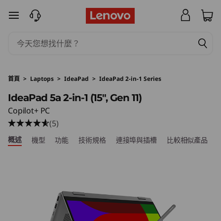
I
跳至主要內容
d
e
a
首頁
>
Laptops
>
IdeaPad
>
IdeaPad 2-in-1 Series
P
IdeaPad 5a 2-in-1 (15", Gen 11)
Copilot+ PC
a
(5)
d
概述
機型
功能
技術規格
連接埠與插槽
比較相似產品
5
a
2