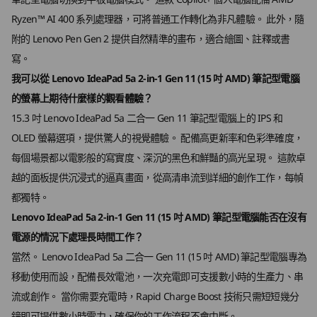
電源按鈕
Ryzen™ AI 400 系列處理器，可將普通工作轉化為非凡體驗。 此外，隨
購物
購
左側：
附的 Lenovo Pen Gen 2 提供自然精準的畫布，適合繪圖、註釋或書
®
2 x USB-C
(USB 10Gbps) 配備電力傳輸 3.0 及
寫。
DisplayPort™ 1.4
我可以從 Lenovo IdeaPad 5a 2-in-1 Gen 11 (15 吋 AMD) 筆記型電腦
Explore All Laptops
®
HDMI
2.1（支援解像度高達 4K@60Hz）
的螢幕上期待什麼樣的觀看體驗？
耳機 / 麥克風組合
15.3 吋 Lenovo IdeaPad 5a 二合一 Gen 11 筆記型電腦上的 IPS 和
OLED 螢幕選項，提供驚人的視覺體驗。 配備高更新率和色彩準確度，
隨時準備升級
USB 連接埠傳輸速度僅為約數，取決於多項因素，包括主機/周邊裝置的處理效能、檔案屬性、
伴你成長
每個場景都以電影般的寫實度、深沉的黑色和鮮豔的高光呈現。 這款卓
系統配置及作業環境。實際速度或有不同，並可能低於預期。
越的面板提供沉浸式的逼真畫面，從高清串流到詳細的創作工作，每幀
都獨特。
無線
隨時為未來做好準備，IdeaPad 5a 二合一
兩個 
Gen 11 筆記型電腦配備雙記憶體支援和兩
Lenovo IdeaPad 5a 2-in-1 Gen 11 (15 吋 AMD) 筆記型電腦能否在沒有
®
WiFi 7* (160MHz) 配備 Bluetooth
5.4
器、兩個
個 SSD 插槽，以提升速度和擴展性。 隨着
電源的情況下處理長時間工作？
®
SD 
WiFi 6 配備 Bluetooth
5.4
需求增長而增加儲存空間或提升容量，並
當然。 Lenovo IdeaPad 5a 二合一 Gen 11 (15 吋 AMD) 筆記型電腦專為
選購 Wi
保持流暢效能，以滿足多年的學習、娛樂
移動使用而設，配備長效電池，一次充電即可支援數小時的生產力、串
低延
*WiFi 7 需要 Windows 11 作業系統以及獨立的 WiFi 7 路由器和/或其他網絡裝置，以滿足
或創作。
流或創作。 當你需要充電時，Rapid Charge Boost 技術只需短短幾分
WiFi 7 的全部要求。 它向後兼容舊版 WiFi 標準，且僅可用於支援 WiFi 7 的國家/地區。
鐘即可提供數小時電力，確保你的工作流程不會中斷。