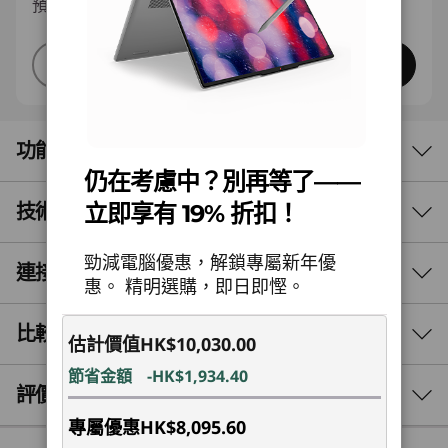
預計於08/20,星期四送達
快速預覽
打造您的電腦
功能
仍在考慮中？別再等了——
立即享有 19% 折扣！
技術規格
纖薄輕巧，專為移動而設
隨你需求而變的便攜電源
勁減電腦優惠，解鎖專屬新年優
連接埠與插槽
效能
惠。 精明選購，即日即慳。
15.3 吋 Lenovo IdeaPad 5a 二合一 Gen 11 筆記
處理器
比較相似產品
型電腦配備 AMD Ryzen™ AI 400 系列處理器，專
估計價值
HK$10,030.00
最高搭載 AMD Ryzen™ AI 7 445 處理器
為日常使用、學生和創作者而設。 這款裝置配備
節省金額
-HK$1,934.40
回收鋁蓋及 MIL-STD-810H 認證，以提升強度。
3 Similiar products selected
評價與評論
作業系統
此外，其 360° 下拉轉軸，讓你在任何角度舒適地
Windows 11 專業版
專屬優惠
HK$8,095.60
工作或創作。
What specs do you want to compare?