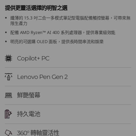
e
提供更靈活選擇的明智之選
纖薄的 15.3 吋二合一多模式筆記型電腦配備觸控螢幕，可帶來無
n
限生產力
1
配備 AMD Ryzen™ AI 400 系列處理器，提供專業級效能
明亮的可選購 OLED 面板，提供長時間串流和娛樂
1
)
Copilot+ PC
Lenovo Pen Gen 2
鮮艷螢幕
持久電池
360° 轉軸靈活性