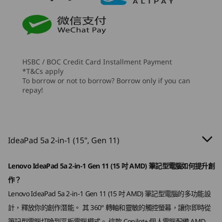
5
音效
7
-
USB-A (USB 5Gbps)，隨插即用
2 x 2W 超級線性喇叭
處理器
處理器
處理器
Dolby Audio™
Up to AMD
Up to AMD
Up to Inte
雙陣列麥克風
Ryzen™ AI 7 445
Ryzen™ AI 7 445
Core™ Ultr
processor
Series
HSBC / BOC Credit Card Installment Payment
攝影機
*T&Cs apply
To borrow or not to borrow? Borrow only if you can
FHD 1080p 及紅外線 (IR) 配備網絡攝影機私隱快門及飛時
作業系統
作業系統
作業系統
repay!
Up to Windows 11
Up to Windows 11
Up to Win
測距 (ToF) 感應器
Pro
Pro
Pro
規格可能因地區/型號而異。
記憶體
記憶體
記憶體
Up to 32GB DDR5
Up to 32GB DDR5
Up to 32G
IdeaPad 5a 2-in-1 (15", Gen 11)
(5600MT/s), dual
連接性
channel
Lenovo IdeaPad 5a 2-in-1 Gen 11 (15 吋 AMD) 筆記型電腦如何提升創
連接埠/插槽
作？
儲存裝置
儲存裝置
儲存裝置
了解更多
了
右側：
Up to 1TB M.2
Up to 1TB SSD
Up to 1TB
Lenovo IdeaPad 5a 2-in-1 Gen 11 (15 吋 AMD) 筆記型電腦的多功能設
PCIe Gen4 SSD,
2 x USB-A (USB 5Gbps)，一個隨插即用
計，釋放你的創作潛能。 其 360° 轉軸和靈敏的觸控螢幕，讓你即時從
dual slot
Micro SD 讀卡器
(2280/2242)
筆記型電腦切換到平板電腦模式。 這款 Copilot+ 個人電腦配備 AMD