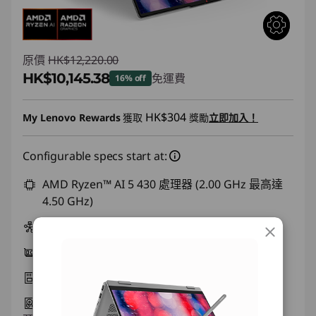
原價
HK$12,220.00
HK$10,145.38
免運費
16% off
即省 :
-HK$2,074.62
HK$304
My Lenovo Rewards
獲取
獎勵
立即加入！
Configurable specs start at:
AMD Ryzen™ AI 5 430 處理器 (2.00 GHz 最高達
4.50 GHz)
Windows 11 家用版 64
整合式顯示卡
16 GB DDR5-5600MT/s (SODIMM) - (2 x 8 GB)
1 TB SSD M.2 2242 PCIe Gen4 QLC