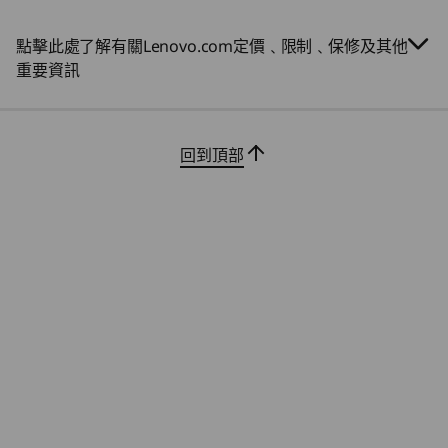
手寫筆
透過流暢的 360° 下拉轉軸，無縫切換筆記
使用 L
點擊此處了解有關Lenovo.com定價﹑限制﹑保修及其他
型電腦、平板電腦或帳篷模式。這款二合
計。 
Lenovo Pen Gen 2
重要資訊
一裝置可平坦打開，以供繪圖或筆記，可
而懸
鍵盤
將鍵盤傾斜至符合人體工學的角度，在任
色
何創作位置上為你提供舒適度和控制。
鍵距（1.3 毫米 / 0.05 吋）
配備類玻璃 Mylar 表面的精準觸控板（120 毫米 x 75 毫米
回到頂部
/ 4.72 吋 x 2.95 吋）
白色背光，2 級
顏色
Luna Grey
Cosmic Blue
Breeze Moss
規格可能因地區/型號而異。
可持續性