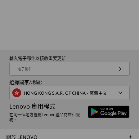
線攝影機）
預裝軟件
Adobe Express Premium（試用版）
Dolby Audio™
SMART CONNECT
Lenovo Vantage
®
McAfee
LiveSafe™（試用版）
統一數碼生活
Office 365（試用版）
輸入電子郵件以接收重要更新
Smart Connect
Smart Connect 連接你的電腦、平板電腦和手
電子郵件
機，讓你無間斷創作、玩遊戲和在多個螢幕之間直
包裝內容
播。 在平板電腦上繪圖、在電腦上編輯，或在更
選擇國家/地區:
Lenovo IdeaPad 5a 2-in-1 Gen 11 (15 吋 AMD) 筆記型電
大的螢幕上玩手機版遊戲 —— 一切保持同步。 流
HONG KONG S.A.R. OF CHINA - 繁體中文
腦
暢切換裝置，讓樂趣持續不斷。 請造訪
Lenovo Pen Gen 2
www.lenovo.com/smart-connect，了解更多。
Lenovo 應用程式
®
USB-C
65W 變壓器（支援 Rapid Charge Boost）
在同一個地方體驗Lenovo產品商店和服
快速入門指南
務。
規格可能因地區/型號而異。
關於 LENOVO