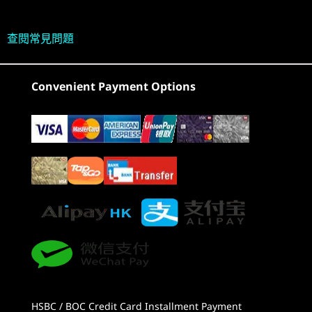
整合式 AMD Radeon 顯示卡
記憶體
查閱常見問題
最高搭載 32GB 8000MHz LPDDR5X
1
-
電源按鈕
儲存空間
Convenient Payment Options
2
-
USB4（40Gb/s 資料傳輸、最高搭載 DisplayPort™
最高搭載 2TB PCIe SSD
2.0、+ 電源傳輸 3.0）
電池
3
-
降低音量
4-cell
74WH
可拆卸的 LEGION TRUESTRIKE 控制器
4
-
提升音量
音效
解鎖無限種玩法
2 X 2W 一體化喇叭系統，配備 Nahimic Audio
5
-
右觸發器
規格可能因地區/型號而異。
6
-
右防撞欄
連接性
HSBC / BOC Credit Card Installment Payment