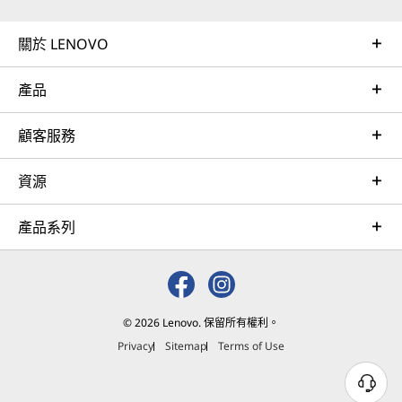
關於 LENOVO
產品
手寫筆為可選購項目並需另行購買。
顧客服務
LEGION 生態系統
適合需要打造、完善及提
資源
升遊戲體驗的玩家
產品系列
認真的遊戲玩家不會滿足於預設設定，Legion Go
Gen 2 也不只停留於裝置本身。Legion 生態系統
為你提供各種工具，讓你擴展、調整和升級裝置配
置。使用 Legion Go Dock 和 Legion Go
© 2026 Lenovo. 保留所有權利。
Charging Connector 進入主機模式，並連接
Privacy
Sitemap
Terms of Use
Legion Glasses 2 或 Legion Pro 32UD-10 遊戲顯
示器，享受沉浸式大螢幕遊戲體驗。