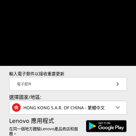
遊戲庫
在你改良設備的同時，Legion Space 讓整
只需
個電腦遊戲宇宙保持統一。在同一平台上
式，
整合 Xbox PC Game Pass、Steam、Epic
Games、Gamesplanet 等，減少在應用程
式之間切換的時間，將更多時間投入遊
戲。
輸入電子郵件以接收重要更新
電子郵件
選擇國家/地區:
HONG KONG S.A.R. OF CHINA - 繁體中文
Lenovo 應用程式
在同一個地方體驗Lenovo產品商店和服
務。