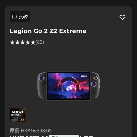
比較
Legion Go 2 Z2 Extreme
(83)
原價
HK$16,398.00