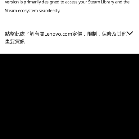
version is primarily designed to access your Steam Library and the
Steam ecosystem seamlessly.
其他資料
21
-
桌面按鈕
LENOVO PURESIGHT OLED 電競螢幕
預載軟體
專為速度與沉浸感而設
點擊此處了解有關Lenovo.com定價﹑限制﹑保修及其他
22
-
D-Pad
Legion Space
重要資訊
Legion Go Gen 2 配備 8.8 吋 Lenovo PureSight
包裝內容
OLED 電競螢幕，提供沉浸感和競爭優勢。VESA
23
-
霍爾效應操縱桿
Lenovo Legion Go Gen 2（8.8 吋）
True Black 1000 認證、16:10 寬高比、原生橫向
控制器基座
模式、144Hz VRR 提供超流暢的反應能力、500
65W USB-C 充電器
24
-
檢視按鈕
尼特亮度及鮮豔的 DCI-P3 色彩，讓每個場景都以
Legion Go 2 便攜盒
驚人的細節呈現。
快速入門指南
25
-
Legion Space 按鈕
Xbox Game Pass *
*遊戲目錄因時間、地區及裝置而異。 須遵守條款及細則。詳情請見
克服困難。 超越極限。超
26
-
左防撞欄
xbox.com/subscriptionterms
越對手。
27
-
左觸發器
規格可能因地區/型號而異。