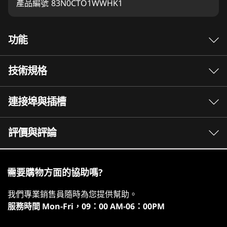
產品編號
83N0CTO1WWHK1
功能
技術規格
刺激速度和驚人畫面
為精英級手持式電腦電競
連接埠與插槽
效能
提供極致效能
處理器
評價與評論
Legion Go Gen 2 配備 AMD Ryzen™ Z2 Extreme
AMD Ryzen™ Z2 Extreme
處理器、AMD Zen 5 CPU（最高 8 核心/16 執行
AMD Ryzen™ Z2
緒）及基於 RDNA 3.5 的 Radeon™ 890M 顯示
卡，讓你可以享受 1200p 遊戲。 AMD HYPER-RX
需要購物方面的協助嗎?
作業系統
讓你一鍵啟用 FSR 和 AFMF 等增強功能，在手持
Windows 11 家用版
我們專業銷售員隨時為您提供幫助。
式裝置上享受加強的 FPS 和視覺效果。
服務時間
Mon-Fri，09：00 AM-06：00PM
圖像