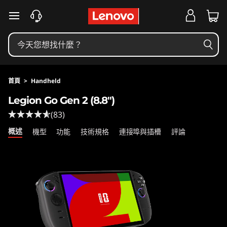
L
跳至主要內容
e
g
i
首頁
>
Handheld
o
Legion Go Gen 2 (8.8″)
(83)
n
概述
機型
功能
技術規格
連接埠與插槽
評論
G
o
G
e