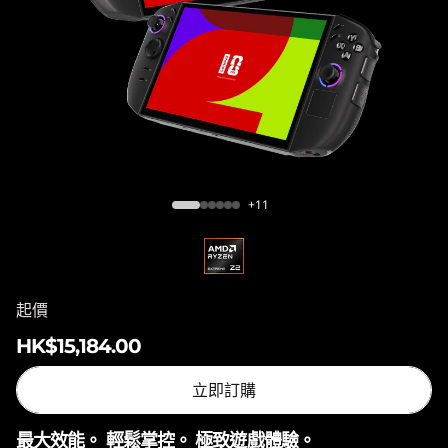
n
2
(
8
.
Legion Go Gen 2 (8.8″)
+11
8
″
)
起價
HK$15,184.00
立即訂購
最大效能。 輕鬆掌控。 極致遊戲體驗。