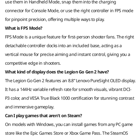
設計
use them in Handheld Mode, snap them into the charging
試用 Xbox Game Pass
14
-
觸控板
connector for Console Mode, or use the right controller in FPS mode
螢幕
for pinpoint precision, offering multiple ways to play.
透過 Xbox Game Pass 在 Lenovo Legion 裝置上
8.8 吋 OLED (1920 X 1200) 16:10 寬高比、144Hz 更新
What is FPS Mode?
15
-
滑鼠感應器
暢玩 Starfield、Palworld 及超過 200 款遊戲。 *
率、DCI-P3、500 尼特、10 點觸控支援、VRR、VESA
FPS Mode is a unique feature for first-person shooter fans. The right
True Black 1000 認證
detachable controller docks into an included base, acting as a
*遊戲目錄因時間、地區及裝置而異。 須遵守條款及細則。詳情請
16
-
FPS 模式開關
見 xbox.com/subscriptionterms
尺寸（高 x 寬 x 深）
vertical mouse for precise aiming and instant control, giving you a
competitive edge in shooters.
基礎模組：200 毫米 x 136.7 毫米 x 22.95 毫米
17
-
USB4（40Gb/s 資料傳輸、最高搭載 DisplayPort™
基礎模組 + 控制器：295.6 毫米 x 136.7 毫米 x 42.25 毫米
What kind of display does the Legion Go Gen 2 have?
2.0、+ 電源傳輸 3.0）
The Legion Go Gen 2 features an 8.8” Lenovo PureSight OLED display.
重量
It has a 144Hz variable refresh rate for smooth visuals, vibrant DCI-
起始重量為 0.92 公斤 / 2.03 磅
18
-
MicroSD 讀卡器
P3 color, and VESA True Black 1000 certification for stunning contrast
and immersive gameplay.
顏色
19
-
耳機/麥克風組合
Can I play games that aren't on Steam?
Eclipse Black 色
On models with Windows, you can install games from any PC game
規格可能因地區/型號而異。
store like the Epic Games Store or Xbox Game Pass. The SteamOS
20
-
頁面按鈕