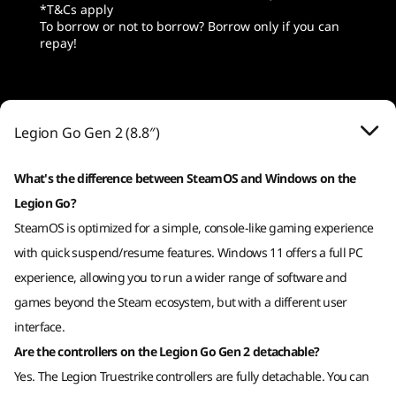
*T&Cs apply
To borrow or not to borrow? Borrow only if you can
7
-
快速設定按鈕
連接埠/插槽
repay!
耳機 / 麥克風組合
2x USB4（40Gb/s 資料傳輸、最高可達 DisplayPort™
8
-
選單按鈕
2.0、+ Power Delivery 3.0）
MicroSD 讀卡器
Legion Go Gen 2 (8.8″)
9
-
Y 按鈕
USB 連接埠傳輸速度僅為約數，取決於多項因素，包括主機/周邊裝置的處理效能、檔案屬性、
系統配置及作業環境。實際速度或有不同，並可能低於預期。
What's the difference between SteamOS and Windows on the
FPS 模式
10
-
B 按鈕
Legion Go?
無線
這款專為 FPS 狂熱者設計的配置，讓你能
從手
SteamOS is optimized for a simple, console-like gaming experience
WiFi 6E 2x2AX
透過滑動取消並快速瞄準，輕鬆贏得勝
並將
with quick suspend/resume features. Windows 11 offers a full PC
Bluetooth™ 5.3
11
-
A 按鈕
利。將右邊手柄拆卸並連接至隨附的控制
遊戲手
器底座，瞬間提升你在激烈比賽中的控制
享受 
experience, allowing you to run a wider range of software and
*6GHz WiFi 6E 運作依賴作業系統支援、支援 WiFi 6E 的路由器/AP/網關，以及區域監管認證
力。
games beyond the Steam ecosystem, but with a different user
和頻譜分配。
12
-
X 按鈕
interface.
規格可能因地區/型號而異。
Are the controllers on the Legion Go Gen 2 detachable?
13
-
霍爾效應操縱桿
Yes. The Legion Truestrike controllers are fully detachable. You can
於 Lenovo Legion 裝置