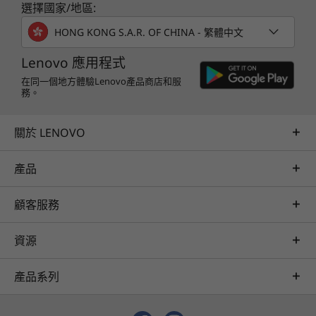
DisplayPort 輸出埠
選擇國家/地區:
電源 DC 輸入埠
HONG KONG S.A.R. OF CHINA - 繁體中文
LAN 輸入埠
頂部：
Lenovo 應用程式
USB-C 2.0
雙重控制功能
在同一個地方體驗Lenovo產品商店和服
務。
USB 連接埠傳輸速度僅為約數，取決於多項因素，包括主機/周邊裝置的處理效能、檔案屬性、
既有 Yoga AIO 7 一體成型裝置，您毋須再忍痛放
系統配置及作業環境。實際速度或有不同，並可能低於預期。
棄筆記簿型電腦及手機等其他心愛設備—從此，筆
關於 LENOVO
記型電腦可連接 AIO 7 的全功能 USB-C 連接埠，
包裝內容
以同一套鍵盤及滑鼠獲享更渾厚音色、更絢麗視覺
Yoga AIO 7 (27 吋 AMD)
產品
效果及雙重控制功能，同時充電；而手機則可透過
300W AC 變壓器
無線投影功能連接顯示器，方便您在偌大屏幕上隨
快速入門指南
顧客服務
心瀏覽社交媒體應用程式。
預載軟件
資源
Lenovo Vantage
Microsoft Office 365 試用版
產品系列
Amazon Alexa*
*僅限美國、英國及德國