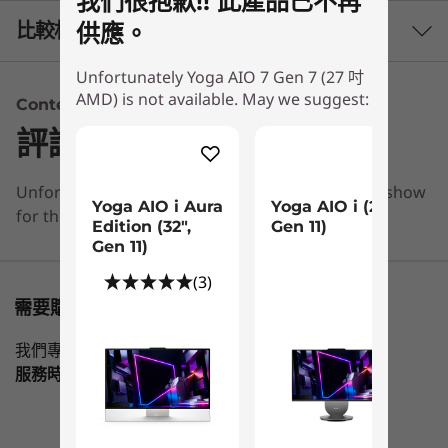
我們很抱歉!! 此產品已不再
最高搭載 AMD Ryzen™ 7 6800H 流動處理器
比較相似產品
供應。
作業系統
Unfortunately Yoga AIO 7 Gen 7 (27 吋
3 Similiar products selected
最高搭載 Windows 11 專業版
AMD) is not available. May we suggest:
Content Unavailable
顯示器按下即可旋轉
評論
顯示卡
What specs do you want to compare?
Yoga AIO 7 一體成型裝置設計靈活，只須一指輕
最高搭載 AMD Radeon™ RX 6600M 8GB 顯示卡
按，顯示器即可旋轉 90 度；您可抬高或按低屏
Unfortunately, we don’t have any information to show
處理器
作業系統
記憶體
儲存裝置
顯示器
AMD Radeon™ 整合式顯示卡
幕，流暢調整高度，達致完美視角；而屏幕更可前
Yoga AIO i Aura
Yoga AIO i (27",
for this section
後翻揭，伴您專注於工作上—就算您向後安坐，仍
Edition (32",
Gen 11)
顯示器
可看清畫面一切！
Gen 11)
27 吋 4K (3840 x 2160) IPS 顯示器；95% DCI-P3；4 側窄
目前正在瀏覽
(3)
邊框
1
-
切換鍵
Yoga AIO 7
Yoga AIO i
Yoga AIO
需要購物方面的協助嗎?
Gen 7 (27 吋
Aura Edition
(27", Gen
記憶體
AMD)
(32", Gen 11)
我們專業銷售員隨時為您提供幫助。
2
-
電源按鈕
最高搭載 16GB LPDDR5
服務時間
Mon-Fri，09：00 AM-06：00PM
(3)
儲存裝置
3
-
電源 DC 輸入埠
最高搭載 1TB SSD PCIe