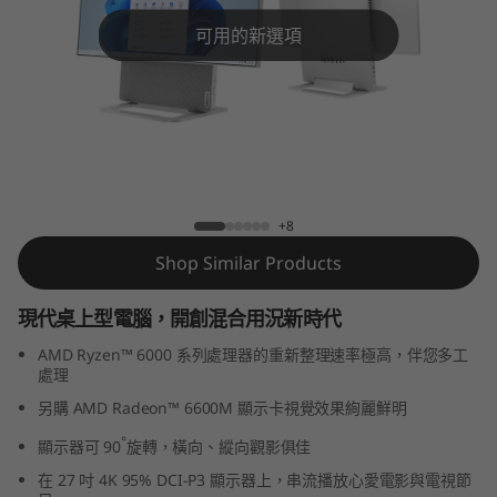
n
可用的新選項
7
(
2
7
Yoga AIO 7 Gen 7 (27 吋 AMD)
+8
″
Shop Similar Products
A
現代桌上型電腦，開創混合用況新時代
M
AMD Ryzen™ 6000 系列處理器的重新整理速率極高，伴您多工
D
處理
另購 AMD Radeon™ 6600M 顯示卡視覺效果絢麗鮮明
)
°
顯示器可 90
旋轉，橫向、縱向觀影俱佳
在 27 吋 4K 95% DCI-P3 顯示器上，串流播放心愛電影與電視節