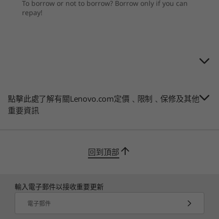
To borrow or not to borrow? Borrow only if you can
(7467MT/s
顏色
repay!
11
-
USB-A 3.2 Gen 2
雲霧灰
儲存裝置
儲存裝置
Up to 2TB M.2
Up to 1TB
連線功能
PCIe Gen4 SSD
PCIe Gen 
12
-
耳機 / 咪高峰複合埠
最高搭載 WiFi 6 802.11ax/ac
家居強勢動力庫
® 立體聲喇叭
Bluetooth
5.0 複合卡連 WiFi 卡
購物
購
Yoga AIO 7 設計強效，專為應對居家工作以至繁
13
-
OSD 操縱桿
連接埠 / 插槽
重家庭雜務而建構，您可善用 AMD Ryzen™ 6000
點擊此處了解有關Lenovo.com定價﹑限制﹑保修及其他
系列流動處理器迎戰多工處理專案，又或在另購
側面：
重要資訊
AMD Radeon™ RX 6600M 顯示卡及 8GB VRAM
USB-C 3.2 Gen 2
Explore All Desktops
上運行最新 AAA 級遊戲，工作玩樂兩不誤。
USB-A 3.2 Gen 2
屏幕顯示畫面 (OSD) 操縱桿
回到頂部
切換鍵
耳機 / 咪高峰複合埠
背面：
輸入電子郵件以接收重要更新
2 個 USB 2.0
USB 3.2 Gen 2 (休眠充電)
電子郵件
USB-C 3.2 Gen 2