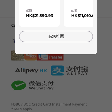
聯繫客服！
安全性
4
-
DisplayPort 輸出埠
起價
起價
HK$21,590.93
HK$11,010.69
網絡攝影機私隱防護鏡頭蓋
臉孔識別登入
您的私人影院
起價
起價
Convenient Payment Options
5
-
USB 3.2 Gen 2
HK$21,590.9
HK$11,
有了 Yoga AIO 7，家居旋即化身電影院—這款一
音效
為您推薦
3
9
體成型桌上型電腦配備 27 吋無框 4K IPS 顯示屏，
® 立體聲喇叭
6
-
LAN 輸入埠
2 個 5W JBL
視野開闊，您可在絢麗明亮的 UHD 95% DCI-P3
顯示屏上串流播放心愛影片，盡賞極致像真準確的
處理器
處理器
鏡頭
Intel® Core™
Up to Inte
®
7
-
USB 2.0
色調。另一方面，裝置的 JBL
5W 雙喇叭採用
500 萬像素全高清 + 紅外線混合式鏡頭
Ultra X7 358H
Core™ Ultr
Lenovo 獨特設計，低音更飽滿響亮，音色悠揚渾
356H
厚！
尺寸 (高 x 寬 x 深)
8
-
USB 2.0
作業系統
作業系統
242 毫米 x 614.6 毫米 x 475.1 毫米 / 9.53 吋 x 24.20 吋 x
Up to Windows 11
Up to Win
18.70 吋
Pro
Pro
9
-
USB-C 3.2 Gen 2
重量
記憶體
記憶體
12.39 公斤 / 27.32 磅起
HSBC / BOC Credit Card Installment Payment
LPDDR5X
Up to 32G
10
-
USB-C 3.2 Gen 2
*T&Cs apply
(9600MT/s)
LPDDR5X