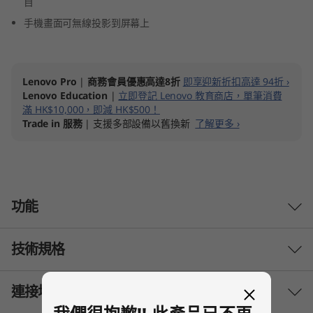
目
手機畫面可無線投影到屏幕上
Lenovo Pro
|
商務會員優惠高達8折
即享迎新折扣高達 94折 ›
Lenovo Education
|
立即登記 Lenovo 教育商店，單筆消費
滿 HK$10,000，即減 HK$500！
Trade in 服務
| 支援多部設備以舊換新
了解更多 ›
功能
技術規格
連接埠與插槽
處理器