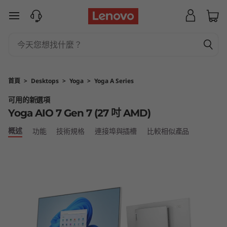
Y
跳至主要內容
o
g
a
首頁
>
Desktops
>
Yoga
>
Yoga A Series
A
可用的新選項
Yoga AIO 7 Gen 7 (27 吋 AMD)
I
概述
功能
技術規格
連接埠與插槽
比較相似產品
O
7
G
e