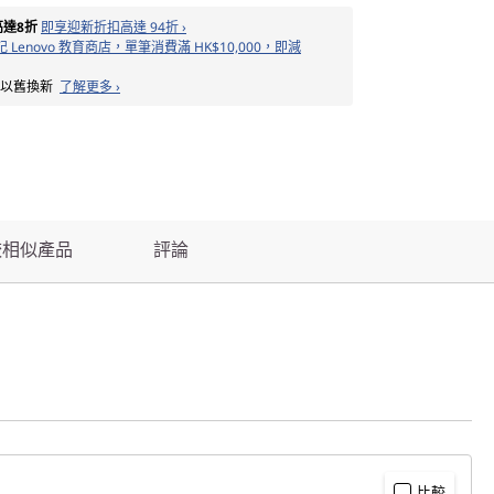
高達8折
即享迎新折扣高達 94折 ›
 Lenovo 教育商店，單筆消費滿 HK$10,000，即減
備以舊換新
了解更多 ›
較相似產品
評論
比較