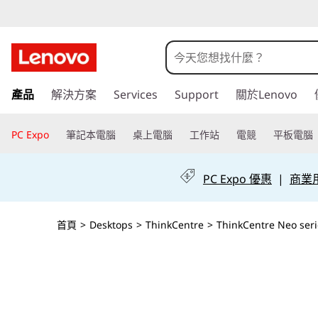
T
h
i
跳
產品
解決方案
Services
Support
關於Lenovo
至
n
主
k
要
PC Expo
筆記本電腦
桌上電腦
工作站
電競
平板電腦
內
C
容
PC Expo 優惠
|
商業用 
e
n
首頁
>
Desktops
>
ThinkCentre
>
ThinkCentre Neo seri
t
r