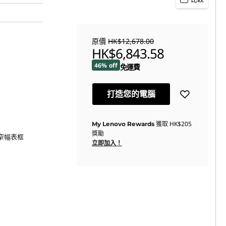
原價
HK$12,678.00
HK$6,843.58
46% off
免運費
打造您的電腦
獲取
HK$205
My Lenovo Rewards
獎勵
z、窄幅表框
立即加入！