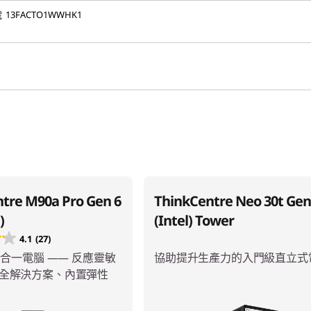
號
13FACTO1WWHK1
tre M90a Pro Gen 6
ThinkCentre Neo 30t Gen
)
(Intel) Tower
4.1
(27)
多合一電腦 —— 反應靈敏
協助提升生產力的入門級直立式
全解決方案、內置彈性