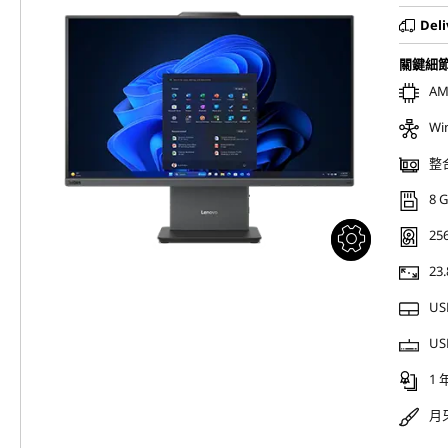
Deli
關鍵細
AM
Wi
整
8 
256
23
US
US
1
月