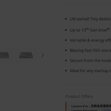
Ultrasmall Tiny deskt
th
®
Up to 13
Gen Intel
Versatile & energy eff
Blazing-fast SSD stor
Secure from the inside
Ideal for any startup
Product Offers
Lenovo Pro
|
商務會員優惠
Lenovo Education
|
立即登記