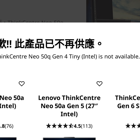
kCentre Neo 50q
，就連身處窄小位置，仍能發揮龐
境不二之選！再者，這款個人電
!! 此產品已不再供應。
®
Core™ i5 H 系列流動處理效
 USB-C 及 HDMI 等多個連接
inkCentre Neo 50q Gen 4 Tiny (Intel) is not availabl
求。
Neo 50a
Lenovo ThinkCentre
ThinkCe
Intel)
Neo 50a Gen 5 (27″
Gen 6 
Intel)
.8
(76)
4.5
(113)