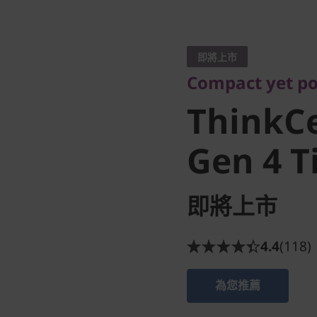
Compact yet powe
ThinkCe
即將上市
Compact yet po
50q Gen 
ThinkC
(Intel)
Gen 4 Ti
即將上市
4.4
(118)
為您推薦