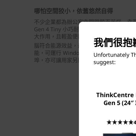
哪怕空間狡小，依舊悠然自得
不少企業都為辦公室空間問題而苦惱—幸而，Thin
Gen 4 Tiny 小巧耐用，融入各處俱佳
大作用，且輕盈便攜，實屬混合型工作環
我們很抱歉
腦符合能源效益，最高搭載第 13 代 Intel
能，可運行 Windows 11 專業版，除了配備
Unfortunately Th
埠，亦可讓用家另購自訂埠，迎合個別需
suggest:
ThinkCentre 
Gen 5 (24″ 
4