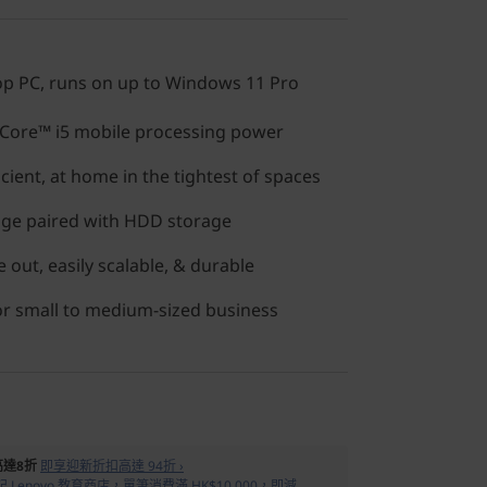
op PC, runs on up to Windows 11 Pro
Core™ i5 mobile processing power
icient, at home in the tightest of spaces
age paired with HDD storage
 out, easily scalable, & durable
 or small to medium-sized business
高達8折
即享迎新折扣高達 94折 ›
 Lenovo 教育商店，單筆消費滿 HK$10,000，即減