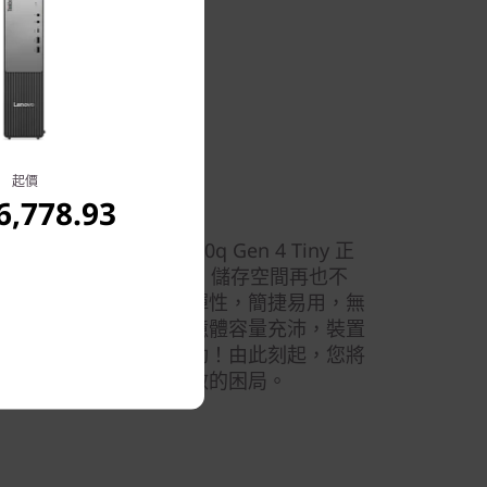
起價
,778.93
迅捷
kCentre Neo 50q Gen 4 Tiny 正
D 儲存裝置，運作可比光速，儲存空間再也不
上型個人電腦設計別具彈性，簡捷易用，無
滿足業務需求；加上記憶體容量充沛，裝置
連應用程式都能一瞬啟動！由此刻起，您將
業務軟件以「龜速」開啟的困局。