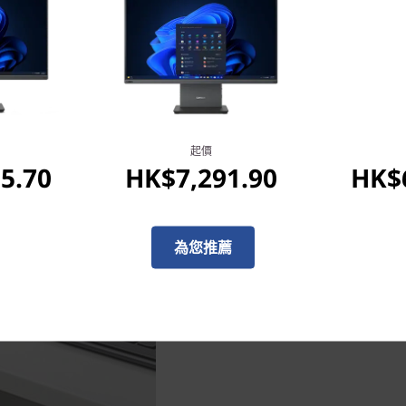
起價
5.70
HK$7,291.90
HK$6
記憶體充裕，儲存裝置運作
企業成功關鍵，在於極速與靈敏—Thin
正為您呈獻 SSD 配搭 HD
為您推薦
成問題。而且，這款超袖珍桌
需任何工具，即可替換硬碟，
開機迅捷流暢，每次必達，就
告別指尖猛敲桌面、苦候關鍵