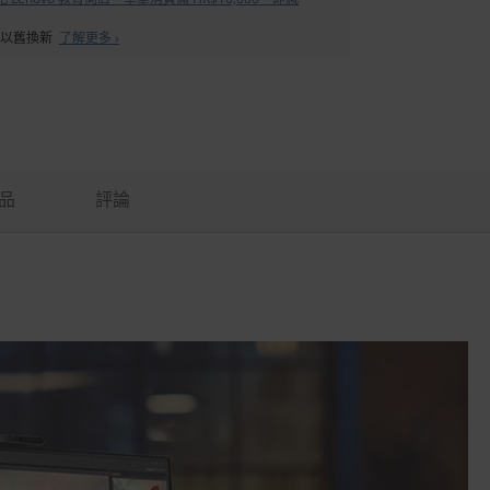
備以舊換新
了解更多 ›
品
評論