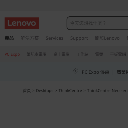
T
h
i
跳
產品
解決方案
Services
Support
關於Lenovo
至
n
主
k
要
PC Expo
筆記本電腦
桌上電腦
工作站
電競
平板電腦
內
C
容
PC Expo 優惠
|
商業用 
e
n
首頁
>
Desktops
>
ThinkCentre
>
ThinkCentre Neo seri
t
r