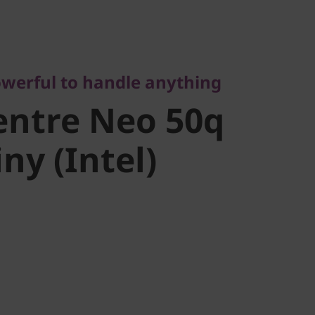
rful to handle anything
ntre Neo
werful to handle anything
4 Tiny
entre Neo 50q
ny (Intel)