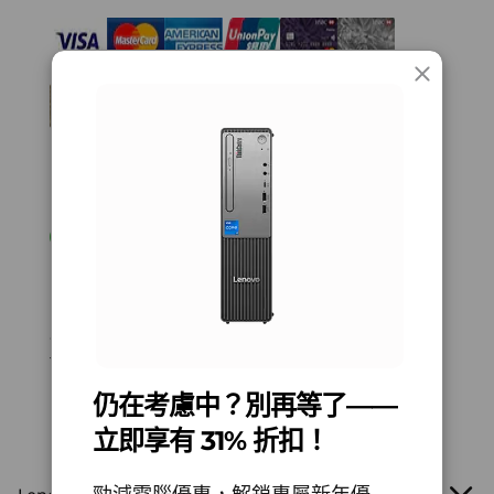
清涼、高效且安靜
儲存裝置
4
-
耳機/麥克風組合
高達 2TB Gen 4 M.2 PCIe SSD（2280）
冷效合一，生產力無間斷
5
-
USB-C® (USB 5Gbps)
音效
ThinkCentre Neo 30s Gen 5 SFF 桌上電腦配備智
內建喇叭
起價
起價
起價
能冷卻引擎 (ICE)，確保提供最佳效能而不會過
HK$6,729.22
HK$7,615.70
HK$7,2
熱。即使在繁重的工作負載下，自我調整冷卻模式
6
-
USB-A (USB 5Gbps)
電源供應器
也能提供冷靜高效的運算能力。此外，TÜV 超低
260W (節能 90%)
噪音認證讓您享受更安靜的工作空間，使團隊保持
處理器
處理器
7
-
USB-A (USB 5Gbps)
180W (節能 85%)
專注，不受干擾。
Up to Intel®
Up to Intel®
Core™ 7 processor
Core™ 7 processor
240h
規格可能因地區/機型而異。
8
-
音訊輸出
HSBC / BOC Credit Card Installment Payment
*T&Cs apply
作業系統
作業系統
To borrow or not to borrow? Borrow only if you can
Up to Windows 11
Up to Windows 11
連線功能
9
-
HDMI® 2.1 (支援解像度高達 4K@60Hz)
repay!
Pro
Pro
仍在考慮中？別再等了——
連接埠/插槽
立即享有 31% 折扣！
記憶體
記憶體
10
-
乙太網絡（RJ45）
前置：
Up to 64GB
Up to 32GB
®
(5600MHz) 2 x
5200MHz DDR5
USB-C
(USB 5Gbps)
勁減電腦優惠，解鎖專屬新年優