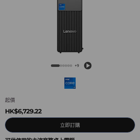
k
C
e
n
t
ThinkCentre Neo 30s Gen 5 (Intel) SFF
r
+9
e
N
起價
e
HK$6,729.22
o
立即訂購
3