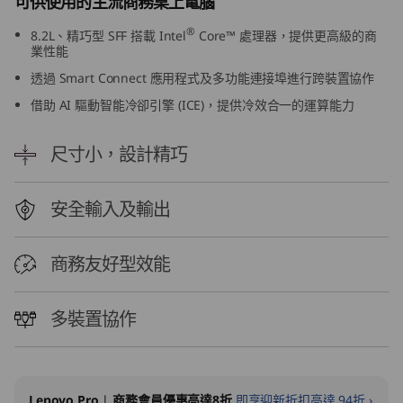
可供使用的主流商務桌上電腦
0
®
8.2L、精巧型 SFF 搭載 Intel
Core™ 處理器，提供更高級的商
業性能
s
透過 Smart Connect 應用程式及多功能連接埠進行跨裝置協作
G
借助 AI 驅動智能冷卻引擎 (ICE)，提供冷效合一的運算能力
e
尺寸小，設計精巧
n
安全輸入及輸出
5
(
商務友好型效能
I
多裝置協作
n
t
Lenovo Pro
|
商務會員優惠高達8折
即享迎新折扣高達 94折 ›