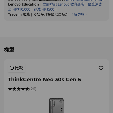
e
Lenovo Education
|
立即登記 Lenovo 教育商店，單筆消費
滿 HK$10,000，即減 HK$500！
l
Trade in 服務
| 支援多部設備以舊換新
了解更多 ›
)
S
Original Price 9778.00 HKD Discounted Price
F
機型
F
比較
ThinkCentre Neo 30s Gen 5
(26)