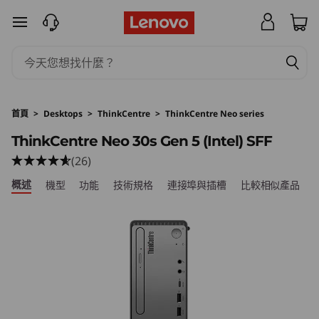
L
跳至主要內容
e
n
o
首頁
>
Desktops
>
ThinkCentre
>
ThinkCentre Neo series
v
ThinkCentre Neo 30s Gen 5 (Intel) SFF
(26)
o
概述
機型
功能
技術規格
連接埠與插槽
比較相似產品
T
h
i
n