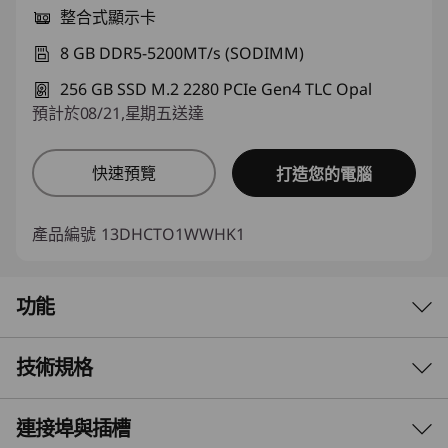
整合式顯示卡
8 GB DDR5-5200MT/s (SODIMM)
256 GB SSD M.2 2280 PCIe Gen4 TLC Opal
預計於08/21,星期五送達
快速預覽
打造您的電腦
產品編號
13DHCTO1WWHK1
功能
技術規格
體積小巧，功率強大
專為日常工作而設
連接埠與插槽
效能