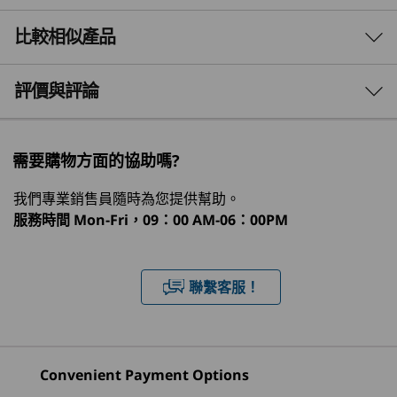
®
搭載 Intel
Core™ 處理器的 Lenovo ThinkCentre
處理器
比較相似產品
Neo 30s Gen 5 SFF 桌上電腦可提升商務表現。非
®
最高可達Intel
Core™ 7 processor 240h
常適合小巧的工作空間，提供最佳效能，讓艱鉅工
作變得更輕鬆。享受靈活的儲存空間、充足的記憶
3 Similiar products selected
評價與評論
作業系統
®
體，同時可選配 Intel
Arc™ 顯示卡以體驗其強大
Windows 11 專業版 — Lenovo 推薦商務用 Windows 11
功能，繼續實踐雄心壯志。
What specs do you want to compare?
專業版
需要購物方面的協助嗎?
Windows 11 家用版
處理器
作業系統
記憶體
儲存裝置
顯示器
®
Ubuntu Linux
*
我們專業銷售員隨時為您提供幫助。
*可透過預載方式選擇版本
服務時間
Mon-Fri，09：00 AM-06：00PM
目前正在瀏覽
1
-
超薄光碟機 (ODD)（選購）
顯示卡
ThinkCentre
ThinkCentre
Lenovo
®
內建 Intel
UMA
聯繫客服！
Neo 30s Gen 5
Neo 50a Gen 5
ThinkCe
®
2
-
電源按鈕
選購： Intel
Arc™ GPU A310
(Intel) SFF
24 inch Intel
Neo 50a
(27″ Inte
記憶體
(26)
(76)
(1
3
-
麥克風
Convenient Payment Options
高達 64GB (5200MHz) 2 x DDR5 SODIMM