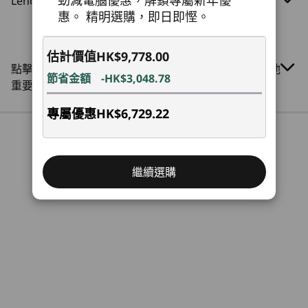
Lenovo ThinkCentre Neo 30s Gen 5 (Intel) SFF
DDR5 SODIMM
2 x USB-A (USB 5Gbps)
惠。 精明選購，即日即慳。
11
-
視訊顯示陣列 (VGA)
麥克風
儲存裝置
儲存裝置
耳機/麥克風組合
估計價值
HK$9,778.00
Up to 2TB Gen 4
Up to 1TB M.2
12
-
4 x USB-A (高速 USB)
點擊此處了解有關Lenovo.com定價﹑限制﹑保修及其他
M.2 PCIe SSD
PCIe SSD
橋樑裝置，打破障礙
節省金額
-HK$3,048.78
後置：
(2280)
重要資訊
音訊輸出
外形小巧，連接力強
13
-
電源輸入
4 x USB-A (高速 USB)
專屬優惠
HK$6,729.22
購物
購
®
HDMI
2.1 (支援高達 4K@60Hz 像素)
透過這款小型桌上電腦保持連線，享受多裝置協
回到頂部
乙太網路（RJ45）
作。無論是交換醫療檔案抑或分享課堂筆記，
選購： parallel
繼續選購
Smart Connect 應用程式都能實現快速、安全且
Explore All Desktops
選購： 2 x 序列
流暢的跨裝置互動。此外，配備多功能連接埠、擴
視訊顯示陣列 (VGA)
充插槽和可選配的 Smart Cable，可像專業人士同
時處理多個任務弓，提升生產力。
擴充插槽：
PCIe x 16 Gen 4
PCIe
2 x M.2 PCIe SSD (2280)
M.2 WiFi