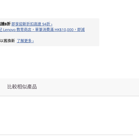
高達8折
即享迎新折扣高達 94折 ›
 Lenovo 教育商店，單筆消費滿 HK$10,000，即減
備以舊換新
了解更多 ›
比較相似產品