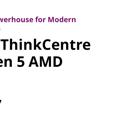
rhouse for Modern
werhouse for Modern
s
 ThinkCentre
ntre M75t
en 5 AMD
MD Tower
7