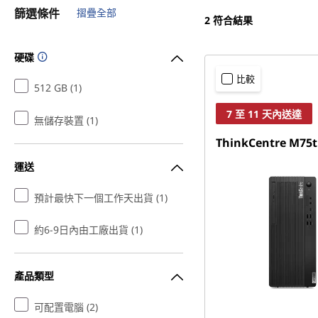
篩選條件
摺疊全部
2
符合結果
硬碟
比較
512 GB (1)
7 至 11 天內送達
無儲存裝置 (1)
ThinkCentre M75t
運送
預計最快下一個工作天出貨 (1)
約6-9日內由工廠出貨 (1)
產品類型
可配置電腦 (2)