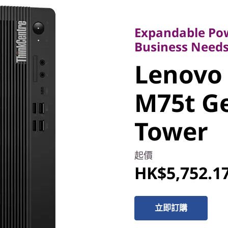
Expandable Powe
Business Needs
Expandable Po
Lenovo
Business Need
Lenovo
ThinkCe
M75t G
Gen 5 A
Tower
起價
HK$5,752.1
立即訂購