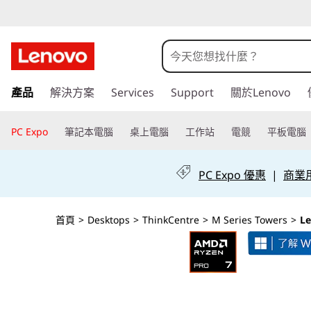
L
e
n
跳
產品
解決方案
Services
Support
關於Lenovo
至
o
主
v
要
PC Expo
筆記本電腦
桌上電腦
工作站
電競
平板電腦
內
o
容
PC Expo 優惠
|
商業用 
T
h
首頁
>
Desktops
>
ThinkCentre
>
M Series Towers
>
Le
i
n