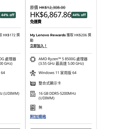
原價
HK$12,308.00
HK$6,867.86
44% off
44% off
免運費
取
HK$172
獎
獲取
HK$206
獎
My Lenovo Rewards
勵
立即加入！
500G 處理器
AMD Ryzen™ 5 8500G 處理器
00 GHz)
(3.55 GHz 最高達 5.00 GHz)
 64
Windows 11 家用版 64
整合式顯示卡
Hz (UDIMM)
16 GB DDR5-5200MHz
(UDIMM)
無
附加規格