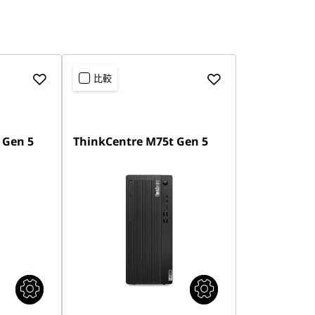
比較
 Gen 5
ThinkCentre M75t Gen 5