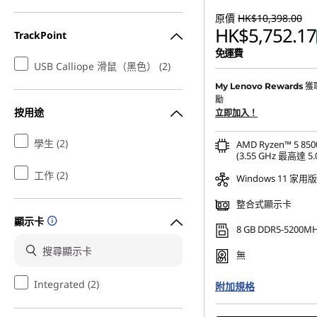
原價
HK$10,398.00
HK$5,752.17
TrackPoint
免運費
USB Calliope 滑鼠（黑色） (2)
獲
My Lenovo Rewards
勵
按用途
立即加入！
學生 (2)
AMD Ryzen™ 5 8
(3.55 GHz 最高達 5.
工作 (2)
Windows 11 家用版
整合式顯示卡
顯示卡
8 GB DDR5-5200M
無
Integrated (2)
附加規格