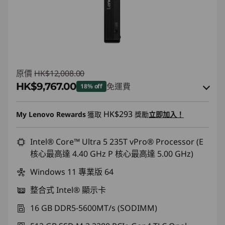
原價
HK$12,008.00
HK$9,767.00
免運費
18% off
即省 :
-HK$739.00
HK$293
My Lenovo Rewards
獲取
獎勵
立即加入！
或者
eCoupon Savings :
Intel® Core™ Ultra 5 235T vPro® Processor (E
-HK$2,241.00
核心最高達 4.40 GHz P 核心最高達 5.00 GHz)
*Savings cannot be combined
Windows 11 專業版 64
使用優惠券 :
THINKAUG
整合式 Intel® 顯示卡
16 GB DDR5-5600MT/s (SODIMM)