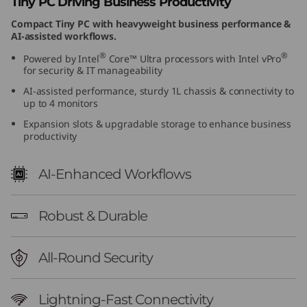
Tiny PC Driving Business Productivity
Compact Tiny PC with heavyweight business performance &
AI-assisted workflows.
®
®
Powered by Intel
Core™ Ultra processors with Intel vPro
for security & IT manageability
AI-assisted performance, sturdy 1L chassis & connectivity to
up to 4 monitors
Expansion slots & upgradable storage to enhance business
productivity
AI-Enhanced Workflows
Robust & Durable
All-Round Security
Lightning-Fast Connectivity