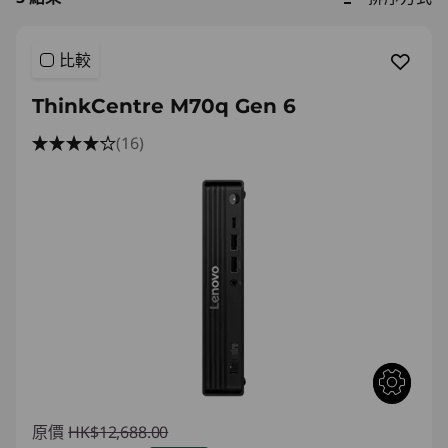
比較
ThinkCentre M70q Gen 6
(16)
原價
HK$12,688.00