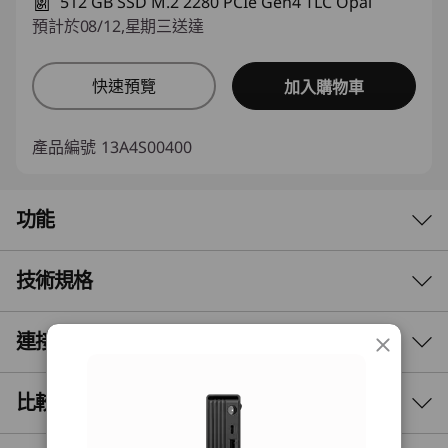
512 GB SSD M.2 2280 PCIe Gen4 TLC Opal
預計於08/12,星期三送達
快速預覽
加入購物車
產品編號
13A4S00400
功能
技術規格
確保專業人士的生產力
AI 輔助效能
連接埠與插槽
Performance
ThinkCentre M70q Gen 6 小型電腦為你的工作流
Processor
比較相似產品
®
程注入動力。它配備 Intel
Core™ Ultra 處理器及
®
Up to Intel
Core™ Ultra 7 processor on the Intel
®
Intel vPro
技術，提供安全性和 IT 管理能力。