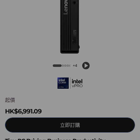
ThinkCentre M70q Gen 6 Intel Tiny PC
+4
起價
HK$6,991.09
立即訂購