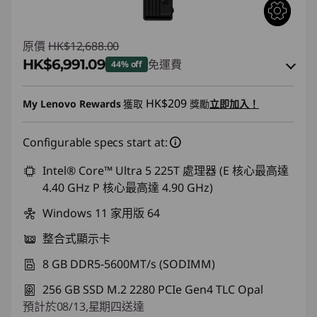
原價
HK$12,688.00
HK$6,991.09
免運費
44% off
即省 :
-HK$4,620.97
HK$209
My Lenovo Rewards
獲取
獎勵
立即加入！
或者
Configurable specs start at:
eCoupon Savings :
-HK$5,696.91
*Savings cannot be combined
Intel® Core™ Ultra 5 225T 處理器 (E 核心最高達
4.40 GHz P 核心最高達 4.90 GHz)
使用優惠券 :
THINKAUG
Windows 11 家用版 64
整合式顯示卡
8 GB DDR5-5600MT/s (SODIMM)
256 GB SSD M.2 2280 PCIe Gen4 TLC Opal
預計於08/13,星期四送達