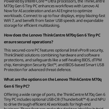
Powered by Intel® Core™ Ultra processors, the ThinkCentre
12
-
Ethernet (RJ45)
90W**
M70q Gen 6 Tiny PC enhances workflows with Lenovo AI
儲存裝置
65W**
Now for AI acceleration and an AI Engine to optimize
Up to 2TB M.2
2280 Gen4
workloads. Connect to up to four displays, enjoy blazing-fast
13
-
Kensington Security Slot™
Performance SSD
*Power supply unit is 90% energy-efficient
WiFi 7, and benefit from faster USB speeds and expandable
storage for efficient multitasking.
**Power supply units are 89% energy-efficient
14
-
Optional: Expansion card slots 1 & 2
購物
購
How does the Lenovo ThinkCentre M70q Gen 6 Tiny PC
Specifications may vary depending upon region / model.
螢幕、鍵盤及滑鼠為選購配件，均須另行購買。
ensure secured operations?
This secured-core PC features optional Intel vPro® security,
Connectivity
Explore All Desktops
ThinkShield solutions combining hardware and software
全面安全防護
protections, and safeguards like a self-healing BIOS, dTPM
Ports/Slots
chip, Kensington Security Slot™, and BIOS-based Smart USB
強大安全性與管理能力
Protection for advanced threat defence.
Front:
What are the options on the Lenovo ThinkCentre M70q
這款安全核心電腦 (L3) 配備 ThinkShield 安全功
®
USB-C
(USB 10Gbps)
能，包括硬件及軟件解決方案。透過自我修復
Gen 6 Tiny PC?
2 x USB-A (USB 10Gbps), one supports 5V@2.1A
BIOS、dTPM 晶片、Kensington Security Slot™
Offering a wide range of ports, the ThinkCentre M70q Gen 6
charging
及 Smart USB Protection 功能，為你提供額外的
Tiny PC includes optional USB-C® (Thunderbolt™ 4) and NPU
Headphone / mic combo
®
保護。選用 Intel vPro
以獲取先進的威脅防護，
to drive through efficient AI workloads for high-end