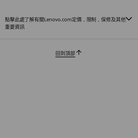
這款電腦採用美國國防部 MIL-STD-810H 標準，完
port 1 & 2
美平衡可靠性和耐用性。具備 TüV 防塵、低表面
及防震認證，能在惡劣環境下保持堅固耐用，並透
點擊此處了解有關Lenovo.com定價﹑限制﹑保修及其他
Expansion Slots:
過 IEC Electrical Safety 及電磁認證確保安全，為
重要資訊
任何工作空間提供一流的管理能力。
2 x M.2 SSD Gen 4
M.2 WiFi (up to WiFi 7)
回到頂部
USB port transfer speeds are approximate and depend on many factors, such as
processing capability of host/peripheral devices, file attributes, system configuration
and operating environments; actual speeds will vary and may be less than expected.
Wireless
WiFi 7*
WiFi 6E** / WiFi 6
®
Up to Bluetooth
5.4
*WiFi 7 requires Windows 11 24H2 OS, as well as a separate WiFi 7 router and / or
信譽保證與協作功能
other networking devices to meet full WiFi 7 requirements, and WiFi 7 only supports