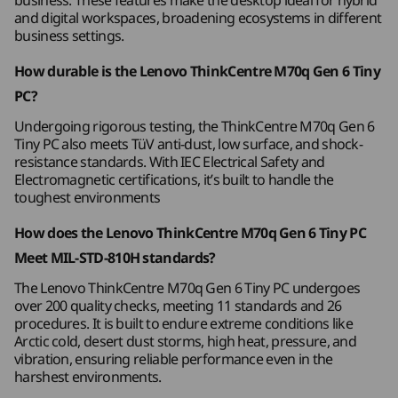
business. These features make the desktop ideal for hybrid
同時透過 ThinkCentre 自訂功能保護你的資料和
Rear:
and digital workspaces, broadening ecosystems in different
業務。
business settings.
2 x USB-A (USB 5Gbps), with 1 for keyboard power on
How durable is the Lenovo ThinkCentre M70q Gen 6 Tiny
(Alt & P)
PC?
2 x USB-A (USB 10Gbps)
®
Undergoing rigorous testing, the ThinkCentre M70q Gen 6
HDMI
2.1 (supports resolution up to 4K@60Hz)
Tiny PC also meets TüV anti-dust, low surface, and shock-
Ethernet (RJ45)
resistance standards. With IEC Electrical Safety and
DisplayPort 1.4
Electromagnetic certifications, it’s built to handle the
toughest environments
Optional Expansion Ports:
How does the Lenovo ThinkCentre M70q Gen 6 Tiny PC
Optional Expansion port 1: VGA / DisplayPort 1.4 /
Meet MIL-STD-810H standards?
®
®
HDMI
/ Serial / USB-C
(USB 5Gbps) with Power
The Lenovo ThinkCentre M70q Gen 6 Tiny PC undergoes
Delivery & DisplayPort functions / Ethernet (RJ45)
over 200 quality checks, meeting 11 standards and 26
值得信賴的耐用性
procedures. It is built to endure extreme conditions like
Optional Expansion port 2: VGA / DisplayPort 1.4 /
Arctic cold, desert dust storms, high heat, pressure, and
®
®
HDMI
/ Serial / USB-C
(Thunderbolt™ 4, USB
精心設計，提升效率
vibration, ensuring reliable performance even in the
40Gbps) / Ethernet (RJ45)
harshest environments.
Optional: 2 x USB-A (USB 10Gbps) occupying expansion