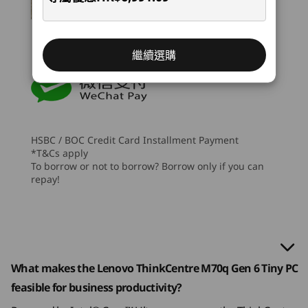
5
-
Headphone / mic combo
®
Integrated Intel
Graphics
起價
起價
起價
強大性能與靈活性
HK$6,991.09
HK$5,461.75
HK$8,6
Memory
6
-
Power in connector
專業地進行多工處理
繼續選購
Up to 64GB (5600MHz) 2 x DDR5 (dual-channel)
處理器
SODIMM
Up to Intel®
透過更快的 USB 速度及多個連接埠，享受無與倫
7
-
DisplayPort 1.4
Core™ Ultra 7
比的生產力。將 ThinkCentre M70q 小型電腦連
Storage
processor on the
Intel vPro®
接至最多四個螢幕，其龐大記憶體及可擴充的儲存
Up to 2 x 2TB M.2 2280 Gen4 Performance SSD
Enterprise
8
-
USB-A (USB 5Gbps)
HSBC / BOC Credit Card Installment Payment
®
空間，讓你可以處理各種工作。可選購的 USB-C
platform
*T&Cs apply
Audio
(Thunderbolt™ 4) 連接埠及神經網絡處理器
To borrow or not to borrow? Borrow only if you can
(NPU)，進一步擴展混合型及數碼工作場所，助你
Normal speaker
作業系統
9
-
HDMI® 2.1 (supports resolution up to 4K@60Hz)
repay!
建立更廣闊的生態系統。
Up to Windows 11
Optional: Premium 2W internal speaker
Pro
10
-
USB-A (USB 5Gbps) for keyboard power on (Alt & P)
RAID (Optional)
記憶體
0/1
Up to 64GB
(5600MHz) 2 x
11
-
2 x USB-A (USB 10Gbps)
What makes the Lenovo ThinkCentre M70q Gen 6 Tiny PC
Power Supply Unit
DDR5 (dual-
feasible for business productivity?
channel) SODIMM
135W*