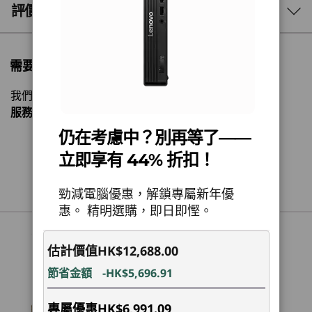
®
vPro
platform
3 Similiar products selected
Lenovo AI Now 提供 AI 加速功能，而 AI Turbo
評價與評論
35W thermal design power (TDP) available
Engine 則在 CPU、GPU 和 NPU 之間分配工作負
載，實現最佳效能。此外，WiFi 7 確保極快的連接
What specs do you want to compare?
Operating System
速度。
需要購物方面的協助嗎?
Windows 11 Pro — Lenovo recommends Windows 11
處理器
作業系統
記憶體
儲存裝置
Deselec
Pro for business
我們專業銷售員隨時為您提供幫助。
Windows 11 Home
服務時間
Mon-Fri，09：00 AM-06：00PM
Windows 11 Home Single Language
目前正在瀏覽
仍在考慮中？別再等了——
1
-
Power button
Windows 11 IoT Enterprise LTSC 2024
ThinkCentre
ThinkCentre
ThinkCe
立即享有 44% 折扣！
®
Ubuntu Linux
聯繫客服！
M70q Gen 6
M75q Gen 5
M90q Ge
2
-
USB-C® (USB 10Gbps)
Intel Tiny PC
Tiny (AMD)
Intel Ti
Neural Processing Unit (NPU)
勁減電腦優惠，解鎖專屬新年優
惠。 精明選購，即日即慳。
(16)
(143)
(1
®
Integrated Intel
AI Boost, up to 13 trillion operations
3
-
USB-A (USB 10Gbps), supports 5V@2.1A charging
per second (TOPS) AI performance
Convenient Payment Options
Optional: Discrete M.2 NPU Card with up to 30 TOPS AI
估計價值
HK$12,688.00
performance
4
-
USB-A (USB 10Gbps)
節省金額
-HK$5,696.91
螢幕為可選購項目並需另行購買。
Graphics
專屬優惠
HK$6,991.09