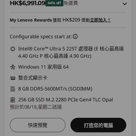
HK$6,991.09
免運費
44% off
即省 :
-HK$4,620.97
HK$209
My Lenovo Rewards
獲取
獎勵
立即加入！
或者
Configurable specs start at:
eCoupon Savings :
-HK$5,696.91
*Savings cannot be combined
Intel® Core™ Ultra 5 225T 處理器 (E 核心最高達
4.40 GHz P 核心最高達 4.90 GHz)
使用優惠券 :
THINKAUG
Windows 11 家用版 64
整合式顯示卡
8 GB DDR5-5600MT/s (SODIMM)
256 GB SSD M.2 2280 PCIe Gen4 TLC Opal
預計於08/18,星期二送達
快速預覽
打造您的電腦