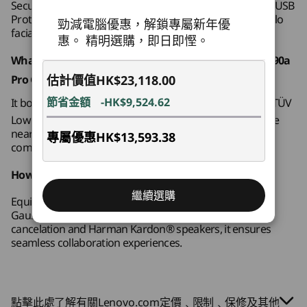
Security, human presence detection, BIOS-based Smart USB
化聲音傳送和視覺效果，讓你可以無縫協作，從而
15
-
電源按鈕
Protection, and the optional IR camera for Windows Hello
勁減電腦優惠，解鎖專屬新年優
提升你的體驗。
facial recognition.
惠。 精明選購，即日即慳。
規格可能因地區/型號而異。
*AI 及 Focus Sound 功能僅適用於部分機種配置。
What display features come with the ThinkCentre M90a
估計價值
HK$23,118.00
Pro Gen 6?
連接性
節省金額
-HK$9,524.62
It boasts a 27” premium display with 350nit brightness, TÜV
®
Low Blue Light and TÜV Eyesafe
certification, and 4 side
連接埠/插槽
near-edgeless antiglare technology for sharp and
專屬優惠
HK$13,593.38
側面：
comfortable viewing.
®
USB-C
（Thunderbolt™ 4、USB 40Gbps），支援電力傳
How does the device enhance collaboration?
輸及 DisplayPort 2.1
繼續選購
USB-A (USB 10Gbps)
®
®
Equipped with dual mics, Dolby Atmos
audio, Intel
®
USB-C
(USB 10Gbps)
Gaussian & Neural Accelerator (GNA) for AI-based noise
cancelation and Harman Kardon® speakers, it ensures
另購選項：三合一讀卡器
seamless collaboration experiences.
鍵盤和滑鼠為另購選項，並需另行購買。
耳機 / 麥克風組合
2x USB-A (USB 5Gbps)，一個隨插即用
點擊此處了解有關Lenovo.com定價﹑限制﹑保修及其他