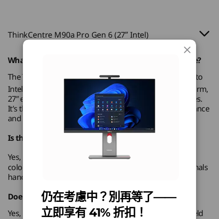
Up to Windows 11
2 個 5W 喇叭
利用可
Pro
®
由 Intel
Core™ Ultra 處理器驅動，M90a
®
Dolby Atmos
解鎖
Pro Gen 6 提供強大效能，適合 AI 密集型
9
-
麥克風靜音 / 取消靜音開關（部分型號）
ThinkCentre M90a Pro Gen 6 (27ʺ Intel)
雙麥克風
記憶體
工作使用，滿足對強大運算的需求。 其創
化生
Up to 32GB
®
Intel
Gaussian & Neural Accelerator（GNA），AI 驅動
新架構可動態分配工作負載並簡化工作，
GeForc
5200MHz DDR5
10
What makes the ThinkCentre M90a Pro Gen 6 unique?
-
USB-C®（Thunderbolt™ 4、USB 40Gbps），支援電
的降噪功能
從而達致最高效率。
力傳輸及 DisplayPort 2.1
The ThinkCentre M90a Pro Gen 6 stands out with its up to
儲存裝置
®
Intel
Core™ Ultra 9 processor on the Intel vPro® platform,
Up to 1TB M.2
攝影機
PCIe SSD
27” expansive display, and advanced AI-powered features.
11
-
USB-A（USB 10Gbps）
It’s the ideal choice for workstations requiring performance
5M RGB 配備網絡攝影機私隱快門（可傾斜及可旋轉）
LENOVO FOCUS SOUND
and innovation.
5M RGB 及紅外線 (IR)，配備網絡攝影機私隱快門（可傾斜
購物
購
12
-
USB-C® (USB 10Gbps)
無干擾的效率與無與倫比
及可旋轉）
Is this device suitable for creators or designers?
5M RGB 及紅外線 (IR) 及雷達感應器，配備網絡攝影機私
的私隱
®
隱快門（可傾斜及可旋轉）
Yes, its powerful Intel
UHD 770 graphics and stunning
13
-
耳機 / 麥克風組合
color accuracy make it an excellent choice for professionals
Explore All Desktops
handling visual and creative projects.
透過 Lenovo Focus Sound，重新定義工作空間，
打造個人生產力天堂。 其超聲波定向音效，為你
內部電源供應器
14
-
三合一讀卡器（選購）
仍在考慮中？別再等了——
Does it include integrated security features?
打造一個專為你度身訂造的私人音效區域，無需耳
230W（節能 92%）
立即享有 41% 折扣！
機。 AI Turbo 引擎智能地追蹤你的動作，並最佳
Yes, the ThinkCentre M90a Pro Gen 6 includes ThinkShield
180W（節能 90%）