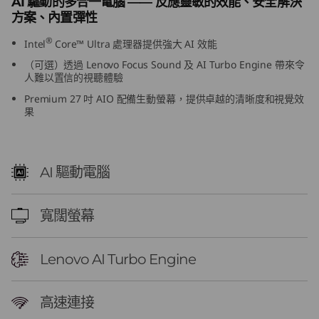
AI 驅動的多合一電腦 —— 反應靈敏的效能、安全解決
6
方案、內置彈性
®
(
Intel
Core™ Ultra 處理器提供強大 AI 效能
（可選）透過 Lenovo Focus Sound 及 AI Turbo Engine 帶來令
2
人難以置信的視聽體驗
Premium 27 吋 AIO 配備生動螢幕，提供卓越的清晰度和視覺效
7
果
ʺ
I
AI 驅動電腦
n
寬闊螢幕
t
e
Lenovo AI Turbo Engine
l
高速連接