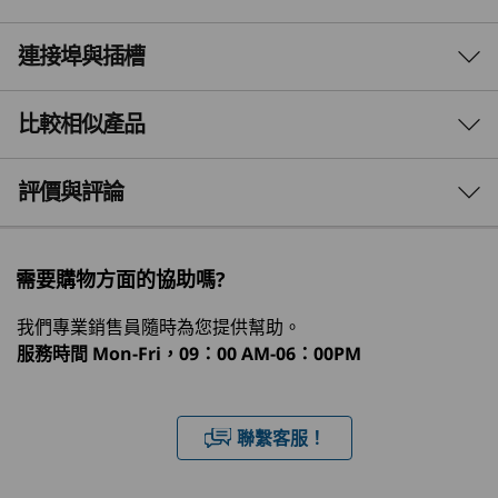
多合一效能，滿足你的所
連接埠與插槽
效能
有需求
處理器
比較相似產品
27 吋 Lenovo ThinkCentre M90a Pro Gen 6 電
®
®
Intel vPro
平台上最高搭載 Intel
Core™ Ultra 9
腦，為變革性的工作空間提供卓越的 AI 效能。其
3 Similiar products selected
評價與評論
®
作業系統
神經網絡處理器（NPU）卡插槽由 Intel
Core™
Ultra 處理器及 AI Turbo Engine 驅動，讓你可以
Windows 11 專業版 — Lenovo 推薦商務用 Windows 11
What specs do you want to compare?
進行實時工作負載最佳化及更智能的資源分配，從
專業版
需要購物方面的協助嗎?
而達致自適應效能及流暢的多工處理。
Windows 11 家用版
處理器
作業系統
記憶體
儲存裝置
顯示器
我們專業銷售員隨時為您提供幫助。
神經網絡處理器 (NPU)
服務時間
Mon-Fri，09：00 AM-06：00PM
®
Intel
提供高達每秒 13 兆次運算（TOPS）的 AI 效能
目前正在瀏覽
另購選項：獨立式 M.2 NPU 卡（Kinara Ara-2），提供高
ThinkCentre
ThinkCentre
Lenovo
達 30 TOPS AI 效能
聯繫客服！
M90a Pro Gen
Neo 50a Gen 5
ThinkCe
1
-
超薄光碟機 (ODD)（選購）
立即觀看
6 (27ʺ Intel)
24 inch Intel
Neo 50a
(27″ Inte