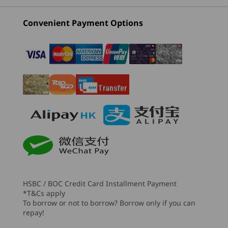
中央處理器（CPU）
2
-
OSD 操縱桿
(27)
(76)
(1
®
Intel
Dynamic Tuning Technology（DTT）
Convenient Payment Options
3
-
2 x USB-A（USB 5Gbps），一個隨插即用
圖像
®
Intel
整合式顯示卡，最高可達 8 TOPS
®
®
4
-
2 x USB-A (USB 10Gbps)
另購選項：NVIDIA
GeForce RTX
4050，最高可達 194
TOPS
起價
起價
起價
5
-
乙太網絡 (RJ45)
HK$13,593.3
HK$7,615.70
HK$7,2
記憶體
8
最高搭載 64GB DDR5
6
-
HDMI® 2.1 輸出（支援解像度高達 4K@60Hz）及
HDMI® 1.4 輸入（支援解像度高達 AIO 面板解像度
處理器
儲存空間
2560 x 1440@120Hz）組合
鍵盤、
Up to Intel®
3 x M.2 SSD，最高可達 6TB
Core™ 7 processor
HSBC / BOC Credit Card Installment Payment
革命性運算能力
另購選項：外部模組光碟機（ODD）
7
-
DisplayPort 1.4 輸出
*T&Cs apply
用智能帶來卓越成
全
To borrow or not to borrow? Borrow only if you can
果
repay!
作業系統
音效
8
-
電源連接器