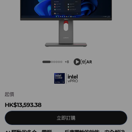
e
M
9
0
a
ThinkCentre M90a Pro Gen 6 (27ʺ Intel)
P
AR
+8
r
o
起價
G
HK$13,593.38
e
立即訂購
n