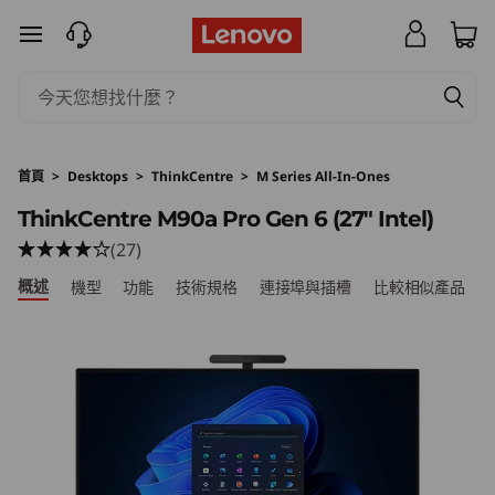
T
跳至主要內容
h
i
n
首頁
>
Desktops
>
ThinkCentre
>
M Series All-In-Ones
k
ThinkCentre M90a Pro Gen 6 (27ʺ Intel)
(27)
C
概述
機型
功能
技術規格
連接埠與插槽
比較相似產品
e
n
t
r