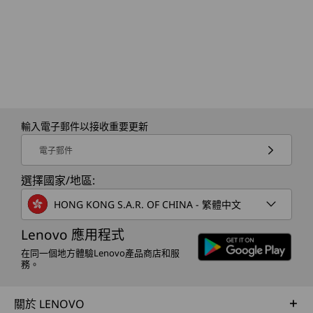
ThinkShield 安全防護
相關規格可能因應不同地區/型號而異。
人類存在偵測功能 (HPD) 2.0（雷達感應器）
錯誤修正 (EC) 自我修復功能 (第 2 級)
以 BIOS 為基礎的智能 USB 防護功能
Secure Wipe 2.0
®
Intel
Context Sensing Technology (CST)
獨立的可信賴平台模組 (dTPM) 2.0
輸入電子郵件以接收重要更新
Kensington Security Slot™
另購選項：入侵開關
電子郵件
®
另購選項：Intel vPro
Enterprise
選擇國家/地區:
Windows Hello 配備面部識別功能（需要另購紅外線攝影
機）
HONG KONG S.A.R. OF CHINA - 繁體中文
麥克風靜音按鈕及 LED 指示燈
Lenovo 應用程式
在同一個地方體驗Lenovo產品商店和服
務。
預裝軟件
Lenovo Commercial Vantage
Lenovo Device Manager
關於 LENOVO