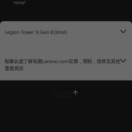
repay!
Up to Windows 11
Up to Win
連接埠 / 插槽
Pro
Pro
9
-
3 個音訊插孔
頂部：
2 個 USB-A 3.2 Gen 1
記憶體
記憶體
耳機 / 咪高峰複合埠
Up to 32GB
Up to 4 x 
10
-
HDMI 2.1
Legion Tower 5i Gen 8 (Intel)
*透明側面板屬另購項目。**鍵盤、滑鼠、屏幕與耳機獨立發售。
背面：
(5600MHz)
1 個 USB-C 3.2 Gen 2
11
-
電源供應
2 個 USB-A 3.2 Gen 1
於 Lenovo Legion 裝置
4 個 USB-A 2.0
點擊此處了解有關Lenovo.com定價﹑限制﹑保修及其他
儲存裝置
儲存裝置
HDMI 2.1
Up to 2TB-TLC Gen
Up to 2 x 
重要資訊
12
-
RJ45
試用 Xbox Game Pass
3 個 DisplayPort™ 1.4a
5 SSD
Gen4 SSD 
Ethernet (RJ45)
透過 Xbox Game Pass 在 Lenovo Legion 裝置上
ARGB 燈效 LED 開關
13
-
Optional ports on expansion cards
暢玩 Starfield、Palworld 及超過 200 款遊戲。 *
3 個音訊埠
回到頂部
購物
購
連線功能
*遊戲目錄因時間、地區及裝置而異。 須遵守條款及細則。詳情請
見 xbox.com/subscriptionterms
最高搭載 WiFi 6E*
®
Bluetooth
5.2
Explore All Desktops
* 6GHz WiFi 6E 運作情況取決於作業系統支援、支援 WiFi 6E 的路由器/AP/網關，以及區域監