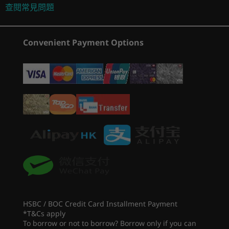
最高配備 2TB 3.5 吋 SATA HDD 7200RPM
查閱常見問題
10)
10) AMD
最高搭載 1TB PCIe NVMe TLC M.2 2280 SSD (Gen 4)
*透明側面板屬另購項目。
2
-
耳機 / 咪高峰複合埠
(405)
(134)
(7
電源供應
Convenient Payment Options
3
-
電源按鈕
850W；ES Gold (RTX™ 4070 Ti SKU)
時尚配件，成就霸氣效能
500W；ES Bronze
350W；ES Bronze
Lenovo 電競裝備勢不可擋，配搭高效能 Legion
4
-
LED 開關
電競配件，自當無往而不利！其中，Legion 屏幕
容量
畫面亮麗，對焦清晰，可令出擊一剎以至導覽歷程
起價
起價
26 公升
5
-
2 個 USB-A 2.0
均倍顯精確；您亦可添購觸感優越的鍵盤、點擊精
HK$23,740.0
HK$11,
準的滑鼠、又或深度沉浸式耳機，甚至善用襯墊便
音效
0
7
攜袋，為電競裝備送上終極周全保護。
6
-
USB-C 3.2 Gen 2
®
Nahimic
Audio for Gamers 5.1 聲道立體聲
處理器
處理器
相關規格可能因應不同地區/型號而異。
Up to Intel® Core
Up to AMD
7
-
2 個 USB-A 3.2 Gen 1
Ultra™ 9
Ryzen™ 9
7950X3D
HSBC / BOC Credit Card Installment Payment
*T&Cs apply
連線功能
8
-
2 個 USB-A 2.0
To borrow or not to borrow? Borrow only if you can
作業系統
作業系統