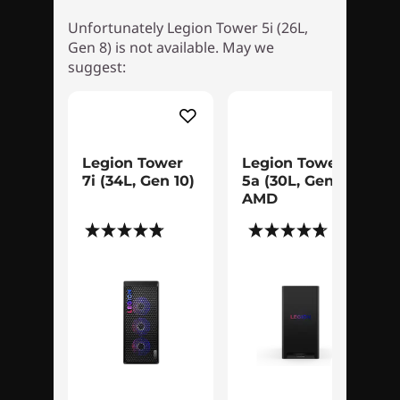
Unfortunately Legion Tower 5i (26L,
Gen 8) is not available. May we
suggest:
*透明側板為選購配件。
「戰堡級」外觀與觸感
Legion Tower
Legion Tower
7i (34L, Gen 10)
5a (30L, Gen 10)
Legion Tower 5i Gen 8 機殼歷經重新設計，新增
AMD
內部功能，既是電競戰堡，亦是散熱神器—其無工
(134)
(79)
具裝卸側機蓋可配置另購玻璃面板，透現 1670 萬
色彩 ARGB 風扇等內部組件；而裝置另綴有搶眼酷
炫的全新 Legion 標誌，與自訂燈效相映成趣。