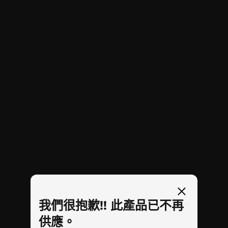
電競個人電腦冷靜沉穩，如您自若
如果電競裝備動輒操作過熱，您又豈能投入《大逃
殺》等遊戲的熱烈戰況之中？有見及此，Lenovo
在 Legion Tower 5i Gen 8 的設計上採用額定效能
達 180W 的氣流散熱系統，足以在最緊湊的「打
機」環節下，保持個人電腦默默耕耘，悄然無聲；
而新版機殼的正面邊框備有網格通風系統，可極致
提升氣流量，同時抑制環境雜音。
我們很抱歉!! 此產品已不再
供應。