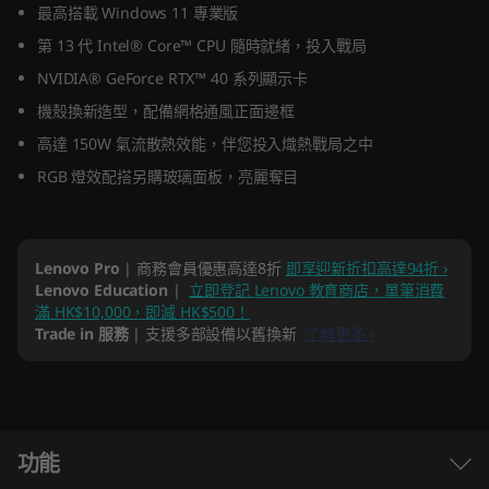
最高搭載 Windows 11 專業版
e
第 13 代 Intel® Core™ CPU 隨時就緒，投入戰局
l
NVIDIA® GeForce RTX™ 40 系列顯示卡
機殼換新造型，配備網格通風正面邊框
)
高達 150W 氣流散熱效能，伴您投入熾熱戰局之中
RGB 燈效配搭另購玻璃面板，亮麗奪目
Lenovo Pro
| 商務會員優惠高達8折
即享迎新折扣高達94折 ›
Lenovo Education
|
立即登記 Lenovo 教育商店，單筆消費
滿 HK$10,000，即減 HK$500！
Trade in 服務
| 支援多部設備以舊換新
了解更多 ›
功能