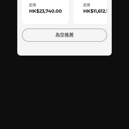
起價
起價
HK$23,740.00
HK$11,612.17
為您推薦
電競與多工處理潛能全然釋放
Legion Tower 5i Gen 8 配備極速 DDR5 記憶體，
即使遊戲動態急促，依然毫無延誤，亦適合多工處
理，可讓您一邊「打機」，一邊串流直播、錄影或
播放音樂。無論您一舉訂購最高 32GB RAM 型
號，還是善用裝置上的四個插槽逐步升級，系統注
定歷久雋永！