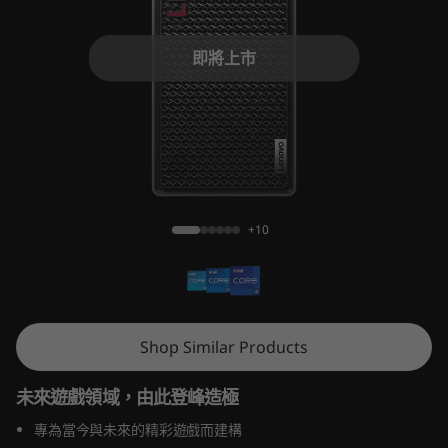
r
5
即將上市
i
G
e
Legion Tower 5i (26L, Gen 8)
n
+10
8
(
I
Shop Similar Products
n
未來遊戲領域，由此登峰造極
t
專為當今與未來的精彩遊戲而建構