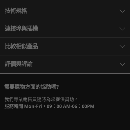
技術規格
第 13 代 Intel Core 處理器—超越固有效能！
Intel's hybrid architecture paired with industry
連接埠與插槽
leading features delivers the ultimate gaming
處理器
experience. Stream, create and compete at
®
最高搭載第 13 代 Intel
Core™ i9-13900F 處理器
比較相似產品
th
®
high levels – 13
Gen Intel
Core™
processors push your gameplay beyond
作業系統
performance, giving you the power to do it all.
3 Similiar products selected
評價與評論
最高搭載 Windows 11 專業版
What specs do you want to compare?
顯示卡
需要購物方面的協助嗎?
®
最高搭載 NVIDIA
GeForce RTX™ 4070 Ti; 12GB
處理器
作業系統
記憶體
儲存裝置
Deselec
我們專業銷售員隨時為您提供幫助。
記憶體
服務時間
Mon-Fri，09：00 AM-06：00PM
最高搭載 32GB (2 x 16GB) 5600MHz DDR5
目前正在瀏覽
1
-
2 個 USB-A 3.2 Gen 1
Legion Tower
Legion Tower
Legion 
儲存裝置
5i (26L, Gen 8)
7i (34L, Gen
5a (30L,