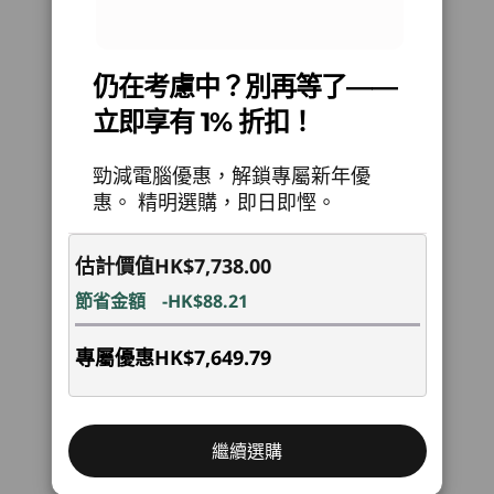
無線
Explore All Desktops
WiFi 6 (2 x 2 802.11 ax)
®
Bluetooth
5.2 複合卡
仍在考慮中？別再等了——
Specifications may vary depending upon region / model.
立即享有 1% 折扣！
勁減電腦優惠，解鎖專屬新年優
設計
惠。 精明選購，即日即慳。
顯示器
估計價值
HK$7,738.00
溝通昇華，倍感清晰
27 吋全高清 (1920 x 1080) IPS 觸控屏幕 (另購) 顯示器；
16:9 長寬比；300 nit
節省金額
-HK$88.21
Lenovo Smart Meeting 送上清晰視像通話畫質與
改良音色；500 萬像素網絡攝影機由 AI 演算法驅
尺寸 (高 x 寬 x 深)
專屬優惠
HK$7,649.79
動，保證您在屏幕上時刻展現最佳狀態；智能降噪
192 毫米 x 611 毫米 x 471 毫米 / 7.56 吋 x 24.06 吋 x
功能會拾取主喇叭的聲音，同時濾除背景聲響雜
18.54 吋
音，為會議盡掃干擾，讓您專心致志，提高會面生
繼續選購
產力—一切由 IdeaCentre AIO Gen 9 目標為本的
重量
頂尖科技呈獻！
重量由 7.1 公斤 / 15.65 磅起