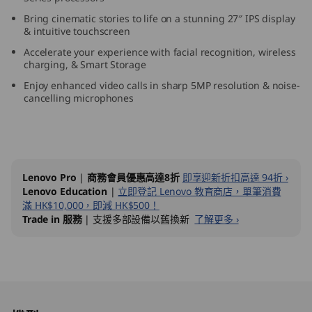
n
Bring cinematic stories to life on a stunning 27″ IPS display
& intuitive touchscreen
9
Accelerate your experience with facial recognition, wireless
charging, & Smart Storage
(
Enjoy enhanced video calls in sharp 5MP resolution & noise-
cancelling microphones
2
7
″
Lenovo Pro
|
商務會員優惠高達8折
即享迎新折扣高達 94折 ›
Lenovo Education
|
立即登記 Lenovo 教育商店，單筆消費
A
滿 HK$10,000，即減 HK$500！
Trade in 服務
| 支援多部設備以舊換新
了解更多 ›
M
D
)
Original Price 7738.00 HKD Discounted Price