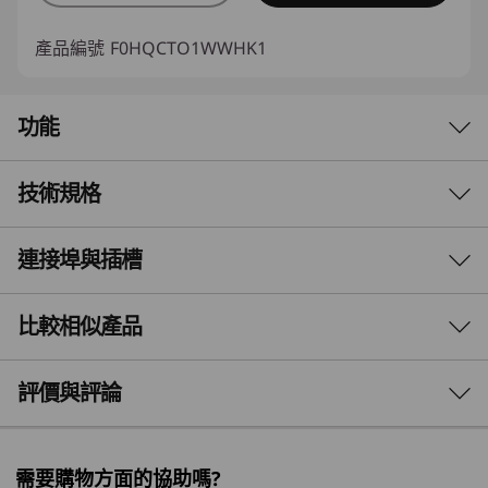
產品編號
F0HQCTO1WWHK1
功能
技術規格
連接埠與插槽
效能
處理器
比較相似產品
最高搭載 AMD Ryzen™ 7 7735HS 處理器
3 Similiar products selected
評價與評論
作業系統
最高搭載 Windows 11 專業版
What specs do you want to compare?
顯示卡
需要購物方面的協助嗎?