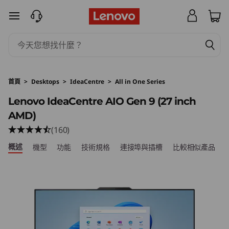
L
跳至主要內容
e
n
o
首頁
>
Desktops
>
IdeaCentre
>
All in One Series
v
Lenovo IdeaCentre AIO Gen 9 (27 inch
AMD)
o
(160)
I
概述
機型
功能
技術規格
連接埠與插槽
比較相似產品
d
e
a