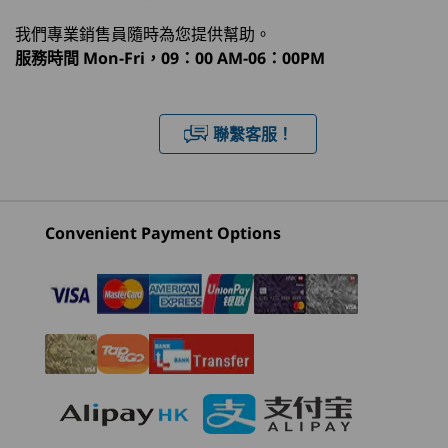
處理器
作業系統
記憶體
儲存裝置
顯示器
最高搭載 AMD Radeon™ 680M 整合式顯示卡
效能頂尖，運作無聲
我們專業銷售員隨時為您提供幫助。
服務時間
Mon-Fri，09：00 AM-06：00PM
記憶體
舉凡工作、玩樂以至編輯，您再也不受干擾—
1
-
USB-C 3.2 Gen 2
AMD Ryzen™ 7 7000 系列處理器可輕鬆支援最常
目前正在瀏覽
最高搭載 2x 16GB DDR5
用程式，登頂效率顛峰；海量記憶體加強多工處理
Lenovo
IdeaCentre
Lenovo
聯繫客服！
2
-
耳機及咪高峰複合埠
儲存裝置
威力；而 IdeaCentre AIO Gen 9 通過低噪音認
IdeaCentre
AIO 24 Intel
IdeaCen
證，運作安靜低調，伴您靜心完成任務，工作或學
AIO Gen 9 (27
Gen 9
AIO Gen 
最高搭載 1TB M.2 PCIe SSD
inch AMD)
習進度盡在掌握，可心無旁騖地追求出色成果。
inch AM
3
-
HDMI 輸入埠
電源供應
(160)
(221)
Convenient Payment Options
90W / 135W
4
-
電源 DC 輸入埠
勇往直前，體驗非凡
音效
®
2 個 3W Harman
立體聲喇叭
即管沉醉於影院級璀璨畫面之中，雙眼再也不感疲
5
-
USB-A 2.0
勞！IdeaCentre AIO Gen 9 開闢嶄新觀影領域，
鏡頭
27 吋 IPS 顯示器寬廣偌大，絢麗明亮，調色板的
起價
起價
起價
6
-
Ethernet (RJ45)
500 萬像素 / 500 萬像素 + 紅外線鏡頭
色彩數之不盡，任您使用與欣賞。而且，裝置另通
HK$7,649.79
HK$6,377.10
HK$7,5
過低藍光認證，為雙眼盡掃困澀；再加上
Specifications may vary depending upon region / model.
®
Harman
喇叭悠揚渾厚的音色，您恰如手握黃金