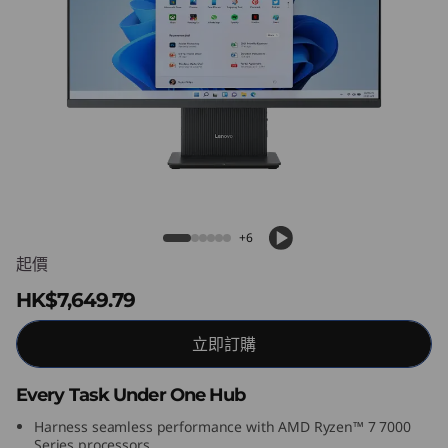
C
e
n
t
r
Lenovo IdeaCentre AIO Gen 9 (27 inch
AMD)
e
+6
A
起價
I
HK$7,649.79
O
立即訂購
G
Every Task Under One Hub
e
Harness seamless performance with AMD Ryzen™ 7 7000
Series processors