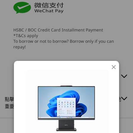
7
-
USB-A 2.0
處理器
處理器
處理器
入場券，無雙視聽旅程就此開展！
Up to AMD
Up to Intel®
Up to AMD
Ryzen™ 7 7735HS
Core™ i7-13620H
Ryzen™ 7 
連線功能
8
-
USB-A 3.2 Gen 2
HSBC / BOC Credit Card Installment Payment
連接埠 / 插槽
作業系統
作業系統
作業系統
*T&Cs apply
Up to Windows 11
Up to Windows 11
Up to Win
電源 DC 輸入埠
9
-
HDMI 輸出埠 2.1
To borrow or not to borrow? Borrow only if you can
Pro
Pro
Pro
repay!
Ethernet (RJ45)
2 個 USB-A 2.0
記憶體
記憶體
記憶體
10
-
鏡頭蓋
USB-A 3.2 Gen 2*
Up to 2x 16GB
Up to 32 GB 2 x
Up to 32G
HDMI 輸出埠 2.1
DDR5
DDR5
HDMI 輸入埠
11
-
電源按鈕
耳機及咪高峰複合埠
儲存裝置
儲存裝置
儲存裝置
USB-C 3.2 Gen 2*
Up to 1TB M.2
Up to 1 TB M.2
Up to 2TB
PCIe SSD
PCIe SSD
點擊此處了解有關Lenovo.com定價﹑限制﹑保修及其他
重要資訊
購物
購
* USB 3.2 Gen 2 連接埠的實際傳輸速度有所不同，取決於多項因素，包括主機及周邊裝置的
處理效能、檔案屬性、與系統配置相關的其他因素、以及作業環境，並將低於 20 Gbit/s。
回到頂部