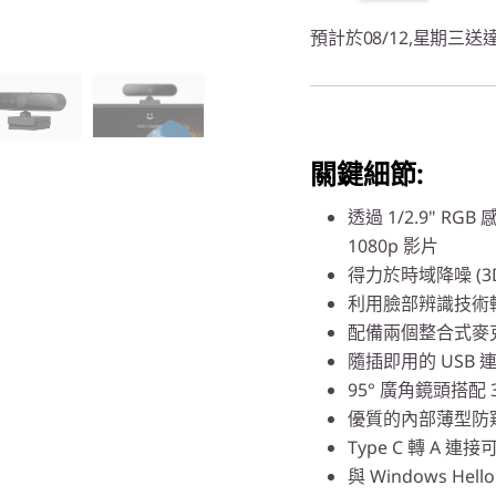
預計於08/12,星期三送
關鍵細節:
透過 1/2.9" R
1080p 影片
得力於時域降噪 (3
利用臉部辨識技術
配備兩個整合式麥
隨插即用的 USB
95° 廣角鏡頭搭配
優質的內部薄型防
Type C 轉 A 
與 Windows Hello