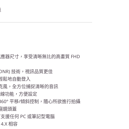
達
GB 感應器尺寸，享受清晰無比的高畫質 FHD
DNR) 技術，視訊品質更佳
輕鬆地自動登入
克風，全方位捕捉清晰的音訊
 連線功能，方便設定
 360° 平移/傾斜控制，隨心所欲進行拍攝
窺鏡頭蓋
連接可支援任何 PC 或筆記型電腦
 4.X 相容