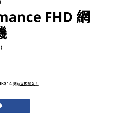
o
rmance FHD 網
機
)
HK$14
獎勵
立即加入！
車