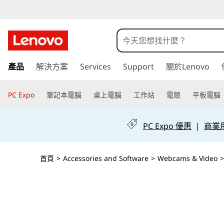
跳
產品
解決方案
Services
Support
關於Lenovo
至
主
要
PC Expo
筆記本電腦
桌上電腦
工作站
電競
平板電腦
內
容
PC Expo 優惠
|
商業用 
首頁
>
Accessories and Software
>
Webcams & Video