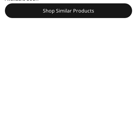
Shop Similar Products
技術規格
Content Unavailable
Width
評論
258 mm
認證 / 註冊