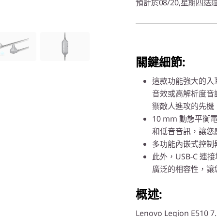
預計於08/20,星期四送
關鍵細節:
這款功能強大的入耳
音效或高解析度音
禦敵人進攻的先機
10 mm 動態平
和低音音訊，讓您
多功能內嵌式控制器
此外，USB-C 
廣泛的相容性，讓
概述:
Lenovo Legion E