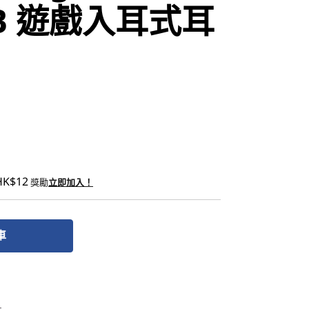
RGB 遊戲入耳式耳
HK$12
獎勵
立即加入！
車