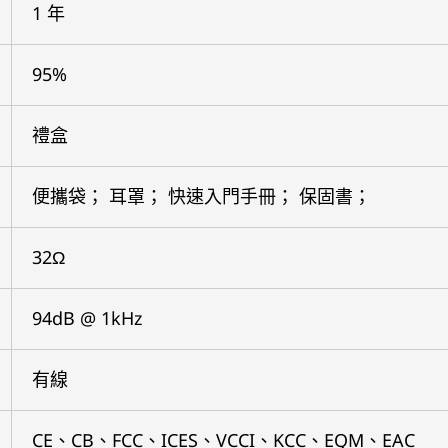
1 年
95%
禮盒
便攜袋； 耳罩； 快速入門手冊； 保固書；
32Ω
94dB @ 1kHz
有線
CE、CB、FCC、ICES、VCCI、KCC、EQM、EAC