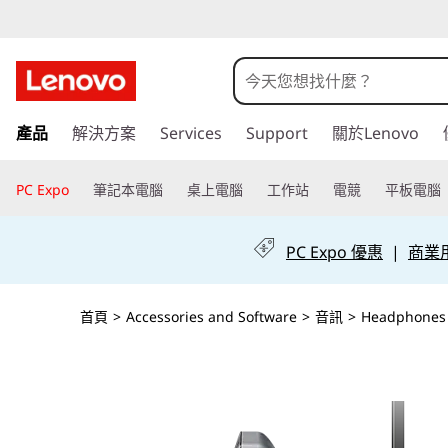
跳
產品
解決方案
Services
Support
關於Lenovo
至
主
要
PC Expo
筆記本電腦
桌上電腦
工作站
電競
平板電腦
內
容
PC Expo 優惠
|
商業用 
首頁
>
Accessories and Software
>
音訊
>
Headphones