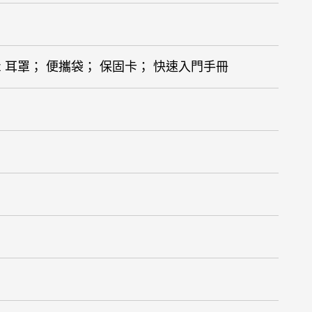
機； 3 x 耳罩； 便攜袋； 保固卡； 快速入門手冊