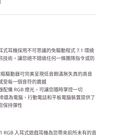
達
式耳機採用不可思議的免驅動程式 7.1 環繞
訊技術，讓您絕不錯過任何一條團隊指令或防
衡電樞驅動器可完美呈現低音飽滿無失真的高音
感受每一個音符的震撼
配備 RGB 燈光，可讓您隨時掌控一切
連接埠還為電腦、行動電話和平板電腦裝置提供了
您保持彈性
510 7.1 RGB 入耳式遊戲耳機為您帶來前所未有的音