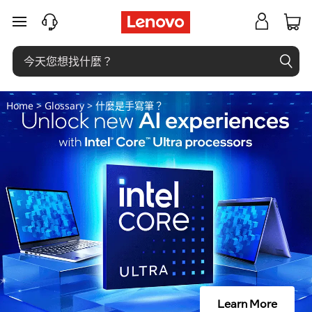
什
跳至主要內容
麼
是
手
Home
>
Glossary
> 什麼是手寫筆？
寫
筆
？
Learn More