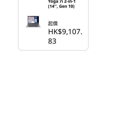
Yoga 7i 2-in-1
(14'', Gen 10)
起價
HK$9,107.
83