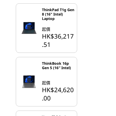
ThinkPad T1g Gen
8 (16" Intel)
Laptop
起價
HK$36,217
.51
ThinkBook 16p
Gen 5 (16″ Intel)
起價
HK$24,620
.00