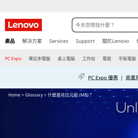
什
麼
是
跳
產品
解決方案
Services
Support
關於Lenovo
至
兆
主
要
PC Expo
筆記本電腦
桌上電腦
工作站
電競
平板電腦
位
內
容
元
PC Expo 優惠
|
商業用 
組
Home
>
Glossary
> 什麼是兆位元組 (MB)？
(
M
B