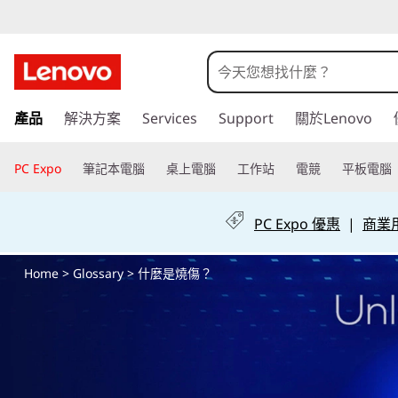
什
麼
是
跳
產品
解決方案
Services
Support
關於Lenovo
至
燒
主
要
PC Expo
筆記本電腦
桌上電腦
工作站
電競
平板電腦
傷
內
容
？
PC Expo 優惠
|
商業用 
Home
>
Glossary
> 什麼是燒傷？