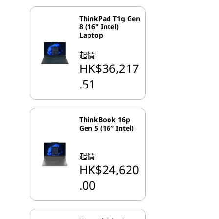
ThinkPad T1g Gen
8 (16" Intel)
Laptop
起價
HK$36,217
.51
ThinkBook 16p
Gen 5 (16″ Intel)
起價
HK$24,620
.00