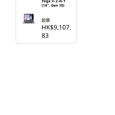
Yoga 7i 2-in-1
(14'', Gen 10)
起價
HK$9,107.
83