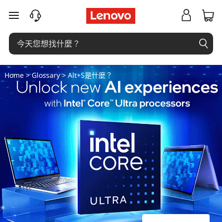
A
跳至主要內容
l
t
+
Home
>
Glossary
> Alt+S是什麼？
S
是
什
麼
？