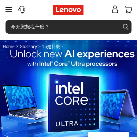
1
跳至主要內容
u
是
什
Home
>
Glossary
> 1u是什麼？
麼
？