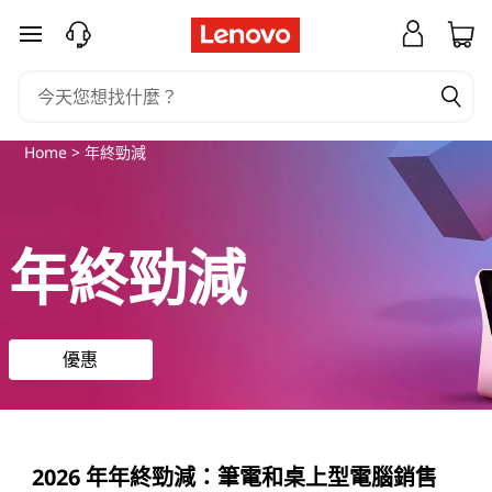
L
跳至主要內容
e
n
o
Home
> 年終勁減
v
年終勁減
o
年
終
優惠
促
銷
2026 年年終勁減：筆電和桌上型電腦銷售