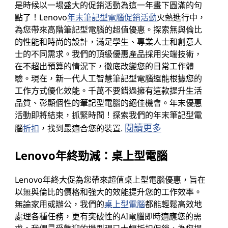
是時候以一場盛大的促銷活動為這一年畫下圓滿的句
點了！Lenovo
年末
筆記型
電腦促銷活動
火熱進行中，
為您帶來高階筆記型電腦的超值優惠。探索無與倫比
的性能和時尚的設計，滿足學生、專業人士和創意人
士的不同需求。我們的頂級優惠產品採用尖端技術，
在不超出預算的情況下，徹底改變您的日常工作體
驗。現在，新一代人工智慧筆記型電腦還能根據您的
工作方式優化效能。千萬不要錯過擁有這款提升生活
品質、彰顯個性的筆記型電腦的絕佳機會。年末優惠
活動即將結束，抓緊時間！探索我們的年末筆記型電
閱讀更多
腦
折扣
，找到最適合您的裝置.
Lenovo年終勁減：桌上型電腦
Lenovo年終大促為您帶來超值桌上型電腦優惠，旨在
以無與倫比的價格和強大的效能提升您的工作效率。
無論家用或辦公，我們的
桌上型電腦
都能輕鬆高效地
處理各種任務，更有突破性的AI電腦即時適應您的需