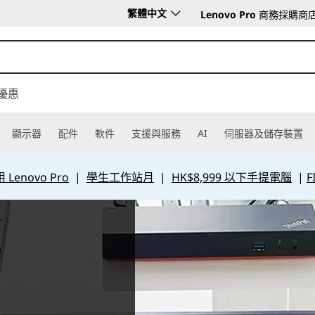
繁體中文
Lenovo Pro
商務採購商
優惠
顯示器
配件
軟件
支援與服務
AI
伺服器及儲存裝置
Lenovo Pro
|
學生工作站月
|
HK$8,999 以下手提電腦
|
F