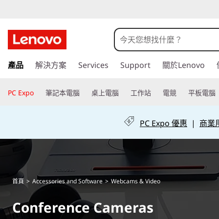
C
o
n
跳
產品
解決方案
Services
Support
關於Lenovo
至
f
主
e
要
PC Expo
筆記本電腦
桌上電腦
工作站
電競
平板電腦
內
r
容
PC Expo 優惠
|
商業用 
e
n
c
首頁
>
Accessories and Software
>
Webcams & Video
e
Conference Cameras