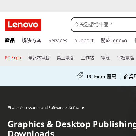
G
r
a
跳
產品
解決方案
Services
Support
關於Lenovo
至
p
主
h
要
PC Expo
筆記本電腦
桌上電腦
工作站
電競
平板電腦
內
i
容
PC Expo 優惠
|
商業用 
c
s
&
首頁
>
Accessories and Software
>
Software
D
Graphics & Desktop Publishing
Downloads