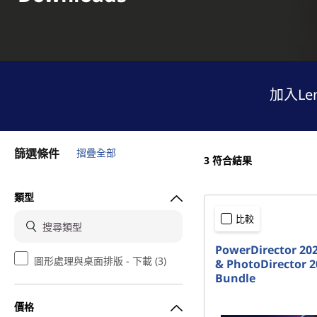
e
s
k
t
加入Le
o
p
篩選條件
摺疊全部
3
符合結果
P
類型
u
比較
b
PowerDirector 20
圖形處理與桌面排版 - 下載 (3)
& PhotoDirector 2
l
Bundle
i
價格