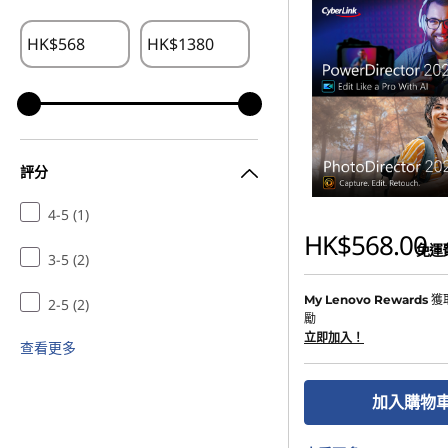
s
HK$
HK$
h
i
n
評分
g
4-5 (1)
-
HK$568.00
免運
3-5 (2)
D
獲
My Lenovo Rewards
2-5 (2)
o
勵
立即加入！
查看更多
w
加入購物
n