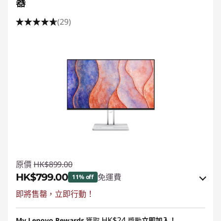
器
(29)
原價
HK$899.00
HK$799.00
免運費
11% off
即將售罄，立即行動！
eCoupon Savings :
-HK$100.00
使用優惠券 :
PCEXPO
HK$24
My Lenovo Rewards
獲取
獎勵
立即加入！