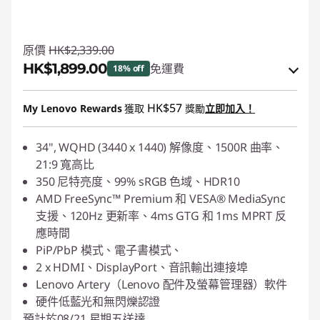
原價
HK$2,339.00
HK$1,899.00
免運費
18% off
eCoupon Savings :
-HK$440.00
HK$57
My Lenovo Rewards
獲取
獎勵
立即加入！
使用優惠券 :
PCEXPO
34", WQHD (3440 x 1440) 解像度、1500R 曲率、
21:9 寬高比
350 尼特亮度、99% sRGB 色域、HDR10
AMD FreeSync™ Premium 和 VESA® MediaSync
支援、120Hz 更新率、4ms GTG 和 1ms MPRT 反
應時間
PiP/PbP 模式、電子書模式、
2 x HDMI、DisplayPort、音訊輸出連接埠
Lenovo Artery（Lenovo 配件及螢幕管理器）軟件
硬件低藍光和無閃爍認證
預計於08/21,星期五送達