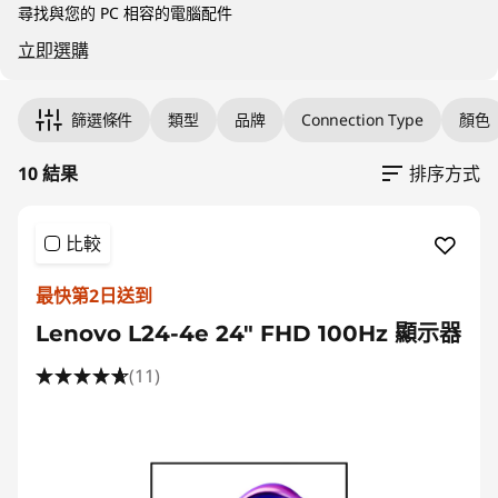
尋找與您的 PC 相容的電腦配件
立即選購
Original Price 750.00 HKD Discounted Price 
Original Price 699.00 HKD Discounted Price 
Original Price 1699.00 HKD Discounted Price 
Original Price 939.00 HKD Discounted Price 
Original Price 1799.00 HKD Discounted Price 
Original Price 899.00 HKD Discounted Price 
Original Price 1378.00 HKD Discounted Price 
Original Price 1399.00 HKD Discounted Price 
Original Price 2339.00 HKD Discounted Price
Original Price 10999.00 HKD Discounted Pric
篩選條件
類型
品牌
Connection Type
顏色
10 結果
排序方式
比較
最快第2日送到
Lenovo L24-4e 24" FHD 100Hz 顯示器
(11)