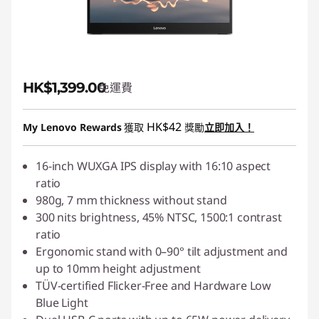
HK$1,399.00
免運費
HK$42
My Lenovo Rewards
獲取
獎勵
立即加入！
16-inch WUXGA IPS display with 16:10 aspect
ratio
980g, 7 mm thickness without stand
300 nits brightness, 45% NTSC, 1500:1 contrast
ratio
Ergonomic stand with 0–90° tilt adjustment and
up to 10mm height adjustment
TÜV-certified Flicker-Free and Hardware Low
Blue Light