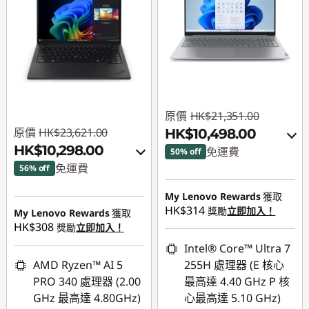
原價
HK$21,351.00
原價
HK$23,621.00
HK$10,498.00
HK$10,298.00
免運費
50% off
免運費
56% off
即省 :
-HK$10,421.00
即省 :
-HK$12,140.00
My Lenovo Rewards
獲取
或者
HK$314
獎勵
立即加入！
My Lenovo Rewards
獲取
或者
eCoupon Savings :
-
HK$308
獎勵
立即加入！
eCoupon Savings :
-
HK$10,853.00
Intel® Core™ Ultra 7
HK$13,323.00
AMD Ryzen™ AI 5
255H 處理器 (E 核心
*Savings cannot be
PRO 340 處理器 (2.00
最高達 4.40 GHz P 核
*Savings cannot be
combined
GHz 最高達 4.80GHz)
心最高達 5.10 GHz)
combined