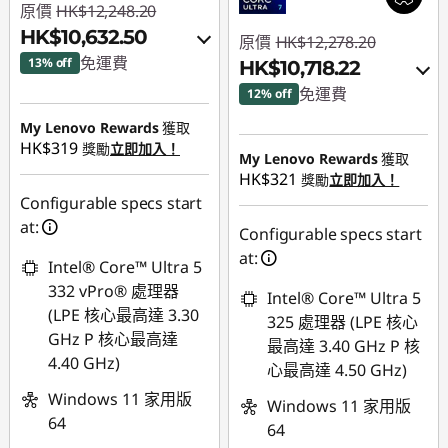
原價
HK$12,248.20
HK$10,632.50
原價
HK$12,278.20
免運費
13% off
HK$10,718.22
免運費
12% off
即省 :
-HK$838.29
My Lenovo Rewards
獲取
即省 :
-HK$777.06
或者
HK$319
獎勵
立即加入！
My Lenovo Rewards
獲取
或者
eCoupon Savings :
-
HK$321
獎勵
立即加入！
HK$1,615.70
eCoupon Savings :
-
Configurable specs start
HK$1,559.98
at:
*Savings cannot be
Configurable specs start
combined
at:
*Savings cannot be
Intel® Core™ Ultra 5
combined
332 vPro® 處理器
Intel® Core™ Ultra 5
使用優惠券 :
(LPE 核心最高達 3.30
325 處理器 (LPE 核心
THINKAUG
使用優惠券 :
GHz P 核心最高達
最高達 3.40 GHz P 核
THINKAUG
4.40 GHz)
心最高達 4.50 GHz)
Windows 11 家用版
Windows 11 家用版
64
64