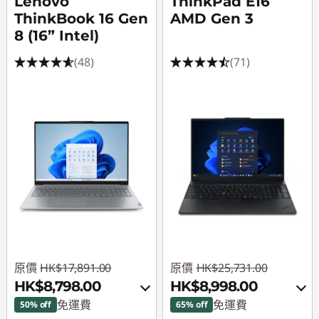
Lenovo
ThinkPad E16
ThinkBook 16 Gen
AMD Gen 3
8 (16” Intel)
(48)
(71)
原價
HK$17,891.00
原價
HK$25,731.00
HK$8,798.00
HK$8,998.00
免運費
免運費
50% off
65% off