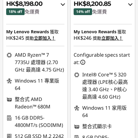
HK$8,198.00
HK$8,200.85
免運費
免運費
18% off
14% off
即省 :
-HK$1,428.00
即省 :
-HK$728.32
My Lenovo Rewards
獲取
My Lenovo Rewards
獲取
或者
或者
HK$245
HK$246
獎勵
立即加入！
獎勵
立即加入！
eCoupon Savings :
-
eCoupon Savings :
-
HK$1,903.00
HK$1,359.15
AMD Ryzen™ 7
Configurable specs start
7735U 處理器 (2.70
at:
*Savings cannot be
*Savings cannot be
GHz 最高達 4.75 GHz)
combined
combined
Intel® Core™ 5 320
Windows 11 專業版
處理器 (LPE核心最高
使用優惠券 :
使用優惠券 :
64
達 3.40 GHz、P核心
FLASHSALE02
THINKAUG
最高達 4.60 GHz)
整合式 AMD
Radeon™ 680M
Windows 11 家用版
eCoupon limited to
64
3 units
16 GB DDR5-
4800MT/s (SODIMM)
整合式顯示卡
512 GB SSD M.2 2242
8 GB DDR5-