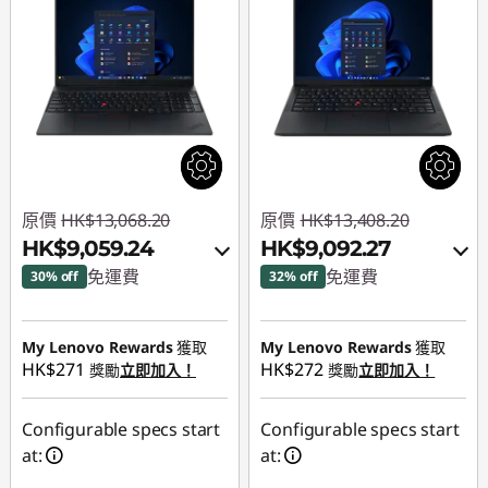
原價
HK$13,068.20
原價
HK$13,408.20
HK$9,059.24
HK$9,092.27
免運費
免運費
30% off
32% off
即省 :
-HK$3,353.75
即省 :
-HK$3,658.37
My Lenovo Rewards
獲取
My Lenovo Rewards
獲取
或者
或者
HK$271
HK$272
獎勵
立即加入！
獎勵
立即加入！
eCoupon Savings :
-
eCoupon Savings :
-
HK$4,008.96
HK$4,315.93
Configurable specs start
Configurable specs start
at:
at:
*Savings cannot be
*Savings cannot be
combined
combined