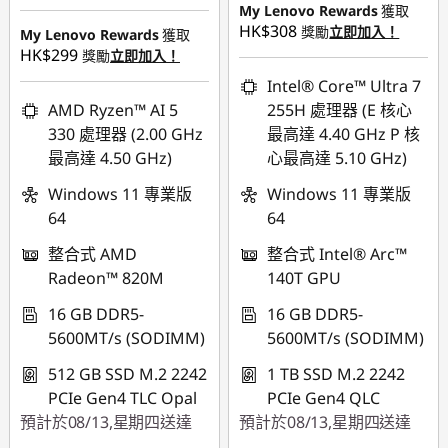
即省 :
-HK$1,945.00
My Lenovo Rewards
獲取
或者
HK$308
獎勵
立即加入！
My Lenovo Rewards
獲取
或者
eCoupon Savings :
-
HK$299
獎勵
立即加入！
eCoupon Savings :
-
HK$9,733.00
Intel® Core™ Ultra 7
HK$3,613.00
AMD Ryzen™ AI 5
255H 處理器 (E 核心
*Savings cannot be
330 處理器 (2.00 GHz
最高達 4.40 GHz P 核
*Savings cannot be
combined
最高達 4.50 GHz)
心最高達 5.10 GHz)
combined
使用優惠券 :
Windows 11 專業版
Windows 11 專業版
使用優惠券 :
FLASHSALE10
64
64
FLASHSALE23
整合式 AMD
整合式 Intel® Arc™
eCoupon limited to
Radeon™ 820M
140T GPU
eCoupon limited to
3 units
3 units
16 GB DDR5-
16 GB DDR5-
5600MT/s (SODIMM)
5600MT/s (SODIMM)
512 GB SSD M.2 2242
1 TB SSD M.2 2242
PCIe Gen4 TLC Opal
PCIe Gen4 QLC
預計於08/13,星期四送達
預計於08/13,星期四送達