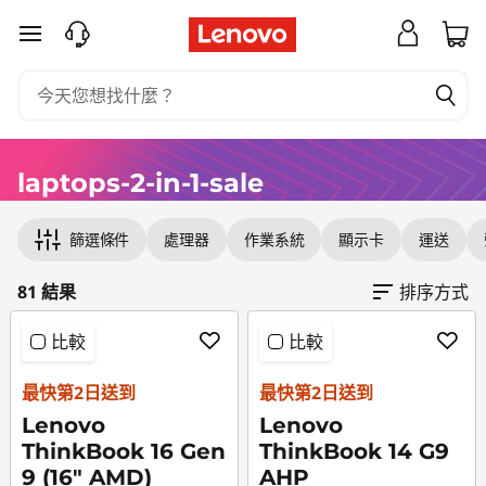
跳至主要內容
laptops-2-in-1-sale
Original Price 15771.00 HKD Discounted Price
Original Price 16271.00 HKD Discounted Price
Original Price 16501.00 HKD Discounted Price
Original Price 9340.00 HKD Discounted Price
Original Price 10101.00 HKD Discounted Price
Original Price 9560.00 HKD Discounted Price
Original Price 16081.00 HKD Discounted Pric
Original Price 17171.00 HKD Discounted Price
Original Price 21731.00 HKD Discounted Price
Original Price 25421.00 HKD Discounted Pric
Original Price 17891.00 HKD Discounted Price
Original Price 25731.00 HKD Discounted Pric
Original Price 13068.20 HKD Discounted Pric
Original Price 13408.20 HKD Discounted Pric
Original Price 13691.00 HKD Discounted Price
Original Price 23061.00 HKD Discounted Pric
Original Price 13611.00 HKD Discounted Price
Original Price 20031.00 HKD Discounted Pric
Original Price 23621.00 HKD Discounted Price
Original Price 21351.00 HKD Discounted Price
Original Price 12248.20 HKD Discounted Price
Original Price 12278.20 HKD Discounted Price
Original Price 18590.00 HKD Discounted Pric
Original Price 12818.20 HKD Discounted Price 
Original Price 16410.00 HKD Discounted Price
Original Price 12808.20 HKD Discounted Price
Original Price 15208.20 HKD Discounted Price
篩選條件
處理器
作業系統
顯示卡
運送
81 結果
排序方式
比較
比較
最快第2日送到
最快第2日送到
Lenovo
Lenovo
ThinkBook 16 Gen
ThinkBook 14 G9
9 (16" AMD)
AHP