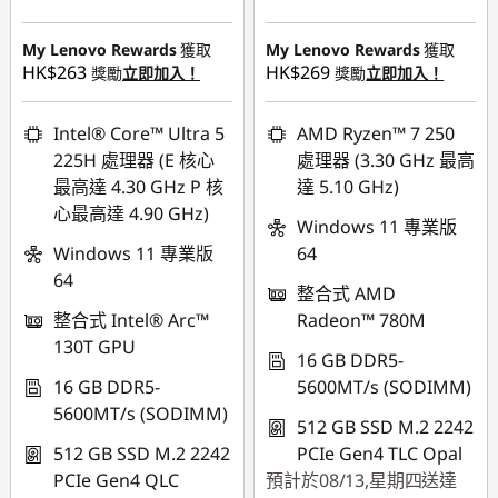
即省 :
-HK$8,731.00
即省 :
-HK$16,331.00
My Lenovo Rewards
獲取
My Lenovo Rewards
獲取
或者
或者
HK$263
HK$269
獎勵
立即加入！
獎勵
立即加入！
eCoupon Savings :
-
eCoupon Savings :
-
HK$9,093.00
HK$16,733.00
Intel® Core™ Ultra 5
AMD Ryzen™ 7 250
225H 處理器 (E 核心
處理器 (3.30 GHz 最高
*Savings cannot be
*Savings cannot be
最高達 4.30 GHz P 核
達 5.10 GHz)
combined
combined
心最高達 4.90 GHz)
Windows 11 專業版
使用優惠券 :
使用優惠券 :
Windows 11 專業版
64
FLASHSALE14
FLASHSALE16
64
整合式 AMD
整合式 Intel® Arc™
Radeon™ 780M
eCoupon limited to
eCoupon limited to
130T GPU
3 units
3 units
16 GB DDR5-
16 GB DDR5-
5600MT/s (SODIMM)
5600MT/s (SODIMM)
512 GB SSD M.2 2242
512 GB SSD M.2 2242
PCIe Gen4 TLC Opal
PCIe Gen4 QLC
預計於08/13,星期四送達