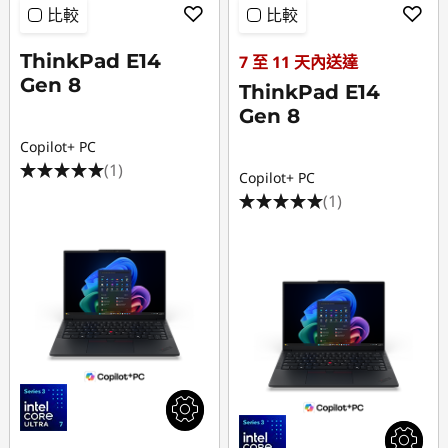
比較
比較
ThinkPad E14
7 至 11 天內送達
Gen 8
ThinkPad E14
Gen 8
Copilot+ PC
(1)
Copilot+ PC
(1)