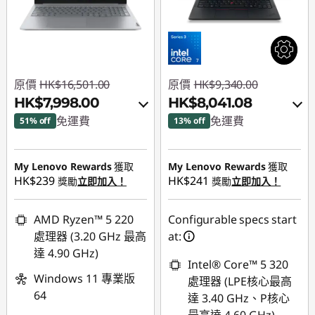
原價
HK$16,501.00
原價
HK$9,340.00
HK$7,998.00
HK$8,041.08
免運費
免運費
51% off
13% off
即省 :
-HK$7,866.00
即省 :
-HK$680.74
My Lenovo Rewards
獲取
My Lenovo Rewards
獲取
或者
或者
HK$239
HK$241
獎勵
立即加入！
獎勵
立即加入！
eCoupon Savings :
-
eCoupon Savings :
-
HK$8,503.00
HK$1,298.92
AMD Ryzen™ 5 220
Configurable specs start
處理器 (3.20 GHz 最高
at:
*Savings cannot be
*Savings cannot be
達 4.90 GHz)
combined
combined
Intel® Core™ 5 320
Windows 11 專業版
處理器 (LPE核心最高
使用優惠券 :
使用優惠券 :
64
達 3.40 GHz、P核心
FLASHSALE21
THINKAUG