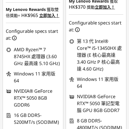
My Lenovo Rewards
獲取
HK$370
獎勵
立即加入！
My Lenovo Rewards
獲取雙
HK$965
倍獎勵=
立即加入！
Configurable specs start
at:
Configurable specs start
at:
第 13 代 Intel®
Core™ i5-13450HX 處
AMD Ryzen™ 7
理器 (E 核心最高達
8745HX 處理器 (3.60
3.40 GHz P 核心最高
GHz 最高達 5.10 GHz)
達 4.60 GHz)
Windows 11 家用版
Windows 11 家用版
64
64
NVIDIA® GeForce
NVIDIA® GeForce
RTX™ 5050 8GB
RTX™ 5050 筆記型電
GDDR6
腦 GPU 8GB GDDR7
16 GB DDR5-
8 GB DDR5-
5200MT/s (SODIMM)
4800MT/s (SODIMM)