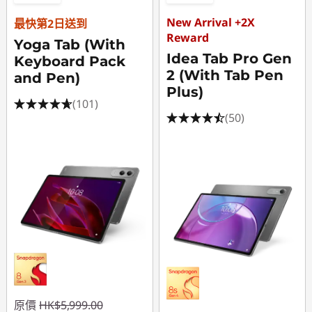
New Arrival +2X
最快第2日送到
Reward
Yoga Tab (With
Idea Tab Pro Gen
Keyboard Pack
2 (With Tab Pen
and Pen)
Plus)
(101)
(50)
原價
HK$5,999.00