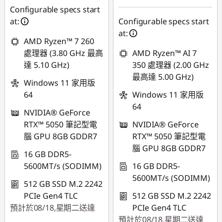
Configurable specs start
at:
Configurable specs start
at:
AMD Ryzen™ 7 260
處理器 (3.80 GHz 最高
AMD Ryzen™ AI 7
達 5.10 GHz)
350 處理器 (2.00 GHz
最高達 5.00 GHz)
Windows 11 家用版
64
Windows 11 家用版
64
NVIDIA® GeForce
RTX™ 5050 筆記型電
NVIDIA® GeForce
腦 GPU 8GB GDDR7
RTX™ 5050 筆記型電
腦 GPU 8GB GDDR7
16 GB DDR5-
5600MT/s (SODIMM)
16 GB DDR5-
5600MT/s (SODIMM)
512 GB SSD M.2 2242
PCIe Gen4 TLC
512 GB SSD M.2 2242
預計於08/18,星期二送達
PCIe Gen4 TLC
預計於08/18,星期二送達