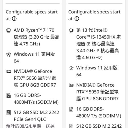
Configurable specs start
Configurable specs start
at:
at:
AMD Ryzen™ 7 170
第 13 代 Intel®
處理器 (3.20 GHz 最高
Core™ i5-13450HX 處
達 4.75 GHz)
理器 (E 核心最高達
3.40 GHz P 核心最高
Windows 11 家用版
達 4.60 GHz)
64
Windows 11 家用版
NVIDIA® GeForce
64
RTX™ 5050 筆記型電
腦 GPU 8GB GDDR7
NVIDIA® GeForce
RTX™ 5050 筆記型電
16 GB DDR5-
腦 GPU 8GB GDDR7
4800MT/s (SODIMM)
16 GB DDR5-
512 GB SSD M.2 2242
4800MT/s (SODIMM)
PCIe Gen4 QLC
預計於08/24,星期一送達
512 GB SSD M.2 2242