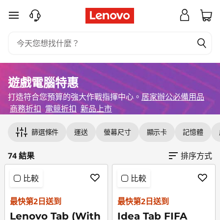
我
跳至主要內容
們
最
優
遊戲電腦特惠
打造符合您預算的強大作戰指揮中心。
居家辦公必備用品
惠
商務折扣
電競折扣
新品上市
Original Price 1998.00 HKD Discounted Price 
Original Price 2999.00 HKD Discounted Price
Original Price 3599.00 HKD Discounted Price
Original Price 5198.00 HKD Discounted Price
Original Price 5999.00 HKD Discounted Price
Original Price 5899.00 HKD Discounted Price
Original Price 13370.00 HKD Discounted Price
Original Price 13610.00 HKD Discounted Price
Original Price 15100.00 HKD Discounted Price
Original Price 14290.00 HKD Discounted Price
Original Price 12981.00 HKD Discounted Price
Original Price 11480.70 HKD Discounted Price
Original Price 13862.70 HKD Discounted Price
Original Price 17502.00 HKD Discounted Price 
Original Price 16300.00 HKD Discounted Price
Original Price 13631.00 HKD Discounted Price 1
Original Price 13731.00 HKD Discounted Price
Original Price 12350.70 HKD Discounted Price
Original Price 19262.00 HKD Discounted Price 
Original Price 15550.70 HKD Discounted Price
Original Price 17820.05 HKD Discounted Price
Original Price 18400.05 HKD Discounted Price
Original Price 14998.00 HKD Discounted Pric
Original Price 18302.00 HKD Discounted Pric
Original Price 16481.00 HKD Discounted Price
Original Price 14472.70 HKD Discounted Price
Original Price 20226.05 HKD Discounted Price
的
篩選條件
運送
螢幕尺寸
顯示卡
記憶體
遊
74 結果
排序方式
戲
比較
比較
電
最快第2日送到
最快第2日送到
腦
Lenovo Tab (With
Idea Tab FIFA