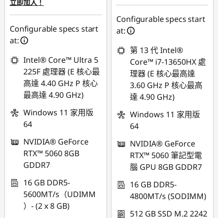
立即加入！
Configurable specs start
Configurable specs start
at:
at:
第 13 代 Intel®
Intel® Core™ Ultra 5
Core™ i7-13650HX 處
225F 處理器 (E 核心最
理器 (E 核心最高達
高達 4.40 GHz P 核心
3.60 GHz P 核心最高
最高達 4.90 GHz)
達 4.90 GHz)
Windows 11 家用版
Windows 11 家用版
64
64
NVIDIA® GeForce
NVIDIA® GeForce
RTX™ 5060 8GB
RTX™ 5060 筆記型電
GDDR7
腦 GPU 8GB GDDR7
16 GB DDR5-
16 GB DDR5-
5600MT/s（UDIMM
4800MT/s (SODIMM)
）- (2 x 8 GB)
512 GB SSD M.2 2242