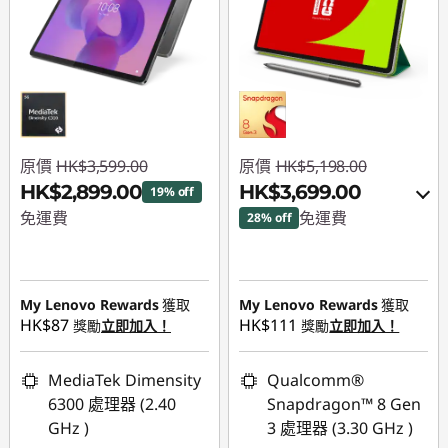
原價
HK$3,599.00
原價
HK$5,198.00
HK$2,899.00
HK$3,699.00
19% off
免運費
免運費
28% off
即省 :
-HK$700.00
即省 :
-HK$1,099.00
或者
My Lenovo Rewards
獲取
My Lenovo Rewards
獲取
HK$87
HK$111
eCoupon Savings :
-
獎勵
立即加入！
獎勵
立即加入！
HK$1,499.00
MediaTek Dimensity
Qualcomm®
*Savings cannot be
6300 處理器 (2.40
Snapdragon™ 8 Gen
combined
GHz )
3 處理器 (3.30 GHz )