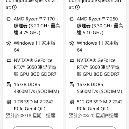
Configurable specs start
Configurable specs start
at:
at:
AMD Ryzen™ 7 170
AMD Ryzen™ 7 250
處理器 (3.20 GHz 最高
處理器 (3.30 GHz 最高
達 4.75 GHz)
達 5.10 GHz)
Windows 11 家用版
Windows 11 家用版
64
64
NVIDIA® GeForce
NVIDIA® GeForce
RTX™ 5050 筆記型電
RTX™ 5060 筆記型電
腦 GPU 8GB GDDR7
腦 GPU 8GB GDDR7
16 GB DDR5-
16 GB DDR5-
4800MT/s (SODIMM)
5600MT/s (SODIMM)
1 TB SSD M.2 2242
512 GB SSD M.2 2242
PCIe Gen4 QLC
PCIe Gen4 QLC
預計於08/18,星期二送達
預計於08/20,星期四送達