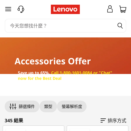
L
跳至主要內容
e
n
o
v
Accessories Offer
o
Save up to 65%.
Call 1-800-1601-0084 or "Chat"
now for the Best Deal
配
件
Original Price 29.00 HKD Discounted Price 29
Original Price 39.00 HKD Discounted Price 39
Original Price 49.00 HKD Discounted Price 4
Original Price 99.00 HKD Discounted Price 4
Original Price 49.00 HKD Discounted Price 4
Original Price 49.00 HKD Discounted Price 4
Original Price 49.00 HKD Discounted Price 4
Original Price 59.00 HKD Discounted Price 59
Original Price 69.00 HKD Discounted Price 6
Original Price 99.00 HKD Discounted Price 6
Original Price 109.00 HKD Discounted Price 6
Original Price 79.00 HKD Discounted Price 79
Original Price 79.00 HKD Discounted Price 79
Original Price 79.00 HKD Discounted Price 79
Original Price 79.00 HKD Discounted Price 79
Original Price 79.00 HKD Discounted Price 79
Original Price 79.00 HKD Discounted Price 79
Original Price 79.00 HKD Discounted Price 79
Original Price 89.00 HKD Discounted Price 8
Original Price 89.00 HKD Discounted Price 8
Original Price 89.00 HKD Discounted Price 8
Original Price 169.00 HKD Discounted Price 9
Original Price 99.00 HKD Discounted Price 9
Original Price 149.00 HKD Discounted Price 9
Original Price 299.00 HKD Discounted Price 
Original Price 149.00 HKD Discounted Price 9
Original Price 149.00 HKD Discounted Price 9
特
篩選條件
類型
螢幕解析度
惠
345 結果
排序方式