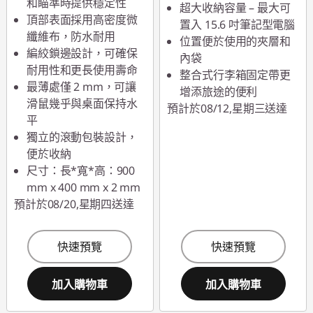
和瞄準時提供穩定性
超大收納容量 – 最大可
頂部表面採用高密度微
置入 15.6 吋筆記型電腦
纖維布，防水耐用
位置便於使用的夾層和
編絞鎖邊設計，可確保
內袋
耐用性和更長使用壽命
整合式行李箱固定帶更
最薄處僅 2 mm，可讓
增添旅途的便利
滑鼠幾乎與桌面保持水
預計於08/12,星期三送達
平
獨立的滾動包裝設計，
便於收納
尺寸：長*寬*高：900
mm x 400 mm x 2 mm
預計於08/20,星期四送達
快速預覽
快速預覽
加入購物車
加入購物車