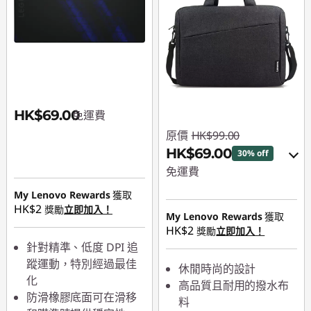
HK$69.00
免運費
原價
HK$99.00
HK$69.00
30% off
免運費
My Lenovo Rewards
獲取
eCoupon Savings :
-
HK$2
獎勵
立即加入！
HK$30.00
My Lenovo Rewards
獲取
HK$2
獎勵
立即加入！
針對精準、低度 DPI 追
使用優惠券 :
PCEXPO
蹤運動，特別經過最佳
休閒時尚的設計
化
高品質且耐用的撥水布
防滑橡膠底面可在滑移
料