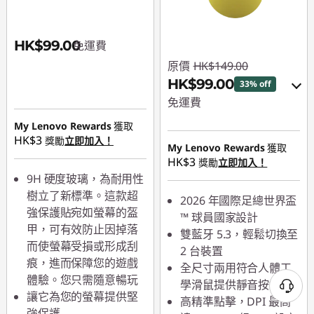
HK$99.00
免運費
原價
HK$149.00
HK$99.00
33% off
免運費
My Lenovo Rewards
獲取
eCoupon Savings :
-
HK$3
獎勵
立即加入！
HK$50.00
My Lenovo Rewards
獲取
HK$3
獎勵
立即加入！
9H 硬度玻璃，為耐用性
使用優惠券 :
PCEXPO
樹立了新標準。這款超
2026 年國際足總世界盃
強保護貼宛如螢幕的盔
™ 球員國家設計
甲，可有效防止因掉落
雙藍牙 5.3，輕鬆切換至
而使螢幕受損或形成刮
2 台裝置
痕，進而保障您的遊戲
全尺寸兩用符合人體工
體驗。您只需隨意暢玩
學滑鼠提供靜音按鍵
讓它為您的螢幕提供堅
高精準點擊，DPI 最高
強保護