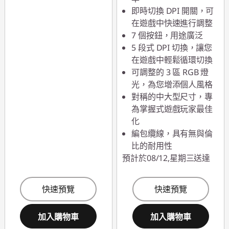
即時切換 DPI 開關，可
在遊戲中快速進行調整
7 個按鈕，用途廣泛
5 段式 DPI 切換，讓您
在遊戲中輕鬆循環切換
可調整的 3 區 RGB 燈
光，為您增添個人風格
對稱的中大型尺寸，專
為掌握式遊戲玩家最佳
化
編包纜線，具有無與倫
比的耐用性
預計於08/12,星期三送達
快速預覽
快速預覽
加入購物車
加入購物車