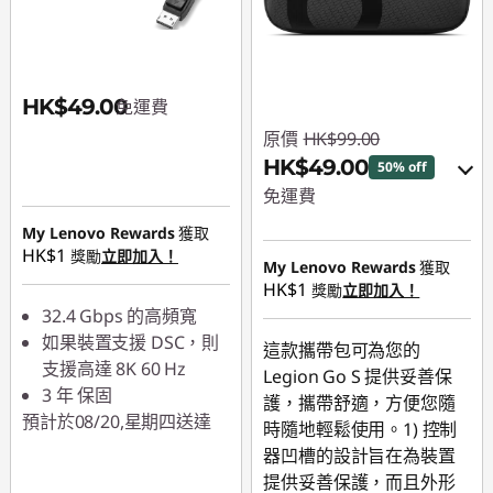
HK$49.00
免運費
原價
HK$99.00
HK$49.00
50% off
免運費
My Lenovo Rewards
獲取
eCoupon Savings :
-
HK$1
獎勵
立即加入！
HK$50.00
My Lenovo Rewards
獲取
HK$1
獎勵
立即加入！
32.4 Gbps 的高頻寬
使用優惠券 :
PCEXPO
如果裝置支援 DSC，則
這款攜帶包可為您的
支援高達 8K 60 Hz
Legion Go S 提供妥善保
3 年 保固
護，攜帶舒適，方便您隨
預計於08/20,星期四送達
時隨地輕鬆使用。1) 控制
器凹槽的設計旨在為裝置
提供妥善保護，而且外形