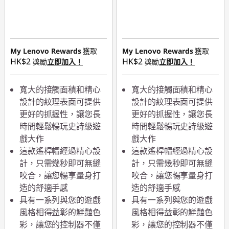
My Lenovo Rewards
獲取
My Lenovo Rewards
獲取
HK$2
HK$2
獎勵
立即加入！
獎勵
立即加入！
寬大的接觸面積和精心
寬大的接觸面積和精心
設計的紋理表面可提供
設計的紋理表面可提供
更好的抓握性，讓您長
更好的抓握性，讓您長
時間輕鬆暢玩史詩級遊
時間輕鬆暢玩史詩級遊
戲大作
戲大作
這款遙桿帽經過精心設
這款遙桿帽經過精心設
計，只需幾秒即可無縫
計，只需幾秒即可無縫
咬合，讓您暢享量身打
咬合，讓您暢享量身打
造的舒適手感
造的舒適手感
具有一系列與您的遊戲
具有一系列與您的遊戲
風格相得益彰的鮮豔色
風格相得益彰的鮮豔色
彩，讓您的控制器不僅
彩，讓您的控制器不僅