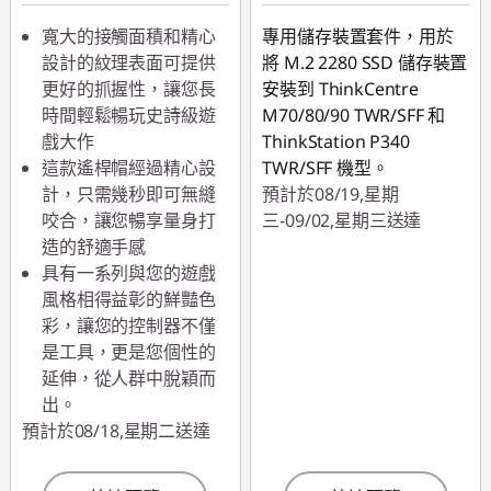
寬大的接觸面積和精心
專用儲存裝置套件，用於
設計的紋理表面可提供
將 M.2 2280 SSD 儲存裝置
更好的抓握性，讓您長
安裝到 ThinkCentre
時間輕鬆暢玩史詩級遊
M70/80/90 TWR/SFF 和
戲大作
ThinkStation P340
這款遙桿帽經過精心設
TWR/SFF 機型。
計，只需幾秒即可無縫
預計於08/19,星期
咬合，讓您暢享量身打
三-09/02,星期三送達
造的舒適手感
具有一系列與您的遊戲
風格相得益彰的鮮豔色
彩，讓您的控制器不僅
是工具，更是您個性的
延伸，從人群中脫穎而
出。
預計於08/18,星期二送達