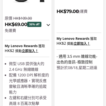
HK$79.00
免運費
原價
HK$109.00
HK$69.00
36% off
免運費
My Lenovo Rewards
獲取
eCoupon Savings :
-
HK$2
獎勵
立即加入！
HK$40.00
My Lenovo Rewards
獲取
HK$2
獎勵
立即加入！
使用優惠券 :
PCEXPO
- 通用 3.5 mm 連線功能-
出色的音訊- 極致控制
微型 USB 提供強大的
預計於08/18,星期二送達
2.4 GHz 無線連線
配備 1200 DPI 解析度的
光學感應器，實現反應
靈敏且清晰準確的追蹤
能力
左鍵和右鍵分別可承受
高達 8 百萬次點擊