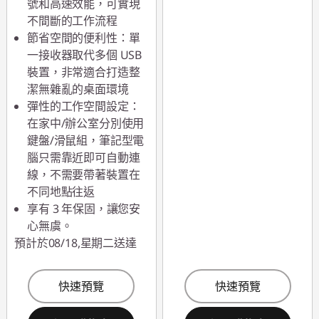
號和高速效能，可實現
不間斷的工作流程
節省空間的便利性：單
一接收器取代多個 USB
裝置，非常適合打造整
潔無雜亂的桌面環境
彈性的工作空間設定：
在家中/辦公室分別使用
鍵盤/滑鼠組，筆記型電
腦只需靠近即可自動連
線，不需要帶著裝置在
不同地點往返
享有 3 年保固，讓您安
心無虞。
預計於08/18,星期二送達
快速預覽
快速預覽