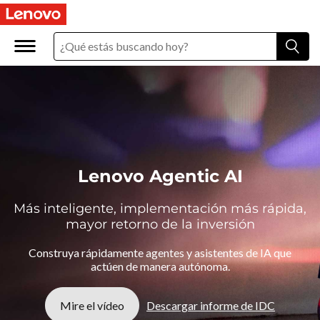
L
e
n
o
v
o
Lenovo Agentic AI
A
Más inteligente, implementación más rápida,
g
mayor retorno de la inversión
Construya rápidamente agentes y asistentes de IA que
e
actúen de manera autónoma.
n
Mire el vídeo
Descargar informe de IDC