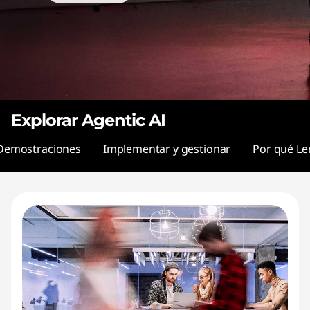
t
i
c
A
I
Explorar Agentic AI
Demostraciones
Implementar y gestionar
Por qué L