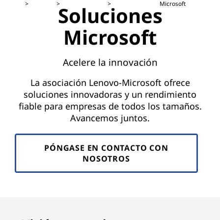
o
Microsoft
Soluciones
l
Microsoft
u
t
Acelere la innovación
i
La asociación Lenovo-Microsoft ofrece
soluciones innovadoras y un rendimiento
o
fiable para empresas de todos los tamaños.
Avancemos juntos.
n
s
PÓNGASE EN CONTACTO CON
NOSOTROS
|
F
o