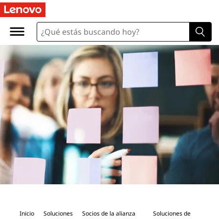
M
i
c
r
o
s
o
f
t
S
Inicio
Soluciones
Socios de la alianza
Soluciones de