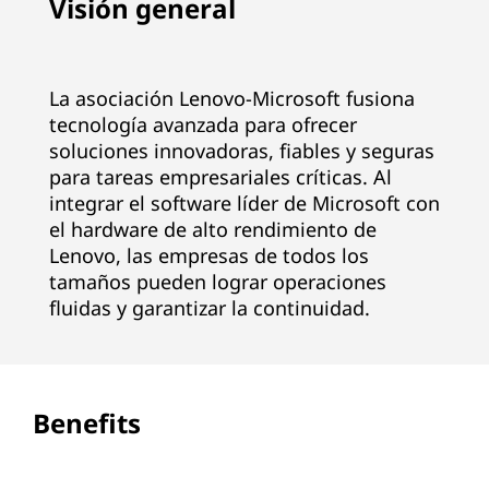
Visión general
r
w
La asociación Lenovo-Microsoft fusiona
a
tecnología avanzada para ofrecer
soluciones innovadoras, fiables y seguras
r
para tareas empresariales críticas. Al
integrar el software líder de Microsoft con
d
el hardware de alto rendimiento de
-
Lenovo, las empresas de todos los
tamaños pueden lograr operaciones
t
fluidas y garantizar la continuidad.
h
i
Benefits
n