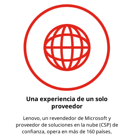
k
i
n
g
t
e
c
h
Una experiencia de un solo
n
proveedor
o
Lenovo, un revendedor de Microsoft y
proveedor de soluciones en la nube (CSP) de
l
confianza, opera en más de 160 países,