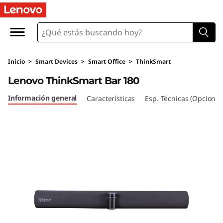
L
e
n
Inicio
>
Smart Devices
>
Smart Office
>
ThinkSmart
o
Lenovo ThinkSmart Bar 180
v
Información general
Características
Esp. Técnicas (Opcional
o
T
h
i
n