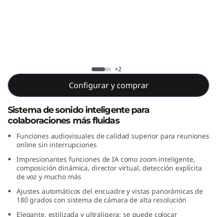
k
S
m
a
Lenovo ThinkSmart Bar 180
+2
r
Configurar y comprar
t
Sistema de sonido inteligente para
colaboraciones más fluidas
B
Funciones audiovisuales de calidad superior para reuniones
a
online sin interrupciones
Impresionantes funciones de IA como zoom inteligente,
r
composición dinámica, director virtual, detección explícita
de voz y mucho más
1
Ajustes automáticos del encuadre y vistas panorámicas de
180 grados con sistema de cámara de alta resolución
8
Elegante, estilizada y ultraligera; se puede colocar