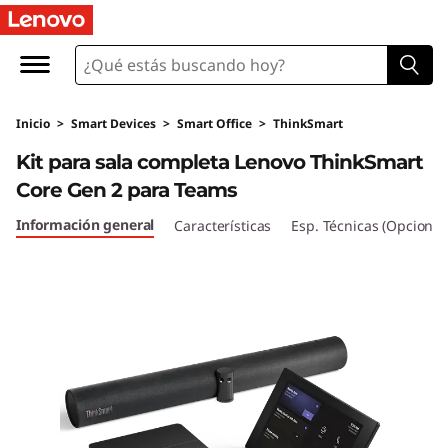
K
i
t
Inicio
>
Smart Devices
>
Smart Office
>
ThinkSmart
d
Kit para sala completa Lenovo ThinkSmart
e
Core Gen 2 para Teams
s
Información general
Características
Esp. Técnicas (Opcional
a
l
a
c