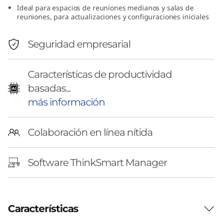
Ideal para espacios de reuniones medianos y salas de
v
reuniones, para actualizaciones y configuraciones iniciales
o
Seguridad empresarial
T
h
Características de productividad
basadas...
i
más información
n
Colaboración en línea nítida
k
S
Software ThinkSmart Manager
m
a
Características