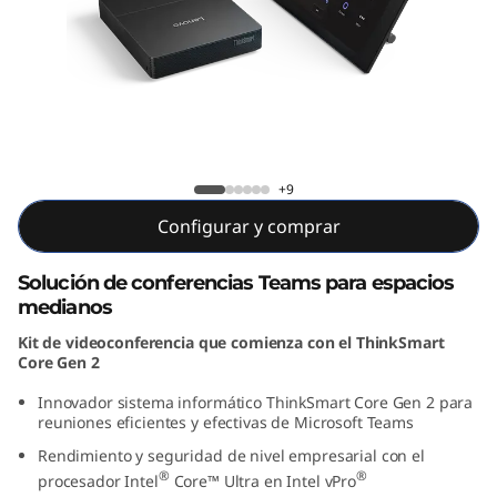
o
m
p
l
Kit para sala completa Lenovo
e
ThinkSmart Core Gen 2 para Teams
+9
Configurar y comprar
t
a
Solución de conferencias Teams para espacios
medianos
L
Kit de videoconferencia que comienza con el ThinkSmart
Core Gen 2
e
Innovador sistema informático ThinkSmart Core Gen 2 para
n
reuniones eficientes y efectivas de Microsoft Teams
Rendimiento y seguridad de nivel empresarial con el
o
®
®
procesador Intel
Core™ Ultra en Intel vPro