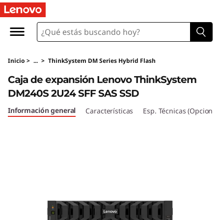
C
a
j
Inicio
>
...
>
ThinkSystem DM Series Hybrid Flash
a
Caja de expansión Lenovo ThinkSystem
d
DM240S 2U24 SFF SAS SSD
e
Información general
Características
Esp. Técnicas (Opcional
e
x
p
a