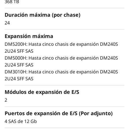
m
368 TB
administración fácil y flexibilidad de nivel
empresarial en un diseño compacto de 2 U.
D
Duración máxima (por chase)
24
M
Expansión máxima
2
DM5200H: Hasta cinco chasis de expansión DM240S
4
2U24 SFF SAS
DM5000H: Hasta cinco chasis de expansión DM240S
0
2U24 SFF SAS
DM3010H: Hasta cinco chasis de expansión DM240S
S
2U24 SFF SAS
2
Módulos de expansión de E/S
U
2
2
Puertos de expansión de E/S (Por adjunto)
4 SAS de 12 Gb
4