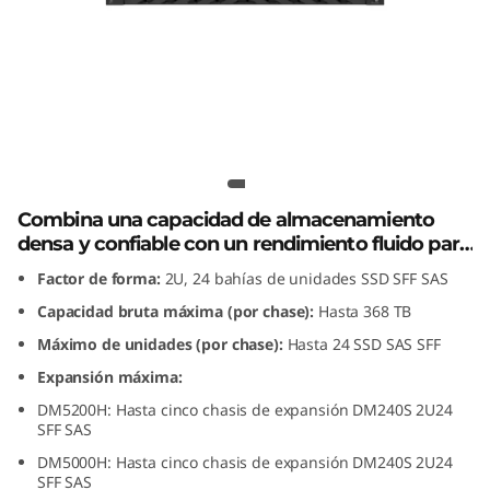
n
s
i
ó
Caja de expansión Lenovo
n
ThinkSystem DM240S 2U24 SFF SAS
SSD
Combina una capacidad de almacenamiento
L
densa y confiable con un rendimiento fluido para
las matrices de almacenamiento totalmente
e
Factor de forma:
2U, 24 bahías de unidades SSD SFF SAS
flash e híbridas de la serie ThinkSystem DM.
Capacidad bruta máxima (por chase):
Hasta 368 TB
n
Máximo de unidades (por chase):
Hasta 24 SSD SAS SFF
o
Expansión máxima:
DM5200H: Hasta cinco chasis de expansión DM240S 2U24
v
SFF SAS
o
DM5000H: Hasta cinco chasis de expansión DM240S 2U24
SFF SAS