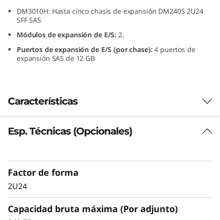
T
DM3010H: Hasta cinco chasis de expansión DM240S 2U24
SFF SAS
h
Módulos de expansión de E/S:
2.
Puertos de expansión de E/S (por chase):
4 puertos de
i
expansión SAS de 12 GB
n
k
Características
S
Esp. Técnicas (Opcionales)
El chasis de expansión ThinkSystem DM240S
y
combina una capacidad de almacenamiento
s
densa y confiable para las matrices de
almacenamiento totalmente flash e híbridas de
Factor de forma
t
la serie ThinkSystem DM.
2U24
e
La ThinkSystem DM240S crece con tu empresa
Capacidad bruta máxima (Por adjunto)
y ofrece un rendimiento fluido, una