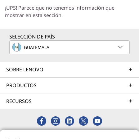
¡UPS! Parece que no tenemos información que
correcta para sus exclusivas necesidades
mostrar en esta sección.
empresariales.
Más información
SELECCIÓN DE PAÍS
GUATEMALA
Servicios de Implementación
Acelere su tiempo de llegada a la productividad. Le
ayudaremos a simplificar la implementación de nuevas
SOBRE LENOVO
tecnologías para que pueda concentrarse en su
empresa.
PRODUCTOS
Más información
RECURSOS
Servicios de Asistencia
Proteja su inversión en TI. Nuestros expertos están
listos para ayudar, en todo el mundo y durante todo el
© 2026 Lenovo. Todos los derechos reservados.