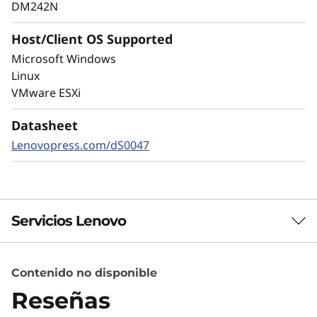
ciberamenazas externas o internas para
DM242N
mantener los datos disponibles, eliminar
disrupciones y recuperarse rápidamente en
Host/Client OS Supported
caso de fallo.
Microsoft Windows
Linux
El cifrado siempre activado y la detección
VMware ESXi
autónoma de ransomware en tiempo real, con
modelos de aprendizaje automático protegen
Datasheet
sus datos sensibles localmente y en la nube.
Lenovopress.com/dS0047
Servicios Lenovo
Contenido no disponible
Servicios de Soluciones
Reseñas
Diseñe la mejor estrategia para su empresa.
Trabajaremos con usted para hallar la solución