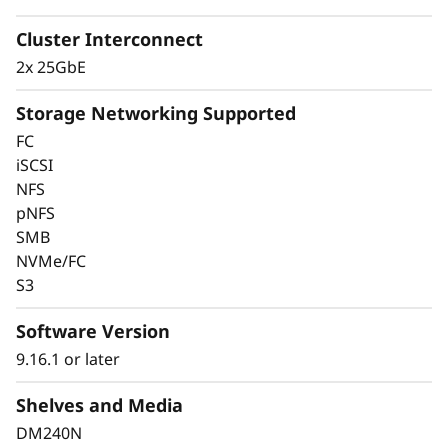
Cluster Interconnect
2x 25GbE
Storage Networking Supported
FC
iSCSI
NFS
Mantenga sus datos
pNFS
SMB
disponibles y seguros
NVMe/FC
S3
con protección líder
del mercado
Software Version
9.16.1 or later
La seguridad de los datos es una preocupación
Shelves and Media
clave para cualquier organización. Proteja sus
valiosos datos contra el ransomware y otras
DM240N