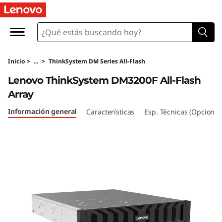
M
a
t
Inicio
>
...
>
ThinkSystem DM Series All-Flash
r
Lenovo ThinkSystem DM3200F All-Flash
i
Array
z
Información general
Características
Esp. Técnicas (Opcional
a
l
l
-