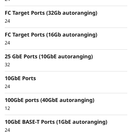
inteligente y
exhaustiva
FC Target Ports (32Gb autoranging)
24
La arquitectura unificada gestiona sin fisuras
cargas de trabajo de bloques, archivos y
FC Target Ports (16Gb autoranging)
objetos, localmente o en la nube, mediante
24
una misma interfaz de gestión para ofrecer
una experiencia de usuario eficiente y
25 GbE Ports (10GbE autoranging)
transparente.
32
Satisfaga las demandas de las nuevas cargas
10GbE Ports
de trabajo y elimine cuellos de botella y silos de
24
datos para simplificar la gestión a cualquier
escala.
100GbE ports (40GbE autoranging)
12
10GbE BASE-T Ports (1GbE autoranging)
24