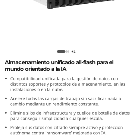
f
l
a
s
Lenovo ThinkSystem DM3200F All-
h
Flash Array
+2
Almacenamiento unificado all-flash para el
T
mundo orientado a la IA
h
Compatibilidad unificada para la gestión de datos con
distintos soportes y protocolos de almacenamiento, en las
i
instalaciones o en la nube.
Acelere todas las cargas de trabajo sin sacrificar nada a
n
cambio mediante un rendimiento constante.
Elimine silos de infraestructura y cuellos de botella de datos
k
para conseguir simplicidad a cualquier escala.
S
Proteja sus datos con cifrado siempre activo y protección
autónoma contra 'ransomware’ mejorada con IA.