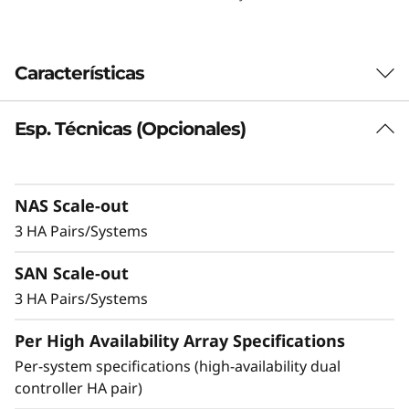
y
s
Características
t
Esp. Técnicas (Opcionales)
Sólido rendimiento y
e
protección de datos a
m
NAS Scale-out
toda prueba
D
3 HA Pairs/Systems
M
Ideal para pequeñas empresas o
SAN Scale-out
departamentos de grandes organizaciones, el
3
DM3200F es hasta un 23% más rápido que la
3 HA Pairs/Systems
generación anterior y ofrece valor y
2
Per High Availability Array Specifications
características de nivel empresarial en un
sistema básico de almacenamiento all-flash.
Per-system specifications (high-availability dual
0
controller HA pair)
Consiga una excepcional eficiencia en el