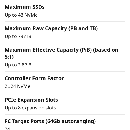
0
almacenamiento a la vez que ofrece el
Maximum SSDs
F
rendimiento constante que precisa para las
Up to 48 NVMe
cargas de trabajo de misión crítica.
Maximum Raw Capacity (PB and TB)
Up to 737TB
Maximum Effective Capacity (PiB) (based on
5:1)
Up to 2.8PiB
Controller Form Factor
2U24 NVMe
PCIe Expansion Slots
Up to 8 expansion slots
Gestión de datos
FC Target Ports (64Gb autoranging)
24