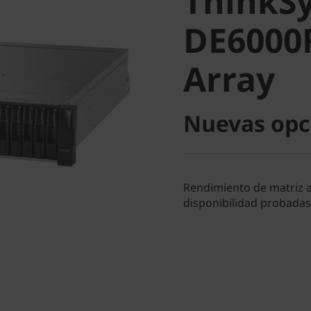
ThinkS
DE6000F 
DE6000F
Array
Array
Nuevas opc
Rendimiento de matriz al
disponibilidad probadas