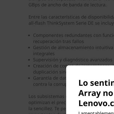
GBps de ancho de banda de lectura.
Entre las características de disponibil
all-flash ThinkSystem Serie DE se incluy
Componentes redundantes con funci
recuperación tras fallos
Gestión de almacenamiento intuitiva
integrales
Supervisión y diagnóstico avanzados 
Creación de copias de instantáneas,
duplicación sincrónica y asincrónica 
Garantía de datos para la integridad 
Lo senti
contra la corrupción silenciosa de da
Array no
Los subsistemas de almacenamiento all
Lenovo.
optimizan el precio/rendimiento, la flex
la sencillez. Te permiten procesar tus 
Lamentablemente