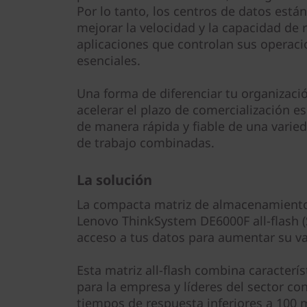
0
Por lo tanto, los centros de datos est
mejorar la velocidad y la capacidad de 
0
aplicaciones que controlan sus operac
0
esenciales.
F
Una forma de diferenciar tu organizaci
acelerar el plazo de comercialización es
de manera rápida y fiable de una varie
de trabajo combinadas.
La solución
La compacta matriz de almacenamiento
Lenovo ThinkSystem DE6000F all-flash (
acceso a tus datos para aumentar su va
Esta matriz all-flash combina caracterís
para la empresa y líderes del sector co
tiempos de respuesta inferiores a 100