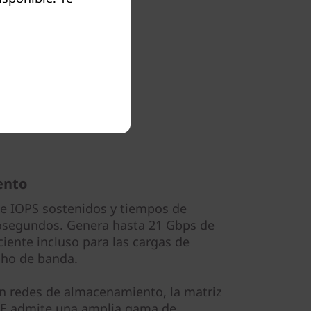
ento
de IOPS sostenidos y tiempos de
osegundos. Genera hasta 21 Gbps de
ciente incluso para las cargas de
cho de banda.
en redes de almacenamiento, la matriz
 DE admite una amplia gama de