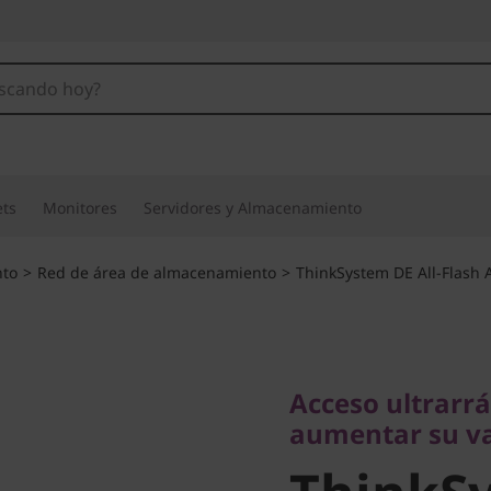
ets
Monitores
Servidores y Almacenamiento
to
>
Red de área de almacenamiento
>
ThinkSystem DE All-Flash 
Acceso ultrarrápi
aumentar su valo
Acceso ultrarrá
ThinkSy
aumentar su va