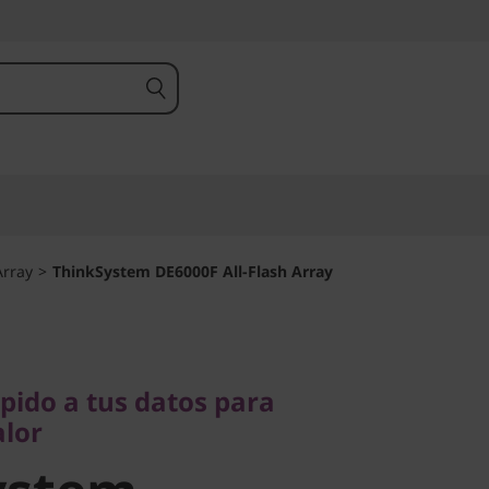
Array
>
ThinkSystem DE6000F All-Flash Array
do a tus datos para
r
pido a tus datos para
stem
lor