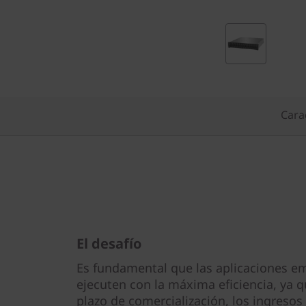
k
S
y
s
Carac
t
e
m
D
El desafío
E
Es fundamental que las aplicaciones em
6
ejecuten con la máxima eficiencia, ya 
plazo de comercialización, los ingresos y