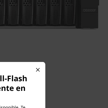
l-Flash
ente en
sponible. Te