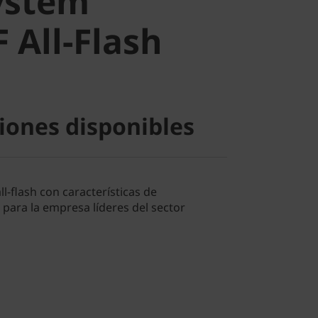
ystem
All-Flash
 All-Flash
iones disponibles
l-flash con características de
 para la empresa líderes del sector