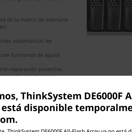
idad de la matriz de memoria
en:
ones automáticas de
 con funciones de ajuste
con reparación proactiva
 copias de volúmenes y
para la protección de datos.
de los datos y la protección
mos, ThinkSystem DE6000F Al
tos
 está disponible temporalm
-flash ThinkSystem Serie DE
com.
ibilidad de configuración y
datos comerciales
, ThinkSystem DE6000F All-Flash Array ya no está di