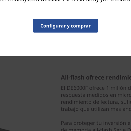
on mejor información para
z.
Configurar y comprar
All-flash ofrece rendimi
El DE6000F ofrece 1 millón 
respuesta medidos en micr
rendimiento de lectura, sufi
trabajo que utilizan más an
Para proteger tu inversión 
de memoria all-flash Serie