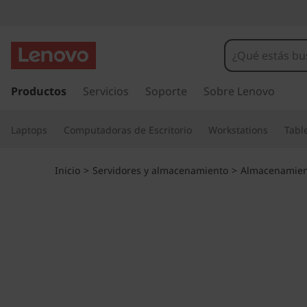
M
a
t
I
r
Productos
Servicios
Soporte
Sobre Lenovo
r
a
l
i
Laptops
Computadoras de Escritorio
Workstations
Tabl
c
o
z
n
Inicio
>
Servidores y almacenamiento
>
Almacenamien
t
A
e
n
l
i
d
l
o
p
-
r
i