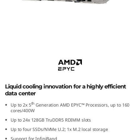
m
S
D
6
Servidor de súper informática Lenovo
6
ThinkSystem SD665 V3
5
V
Liquid cooling innovation for a highly efficient
3
data center
th
Up to 2x 5
Generation AMD EPYC™ Processors, up to 160
H
cores/400W
i
Up to 24x 128GB TruDDR5 RDIMM slots
Up to four SSDs/NVMe U.2; 1x M.2 local storage
g
Support for InfiniBand