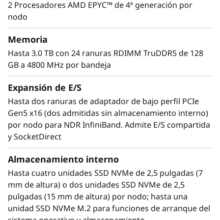
e
2 Procesadores AMD EPYC™ de 4ª generación por
nodo
r
Memoria
v
Hasta 3.0 TB con 24 ranuras RDIMM TruDDR5 de 128
e
GB a 4800 MHz por bandeja
r
Expansión de E/S
Hasta dos ranuras de adaptador de bajo perfil PCIe
Gen5 x16 (dos admitidas sin almacenamiento interno)
por nodo para NDR InfiniBand. Admite E/S compartida
y SocketDirect
Mayor rendimiento y densidad
Almacenamiento interno
El ThinkSystem SD665 V3 cuenta con dos
Hasta cuatro unidades SSD NVMe de 2,5 pulgadas (7
procesadores AMD EPYC™ de 5ª generación.
mm de altura) o dos unidades SSD NVMe de 2,5
Gracias a la tecnología de refrigeración líquida
pulgadas (15 mm de altura) por nodo; hasta una
Neptune™, puede utilizar CPUs de hasta 400 W
unidad SSD NVMe M.2 para funciones de arranque del
en un compacto factor de forma 1/2U, a
sistema operativo y almacenamiento