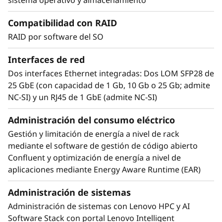
diferencia de las CPUs de 165-205 W en
sistemas 1/2U con refrigeración por aire. Un
Compatibilidad con RAID
solo bastidor de servidores ThinkSystem
RAID por software del SO
SD665 V3 puede ofrecer más de medio
petaflop de potencia de computación HPC sin
Interfaces de red
utilizar aceleradores.
Dos interfaces Ethernet integradas: Dos LOM SFP28 de
25 GbE (con capacidad de 1 Gb, 10 Gb o 25 Gb; admite
NC-SI) y un RJ45 de 1 GbE (admite NC-SI)
Administración del consumo eléctrico
Gestión y limitación de energía a nivel de rack
mediante el software de gestión de código abierto
Confluent y optimización de energía a nivel de
aplicaciones mediante Energy Aware Runtime (EAR)
Administración de sistemas
Administración de sistemas con Lenovo HPC y AI
Software Stack con portal Lenovo Intelligent
Eficiencia silenciosa