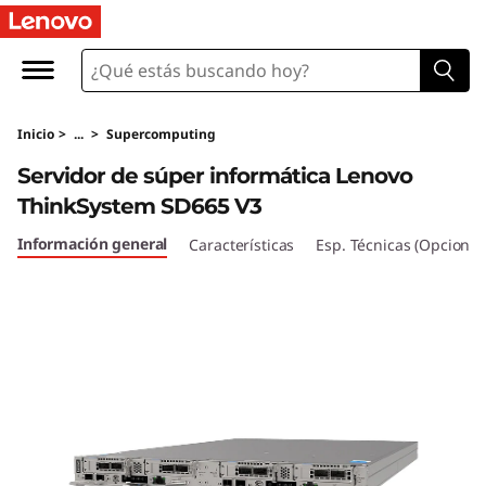
T
h
i
Inicio
>
...
>
Supercomputing
n
Servidor de súper informática Lenovo
k
ThinkSystem SD665 V3
S
Información general
Características
Esp. Técnicas (Opcional
y
s
t
e