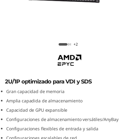
r
a
c
k
Servidor en bastidor ThinkSystem
+2
T
SR655
h
i
2U/1P optimizado para VDI y SDS
n
Gran capacidad de memoria
Amplia capadida de almacenamiento
k
Capacidad de GPU expansible
S
Configuraciones de almacenamiento versátiles/AnyBay
Configuraciones flexibles de entrada y salida
y
Configuraciones escalables de red