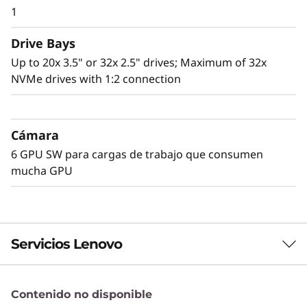
para las demandas del almacenamiento de
1
baja latencia y elevado ancho de manda de las
soluciones SAN en clúster y almacenamiento
Drive Bays
definido por software. Las ocho ranuras PCIe
Up to 20x 3.5" or 32x 2.5" drives; Maximum of 32x
Gen4 ofrecen E/S con el doble de velocidad y la
NVMe drives with 1:2 connection
capacidad para 16 unidades DIMM con 2 TB de
memoria DDR4 memory convierte al SR655 en
el sistema ideal para aplicaciones de bases de
Cámara
datos de alto rendimiento.
6 GPU SW para cargas de trabajo que consumen
mucha GPU
Servicios Lenovo
Contenido no disponible
Servicios de Soluciones