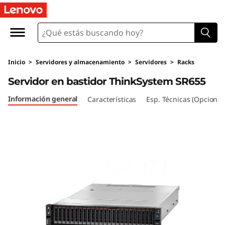
S
e
r
Inicio
>
Servidores y almacenamiento
>
Servidores
>
Racks
v
Servidor en bastidor ThinkSystem SR655
i
Información general
Características
Esp. Técnicas (Opcional
d
o
r
e
n