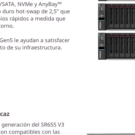
S/SATA, NVMe y AnyBay™
o duro hot-swap de 2,5" que
ios rápidos a medida que
torno.
Gen5 le ayudan a satisfacer
to de su infraestructura.
icaz
 generación del SR655 V3
son compatibles con las