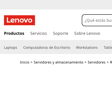
I
r
Productos
Servicios
Soporte
Sobre Lenovo
a
l
Laptops
Computadoras de Escritorio
Workstations
Tabl
c
o
n
Inicio
>
Servidores y almacenamiento
>
Servidores
>
R
t
e
n
i
d
o
p
r
i