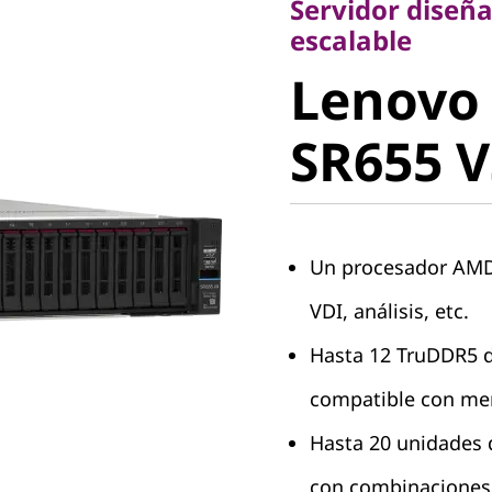
Servidor diseñ
Lenovo
escalable
Lenovo
ThinkSy
SR655 V
V3
Un procesador AMD 
VDI, análisis, etc.
Hasta 12 TruDDR5 d
compatible con m
Hasta 20 unidades d
con combinaciones