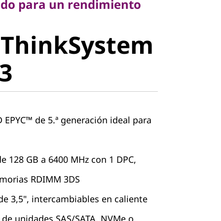
ado para un rendimiento
 ThinkSystem
stem SR655
3
EPYC™ de 5.ª generación ideal para
e 128 GB a 6400 MHz con 1 DPC,
emorias RDIMM 3DS
e 3,5", intercambiables en caliente
 de unidades SAS/SATA, NVMe o