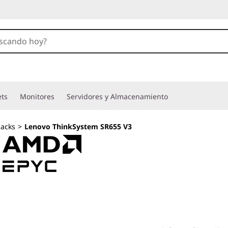
ets
Monitores
Servidores y Almacenamiento
acks
>
Lenovo ThinkSystem SR655 V3
Servidor diseñado
escalable