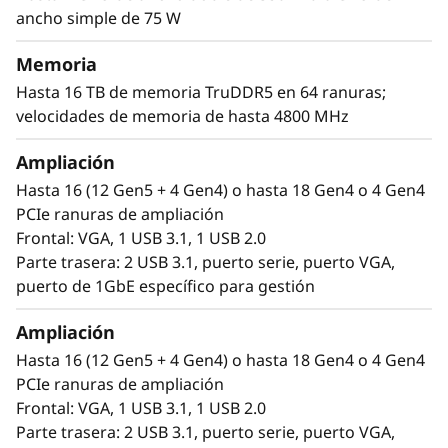
cargas de trabajo, computación en memoria
ancho simple de 75 W
como SAP HANA, bases de datos, análisis,
ERP/CRM, aplicaciones intensivas de GPU
Memoria
como la IA/ML y modelado 3D, empoderando a
Hasta 16 TB de memoria TruDDR5 en 64 ranuras;
tu organización para tomar las decisiones
velocidades de memoria de hasta 4800 MHz
correctas
Ampliación
*Comparado con ThinkSystem SR860 V2
Hasta 16 (12 Gen5 + 4 Gen4) o hasta 18 Gen4 o 4 Gen4
PCIe ranuras de ampliación
Frontal: VGA, 1 USB 3.1, 1 USB 2.0
Parte trasera: 2 USB 3.1, puerto serie, puerto VGA,
puerto de 1GbE específico para gestión
Ampliación
Hasta 16 (12 Gen5 + 4 Gen4) o hasta 18 Gen4 o 4 Gen4
PCIe ranuras de ampliación
Frontal: VGA, 1 USB 3.1, 1 USB 2.0
Parte trasera: 2 USB 3.1, puerto serie, puerto VGA,