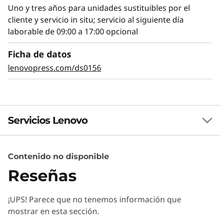
de fallos, la detección de errores, la
Uno y tres años para unidades sustituibles por el
autorreparación y los diagnósticos Light Path
cliente y servicio in situ; servicio al siguiente día
facilitan la identificación de fallos. XClarity
laborable de 09:00 a 17:00 opcional
proporciona una gestión sencilla y
estandarizada, reduciendo el tiempo de
Ficha de datos
aprovisionamiento en un 95 % en comparación
lenovopress.com/ds0156
con las operaciones manuales. ThinkShield
protege tu negocio con cada producto, desde
el desarrollo hasta la retirada.
Servicios Lenovo
Contenido no disponible
Servicios de Soluciones
Reseñas
Diseñe la mejor estrategia para su empresa.
Trabajaremos con usted para hallar la solución
¡UPS! Parece que no tenemos información que
correcta para sus exclusivas necesidades
mostrar en esta sección.
empresariales.