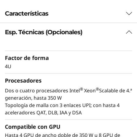
Características
Esp. Técnicas (Opcionales)
Preparado para cargas de trabajo de
nueva generación
El SR860 V3 puede ampliarse de dos a cuatro
Factor de forma
®
®
procesadores Intel
Xeon
Scalable de 4.ª
4U
generación y hasta cuatro GPU de nivel
empresarial. Con el 100 % de los carriles PCIe
Procesadores
Gen5 utilizados, el SR860 V3 admite un 33 %
más* de conexiones directas, con unidades
®
®
Dos o cuatro procesadores Intel
Xeon
Scalable de 4.ª
NVMe preparadas para Gen4 y Gen5, y
generación, hasta 350 W
ampliación del almacenamiento hasta 48
Topología de malla con 3 enlaces UPI; con hasta 4
unidades de 2,5" + dos de 7 mm o dos M.2
aceleradores QAT, DLB, IAA y DSA
El SR860 V3 gestiona sin problemas
Compatible con GPU
virtualización empresarial, consolidación de
Hasta 4 GPU de ancho doble de 350 W u 8 GPU de