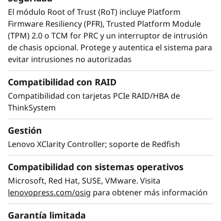
El módulo Root of Trust (RoT) incluye Platform
Firmware Resiliency (PFR), Trusted Platform Module
(TPM) 2.0 o TCM for PRC y un interruptor de intrusión
de chasis opcional. Protege y autentica el sistema para
evitar intrusiones no autorizadas
Compatibilidad con RAID
Compatibilidad con tarjetas PCIe RAID/HBA de
ThinkSystem
Gestión
Lenovo XClarity Controller; soporte de Redfish
Compatibilidad con sistemas operativos
RAS extremo, seguridad superior
Microsoft, Red Hat, SUSE, VMware. Visita
El SR860 V3 está en lo más alto de la lista RAS
lenovopress.com/osig
para obtener más información
(fiabilidad, disponibilidad y capacidad de
servicio). Funciones como el análisis predictivo
Garantía limitada