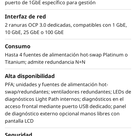
puerto de 1GbE específico para gestión
Máximo rendimiento
Interfaz de red
2 ranuras OCP 3.0 dedicadas, compatibles con 1 GbE,
El Lenovo ThinkSystem SR860 V3 admite 128
10 GbE, 25 GbE o 100 GbE
núcleos de CPU más*, 4 TB más de capacidad*
y ofrece un 50 % más de ancho de banda* con
Consumo
la memoria DDR5 más reciente. La nueva
Hasta 4 fuentes de alimentación hot-swap Platinum o
tecnología PCIe Gen5 elimina los cuellos de
Titanium; admite redundancia N+N
botella desde las ranuras de ampliación hasta
las unidades NVMe. El SR860 V3 añade 1 OCP
Alta disponibilidad
3.0 más y 4 ranuras PCIe más*. Compatible con
un máximo de cuatro GPU de nivel
PFA; unidades y fuentes de alimentación hot-
empresarial, 24 unidades NVMe de conexión
swap/redundantes; ventiladores redundantes; LEDs de
directa, puedes dotar a tu organización de
diagnósticos Light Path internos; diagnósticos en el
tecnologías que generan un rendimiento
acceso frontal mediante puerto USB dedicado; panel
excepcional y los recursos necesarios para
de diagnóstico externo opcional manos libres con
cargas de trabajo de clase empresarial
pantalla LCD
Seguridad
*Comparado con ThinkSystem SR860 V2