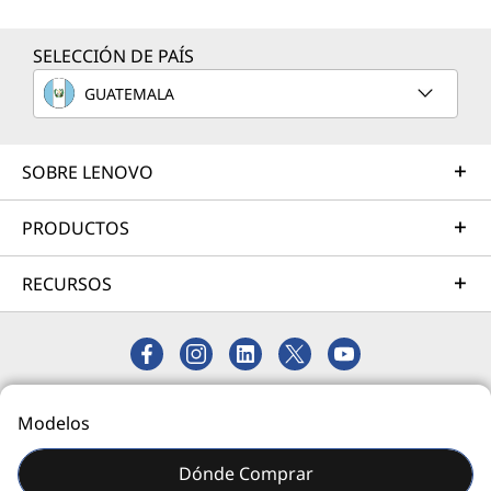
Más información
SELECCIÓN DE PAÍS
GUATEMALA
Servicios de Implementación
Acelere su tiempo de llegada a la productividad. Le
ayudaremos a simplificar la implementación de nuevas
SOBRE LENOVO
tecnologías para que pueda concentrarse en su
empresa.
PRODUCTOS
Más información
RECURSOS
Servicios de Asistencia
Proteja su inversión en TI. Nuestros expertos están
listos para ayudar, en todo el mundo y durante todo el
© 2026 Lenovo. Todos los derechos reservados.
Modelos
día: 24/7/365.
Privacidad
Mapa del Sitio
Más información
Dónde Comprar