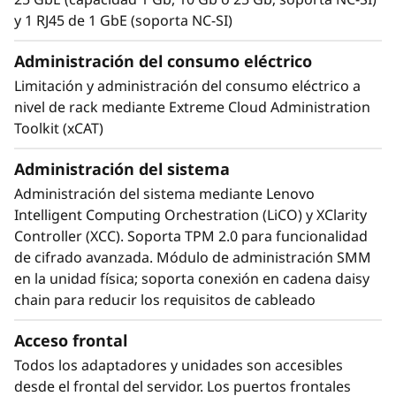
Gracias a la tecnología de refrigeración líquida,
y 1 RJ45 de 1 GbE (soporta NC-SI)
puede utilizar CPUs de hasta 270 W en un
compacto factor de forma 1/2U, a diferencia
Administración del consumo eléctrico
de las CPUs de 165-205 W en sistemas 1/2U
Limitación y administración del consumo eléctrico a
con refrigeración por aire. Un solo bastidor de
nivel de rack mediante Extreme Cloud Administration
sistemas ThinkSystem SD650 V2 puede ofrecer
Toolkit (xCAT)
medio petaflop de potencia de computación
sin utilizar aceleradores.
Administración del sistema
Administración del sistema mediante Lenovo
Intelligent Computing Orchestration (LiCO) y XClarity
Controller (XCC). Soporta TPM 2.0 para funcionalidad
de cifrado avanzada. Módulo de administración SMM
en la unidad física; soporta conexión en cadena daisy
chain para reducir los requisitos de cableado
Acceso frontal
Todos los adaptadores y unidades son accesibles
desde el frontal del servidor. Los puertos frontales