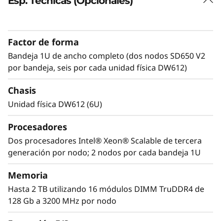
Esp. Técnicas (Opcionales)
Factor de forma
Bandeja 1U de ancho completo (dos nodos SD650 V2
por bandeja, seis por cada unidad física DW612)
Chasis
Unidad física DW612 (6U)
™
Tecnología Lenovo Neptune
Procesadores
El ThinkSystem SD650 V2 con tecnología
Lenovo Neptune Direct to Node (DTN) utiliza
Dos procesadores Intel® Xeon® Scalable de tercera
refrigeración por agua caliente (hasta 50⁰C)
generación por nodo; 2 nodos por cada bandeja 1U
para eliminar calor de los procesadores,
Memoria
memoria, E/S y reguladores de voltaje. El agua
ofrece una mejor eliminación del calor que el
Hasta 2 TB utilizando 16 módulos DIMM TruDDR4 de
aire, de modo que todos los componentes
128 Gb a 3200 MHz por nodo
vitales funcionan a menor temperatura y