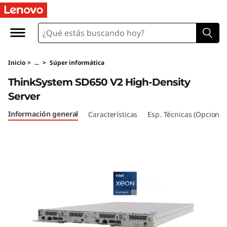
T
h
i
Inicio
>
...
>
Súper informática
n
ThinkSystem SD650 V2 High-Density
k
Server
S
Información general
Características
Esp. Técnicas (Opcional
y
s
t
e