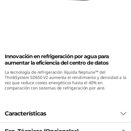
m
S
D
6
ThinkSystem SD650 V2 High-Density
5
Server
Innovación en refrigeración por agua para
0
aumentar la eficiencia del centro de datos
La tecnología de refrigeración líquida Neptune™ del
V
ThinkSystem SD650 V2 aumenta el rendimiento y densidad a la
vez que reduce costes energéticos hasta el 40% en
2
comparación con sistemas de refrigeración por aire.
Características