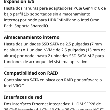
ofrecen mayor rendimiento y densidad en un
Expansión E/S
sistema silencioso y de bajo consumo.
Hasta dos ranuras para adaptadores PCIe Gen4 x16 de
bajo perfil (2x soportados sin almacenamiento
interno) por nodo para HDR InfiniBand o Intel Omni
Path. Soporta SharedIO.
Almacenamiento interno
Hasta dos unidades SSD SATA de 2,5 pulgadas (7 mm
de altura) o 1 unidad NVMe de 2,5 pulgadas (15 mm de
altura) por nodo; hasta 2 unidades SSD SATA M.2 para
funciones de arranque del sistema operativo
Compatibilidad con RAID
Controladora SATA en placa con RAID por software o
Intel VROC
Greater performance, density
Interfaces de red
El ThinkSystem SD650 V2 cuenta con CPU de
Dos interfaces Ethernet integradas: 1 LOM SFP28 de
®
®
doble procesador Intel
Xeon
Platinum.
25 GbE (capacidad 1 Gb, 10 Gb o 25 Gb; soporta NC-SI)