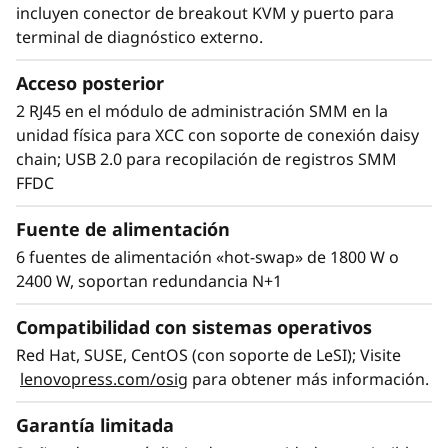
incluyen conector de breakout KVM y puerto para
terminal de diagnóstico externo.
Eficiencia silenciosa
La refrigeración por agua del ThinkSystem
Acceso posterior
SD650 V2 mantiene los componentes a menor
2 RJ45 en el módulo de administración SMM en la
temperatura sin ventiladores, que consumen
unidad física para XCC con soporte de conexión daisy
gran cantidad de energía. Los clientes que han
chain; USB 2.0 para recopilación de registros SMM
™
implementado sistemas DTN Neptune
FFDC
estiman el ahorro en energía en hasta un 40%.
Fuente de alimentación
Sin los ventiladores del sistema se elimina su
ruido y funcionan de forma extremadamente
6 fuentes de alimentación «hot-swap» de 1800 W o
silenciosa.
2400 W, soportan redundancia N+1
Compatibilidad con sistemas operativos
Red Hat, SUSE, CentOS (con soporte de LeSI); Visite
lenovopress.com/osig
para obtener más información.
Garantía limitada