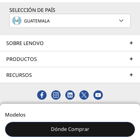
Más información
SELECCIÓN DE PAÍS
GUATEMALA
Servicios de Implementación
Acelere su tiempo de llegada a la productividad. Le
ayudaremos a simplificar la implementación de nuevas
SOBRE LENOVO
tecnologías para que pueda concentrarse en su
empresa.
PRODUCTOS
Más información
RECURSOS
Servicios de Asistencia
Proteja su inversión en TI. Nuestros expertos están
listos para ayudar, en todo el mundo y durante todo el
© 2026 Lenovo. Todos los derechos reservados.
Modelos
día: 24/7/365.
Privacidad
Mapa del Sitio
Más información
Dónde Comprar