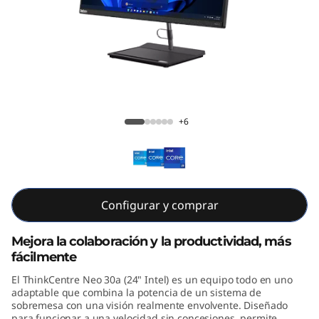
e
N
e
o
ThinkCentre Neo 30a Todo en uno (24"
3
Intel)
+6
0
a
Configurar y comprar
T
o
Mejora la colaboración y la productividad, más
fácilmente
d
El ThinkCentre Neo 30a (24" Intel) es un equipo todo en uno
adaptable que combina la potencia de un sistema de
o
sobremesa con una visión realmente envolvente. Diseñado
para funcionar a una velocidad sin concesiones, permite