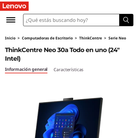
T
h
i
Inicio
>
Computadoras de Escritorio
>
ThinkCentre
>
Serie Neo
n
ThinkCentre Neo 30a Todo en uno (24"
k
Intel)
C
Información general
Características
e
n
t
r