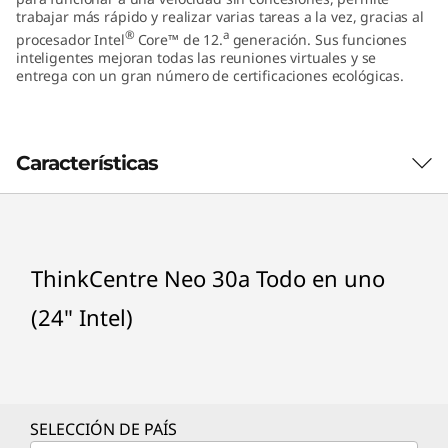
e
trabajar más rápido y realizar varias tareas a la vez, gracias al
®
a
procesador Intel
Core™ de 12.
generación. Sus funciones
inteligentes mejoran todas las reuniones virtuales y se
n
entrega con un gran número de certificaciones ecológicas.
u
n
Características
o
(
ThinkCentre Neo 30a Todo en uno
2
(24" Intel)
4
"
I
SELECCIÓN DE PAÍS