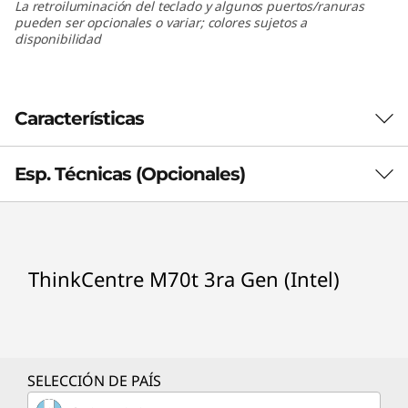
La retroiluminación del teclado y algunos puertos/ranuras
(
pueden ser opcionales o variar; colores sujetos a
disponibilidad
I
n
Características
t
e
Esp. Técnicas (Opcionales)
l
Procesador
)
ThinkCentre M70t 3ra Gen (Intel)
Procesadores hasta Intel® Core™ i9 vPro® de 12va
generación
Sistema operativo
Hasta Windows 11 Pro
SELECCIÓN DE PAÍS
Memoria total