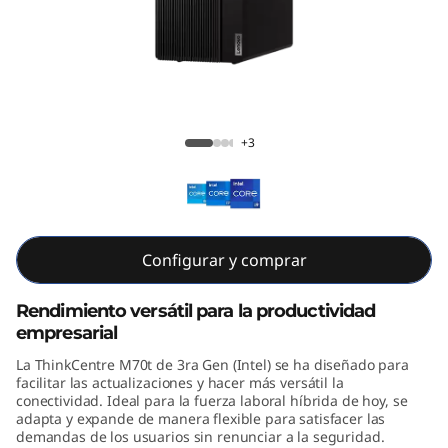
e
M
7
0
ThinkCentre M70t Gen 3 (Intel)
+3
t
3
r
Configurar y comprar
a
Rendimiento versátil para la productividad
empresarial
G
La ThinkCentre M70t de 3ra Gen (Intel) se ha diseñado para
e
facilitar las actualizaciones y hacer más versátil la
conectividad. Ideal para la fuerza laboral híbrida de hoy, se
adapta y expande de manera flexible para satisfacer las
n
demandas de los usuarios sin renunciar a la seguridad.