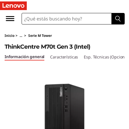
T
h
i
Inicio
>
...
>
Serie M Tower
n
ThinkCentre M70t Gen 3 (Intel)
k
Información general
Características
Esp. Técnicas (Opcional
C
e
n
t
r