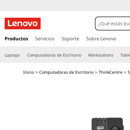
T
h
i
I
r
Productos
Servicios
Soporte
Sobre Lenovo
n
a
l
k
Laptops
Computadoras de Escritorio
Workstations
Tabl
c
o
C
n
Inicio
>
Computadoras de Escritorio
>
ThinkCentre
>
S
t
e
e
n
n
i
d
t
o
p
r
r
i