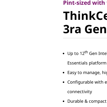
ThinkCe
Pint-sized with
ThinkC
3ra Gen T
3ra Gen 
th
Up to 12
Gen Inte
Essentials platform
Easy to manage, hig
Configurable with 
connectivity
Durable & compact 