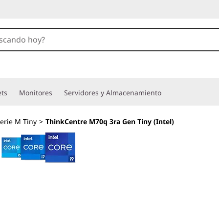
ets
Monitores
Servidores y Almacenamiento
erie M Tiny
>
ThinkCentre M70q 3ra Gen Tiny (Intel)
Pint-sized with fu