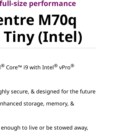
ntre M70q
 full-size performance
entre M70q
iny (Intel)
Tiny (Intel)
®
®
®
l
Core™ i9 with Intel
vPro
hly secure, & designed for the future
enhanced storage, memory, &
enough to live or be stowed away,