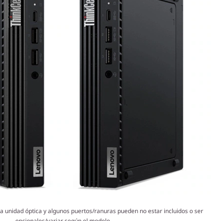
 la unidad óptica y algunos puertos/ranuras pueden no estar incluidos o ser
opcionales/variar según el modelo.