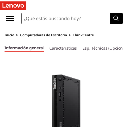
T
h
i
Inicio
>
Computadoras de Escritorio
>
ThinkCentre
n
Información general
Características
Esp. Técnicas (Opcional
k
C
e
n
t
r