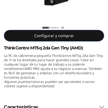
e
M
7
+6
5
Configurar y comprar
q
ThinkCentre M75q 2da Gen Tiny (AMD)
2
La PC de sobremesa pequeña ThinkCentre M75q 2da Gen Tiny
de 1l se ha diseñado para hacer grandes cosas. Cabe en
d
cualquier lugar de tu lugar de trabajo y su potente
rendimiento AMD PRO ayuda a tu negocio a avanzar. También
a
es fácil de gestionar y ampliar, con un diseño duradero y
funciones prácticas.
G
Algunos puertos/ranuras pueden ser opcionales o variar;
colores sujetos a disponibilidad
e
n
Características