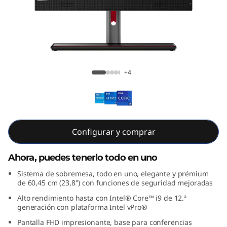
e
M
9
0
ThinkCentre M90a Gen 3 AIO (23" Intel)
+4
a
G
e
Configurar y comprar
n
Ahora, puedes tenerlo todo en uno
3
Sistema de sobremesa, todo en uno, elegante y prémium
de 60,45 cm (23,8") con funciones de seguridad mejoradas
A
Alto rendimiento hasta con Intel® Core™ i9 de 12.ª
generación con plataforma Intel vPro®
I
Pantalla FHD impresionante, base para conferencias