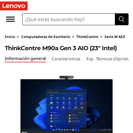
T
h
i
Inicio
>
Computadoras de Escritorio
>
ThinkCentre
>
Serie M AIO
n
ThinkCentre M90a Gen 3 AIO (23" Intel)
k
Información general
Características
Esp. Técnicas (Opcional
C
e
n
t
r