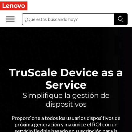
T
r
u
S
c
a
TruScale Device as a
l
Service
e
Simplifique la gestión de
dispositivos
D
e
Proporcione a todos los usuarios dispositivos de
próxima generación y maximice el ROI con un
servicio flexible basado en suscripción para la