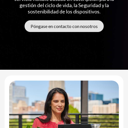
v
gestión del ciclo de vida, la Seguridad y la
i
sostenibilidad de los dispositivos.
c
Póngase en contacto con nosotros
e
a
s
a
S
e
r
v