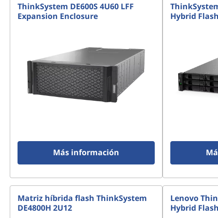
ThinkSystem DE600S 4U60 LFF
ThinkSyste
b
Expansion Enclosure
Hybrid Flas
r
i
d
F
l
a
Más información
Má
s
h
A
Matriz híbrida flash ThinkSystem
Lenovo Thi
DE4800H 2U12
Hybrid Flas