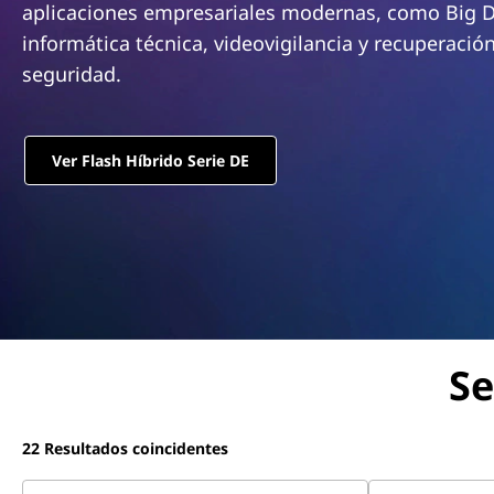
m
aplicaciones empresariales modernas, como Big Da
n
D
c
informática técnica, videovigilancia y recuperació
i
seguridad.
E
p
a
S
l
Ver Flash Híbrido Serie DE
e
r
i
e
Se
s
H
22
Resultados coincidentes
y