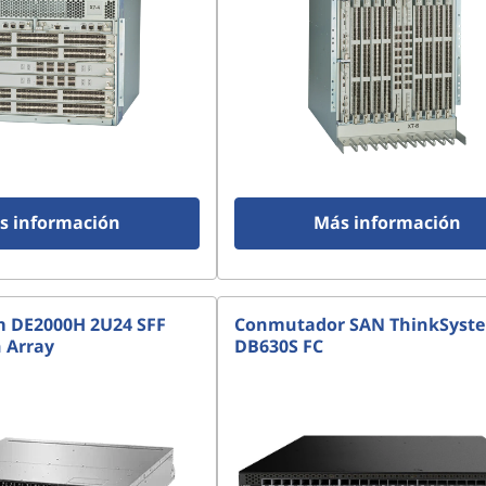
s información
Más información
m DE2000H 2U24 SFF
Conmutador SAN ThinkSyst
h Array
DB630S FC