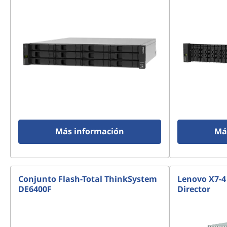
r
r
a
y
Más información
Má
Conjunto Flash-Total ThinkSystem
Lenovo X7-4
DE6400F
Director