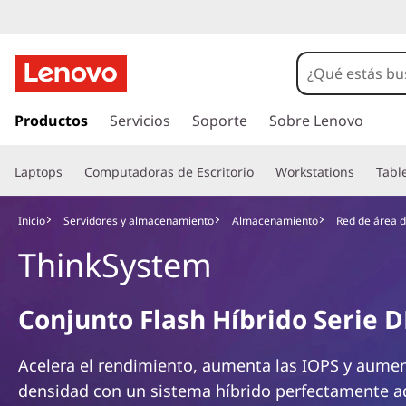
T
h
i
I
r
Productos
Servicios
Soporte
Sobre Lenovo
n
a
l
k
Laptops
Computadoras de Escritorio
Workstations
Tabl
c
o
S
n
Inicio
Servidores y almacenamiento
Almacenamiento
Red de área 
t
y
ThinkSystem
e
n
s
i
Conjunto Flash Híbrido Serie D
d
t
o
p
e
Acelera el rendimiento, aumenta las IOPS y aumen
r
densidad con un sistema híbrido perfectamente 
i