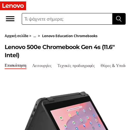
L
e
n
Αρχική σελίδα
>
...
>
Lenovo Education Chromebooks
o
Lenovo 500e Chromebook Gen 4s (11.6"
v
Intel)
o
Επισκόπηση
Λειτουργίες
Τεχνικές προδιαγραφές
Θύρες & Υποδοχ
5
0
0
e