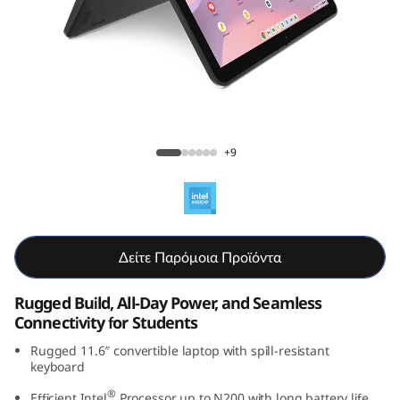
C
h
r
o
Lenovo 500e Chromebook Gen 4s (11.6"
m
Intel)
+9
e
b
Δείτε Παρόμοια Προϊόντα
o
o
Rugged Build, All-Day Power, and Seamless
Connectivity for Students
k
Rugged 11.6″ convertible laptop with spill-resistant
keyboard
G
®
Efficient Intel
Processor up to N200 with long battery life