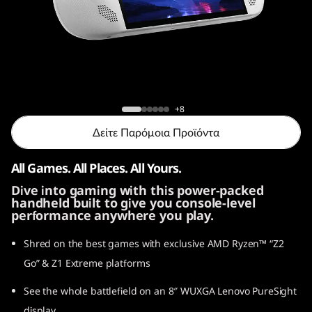
o
n
G
o
Legion Go S
+8
S
Δείτε Παρόμοια Προϊόντα
All Games. All Places. All Yours.
Dive into gaming with this power-packed
handheld built to give you console-level
performance anywhere you play.
Shred on the best games with exclusive AMD Ryzen™ “Z2
Go” & Z1 Extreme platforms
See the whole battlefield on an 8″ WUXGA Lenovo PureSight
display