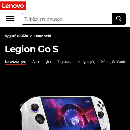
L
e
n
Αρχική σελίδα
>
Handheld
o
Legion Go S
v
Επισκόπηση
Λειτουργίες
Τεχνικές προδιαγραφές
Θύρες & Υποδοχ
o
L
e
g
i