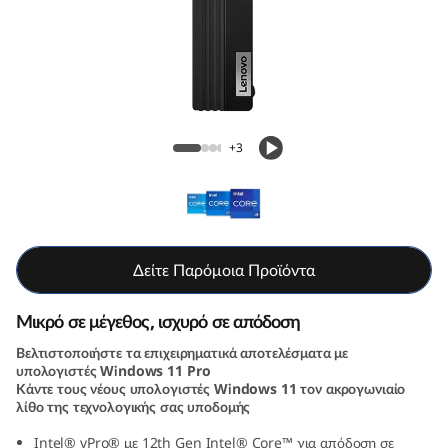
e
M
7
0
ThinkCentre M70q Gen 3 Tiny (Intel)
+3
q
G
e
Δείτε Παρόμοια Προϊόντα
n
Μικρό σε μέγεθος, ισχυρό σε απόδοση
3
Βελτιστοποιήστε τα επιχειρηματικά αποτελέσματα με
υπολογιστές Windows 11 Pro
T
Κάντε τους νέους υπολογιστές Windows 11 τον ακρογωνιαίο
λίθο της τεχνολογικής σας υποδομής
i
Intel® vPro® με 12th Gen Intel® Core™ για απόδοση σε