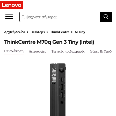
T
h
i
Αρχική σελίδα
>
Desktops
>
ThinkCentre
>
M Tiny
n
ThinkCentre M70q Gen 3 Tiny (Intel)
k
Επισκόπηση
Λειτουργίες
Τεχνικές προδιαγραφές
Θύρες & Υποδοχ
C
e
n
t
r