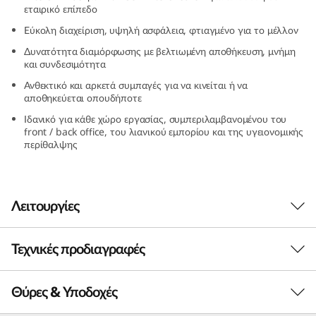
εταιρικό επίπεδο
n
Εύκολη διαχείριση, υψηλή ασφάλεια, φτιαγμένο για το μέλλον
y
Δυνατότητα διαμόρφωσης με βελτιωμένη αποθήκευση, μνήμη
και συνδεσιμότητα
(
Ανθεκτικό και αρκετά συμπαγές για να κινείται ή να
αποθηκεύεται οπουδήποτε
I
Ιδανικό για κάθε χώρο εργασίας, συμπεριλαμβανομένου του
front / back office, του λιανικού εμπορίου και της υγειονομικής
n
περίθαλψης
t
e
Λειτουργίες
l
Τεχνικές προδιαγραφές
Μικρό αλλά γεμάτο
)
δυνατότητες
Θύρες & Υποδοχές
Ο ThinkCentre M70q 3 Tiny (Intel) είναι γεμάτος
Επεξεργαστής
ισχύ, ταχύτητα και δυνατότητες εταιρικού